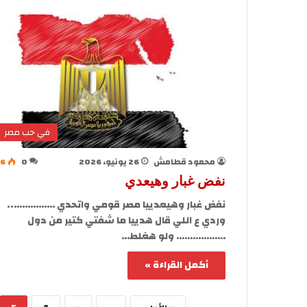
في حب مصر
محمود قطامش
26 يونيو، 2026
0
36
نفض غبار وهيعدي
نفض غبار وهيعدييا مصر قومي واتحدي ……………..
وردي ع اللي قال هدييا ما شفتي كتير من دول
……………… ولو هغلط…
أكمل القراءة »