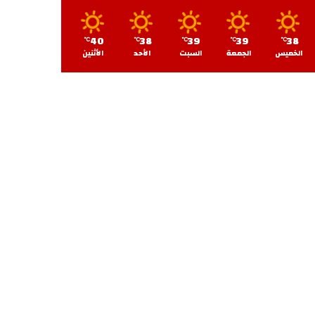
40
38
39
39
38
℃
℃
℃
℃
℃
الخميس
الجمعة
السبت
الأحد
الأثنين