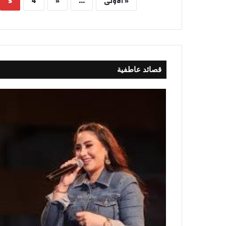
« الأولى
...
«
4
5
قصائد عاطفية