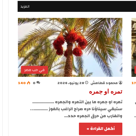
المزيد
في حب مصر
17
محمود قطامش
28 يونيو، 2026
0
140
تمره او جمره
تمره او جمره ما بين التمره والجمره ………………
ستبقي سيناؤنا حره صراح الراغب بالفوز …………..
والهارب من حرق الجمره حدد…
أكمل القراءة »