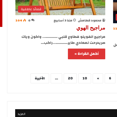
قصائد عاطفية
محمود قطامش
منذ 3 أسابيع
0
104
مراجيح الهوي
1
مراجيح الهويلو هطاوع قلبي ………….. واكون وياك
صريحرحت لمعادي طاير…………..راكب…
ل
أكمل القراءة »
6
»
10
20
...
الأخيرة
المزيد