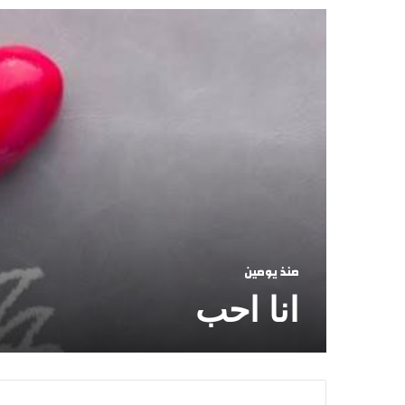
منذ يومين
انا احب