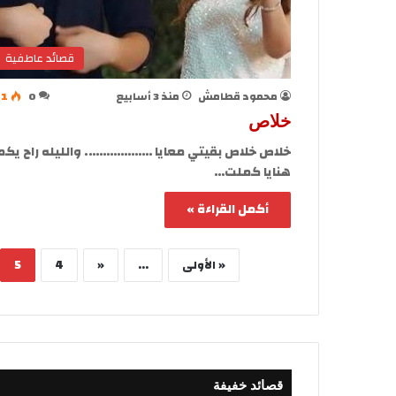
قصائد عاطفية
محمود قطامش
منذ 3 أسابيع
0
11
خلاص
خلاص خلاص بقيتي معايا ………………. والليله راح يكم
هنايا كملت…
أكمل القراءة »
« الأولى
...
«
4
5
قصائد خفيفة