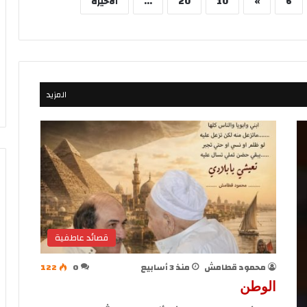
6
»
10
20
...
الأخيرة
المزيد
قصائد عاطفية
محمود قطامش
منذ 3 أسابيع
0
122
الوطن