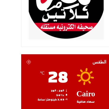
الطقس
28
℃
38º - 28º
Cairo
54%
3.49 كيلومتر/ساعة
سماء صافية