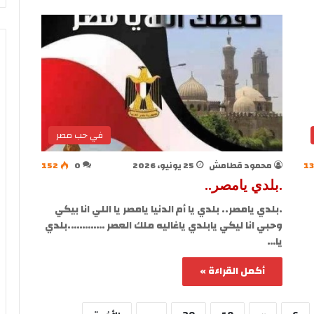
في حب مصر
1
محمود قطامش
25 يونيو، 2026
0
152
.بلدي يامصر..
.بلدي يامصر.. بلدي يا أم الدنيا يامصر يا اللي انا بيكي
وحبي انا ليكي يابلدي ياغاليه ملك العصر ………….بلدي
يا…
أكمل القراءة »