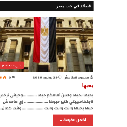
قصائد في حب مصر
في حب مصر
محمود قطامش
29 يونيو، 2026
0
5
بحبها
بحبها بحبها واعلن أمامكم حبها …………وحياتي ترخص
لاجلهاحبيبتي كتير حبوها ………………… زي ماحدش
حبها بحبها وانت وانت وانت ……………….وانت كمان…
أكمل القراءة »