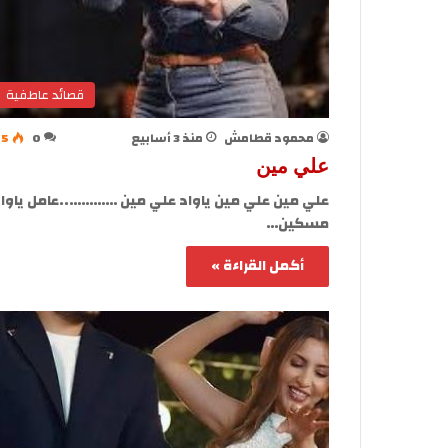
قصائد عاطفية
محمود قطامش
منذ 3 أسابيع
0
25
علي مين
علي مين علي مين ياواد علي مين …………..عامل ياوا
مسكين…
أكمل القراءة »