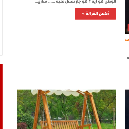
الوطن هو ايه ؟ هو جار نسأل عليه …… شارع…
أكمل القراءة »
1
د