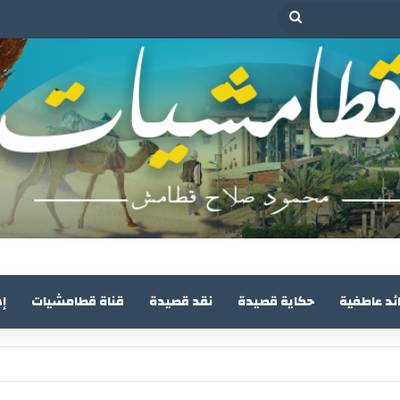
بحث
عن
ئد عاطفية
حكاية قصيدة
نقد قصيدة
قناة قطامشيات
إ