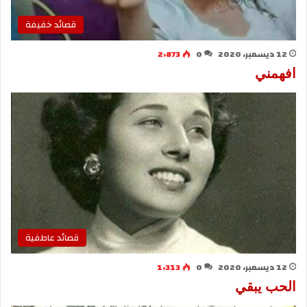
قصائد خفيفة
12 ديسمبر، 2020
0
2٬873
افهمني
قصائد عاطفية
12 ديسمبر، 2020
0
1٬313
الحب يبقي