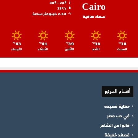
38º - 28º
Cairo
33%
2.54 كيلومتر/ساعة
سماء صافية
43
41
39
38
38
℃
℃
℃
℃
℃
السبت
الأحد
الأثنين
الثلاثاء
الأربعاء
أقسام الموقغ
حكاية قصيدة
في حب مصر
قالوا عن الشاعر
قصائد خفيفة