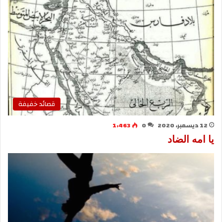
قصائد خفيفة
12 ديسمبر، 2020
0
1٬463
يا امه الضاد