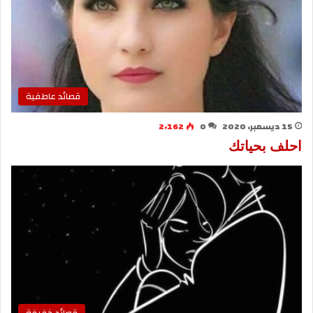
قصائد عاطفية
15 ديسمبر، 2020
0
2٬162
احلف بحياتك