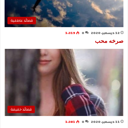
قصائد عاطفية
12 ديسمبر، 2020
0
1٬319
صرخه محب
قصائد خفيفة
11 ديسمبر، 2020
0
1٬381