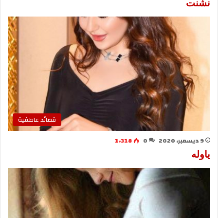
نشنت
قصائد عاطفية
9 ديسمبر، 2020
0
1٬318
ياوله