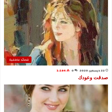
قصائد عاطفية
22 ديسمبر، 2020
0
1٬184
صدقت وعودك