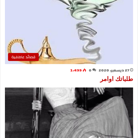
قصائد عاطفية
27 ديسمبر، 2020
0
1٬499
طلباتك اوامر