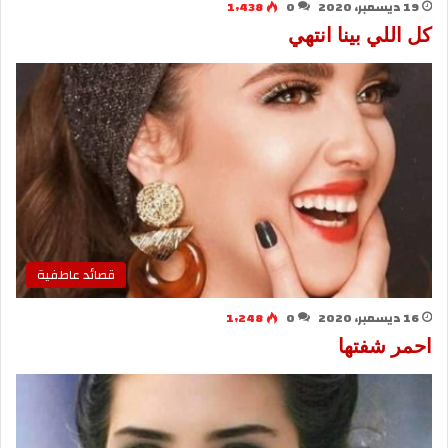
19 ديسمبر، 2020
0
1٬438
كل اللي بينا انتهي
قصائد عاطفية
16 ديسمبر، 2020
0
1٬248
احمر شفتها