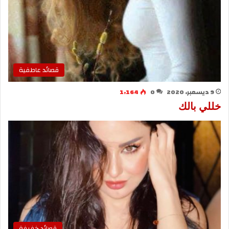
قصائد عاطفية
9 ديسمبر، 2020
0
1٬164
خللي بالك
قصائد خفيفة