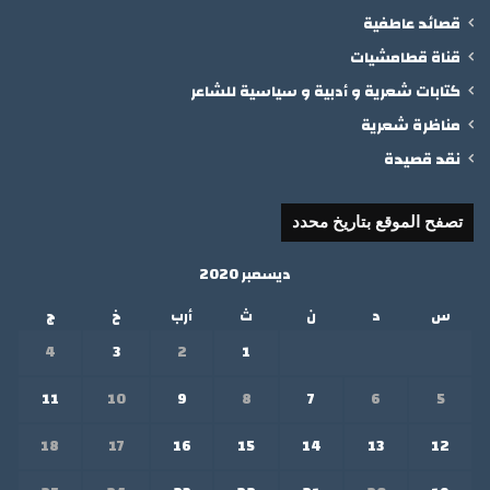
قصائد عاطفية
قناة قطامشيات
كتابات شعرية و أدبية و سياسية للشاعر
مناظرة شعرية
نقد قصيدة
تصفح الموقع بتاريخ محدد
ديسمبر 2020
س
د
ن
ث
أرب
خ
ج
4
3
2
1
11
10
9
8
7
6
5
18
17
16
15
14
13
12