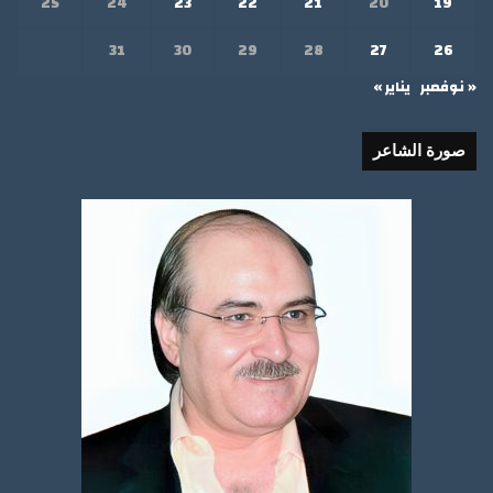
25
24
23
22
21
20
19
31
30
29
28
27
26
« نوفمبر
يناير »
صورة الشاعر