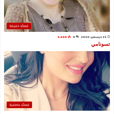
قصائد خفيفة
21 ديسمبر، 2020
0
1٬220
تسونامي
قصائد عاطفية