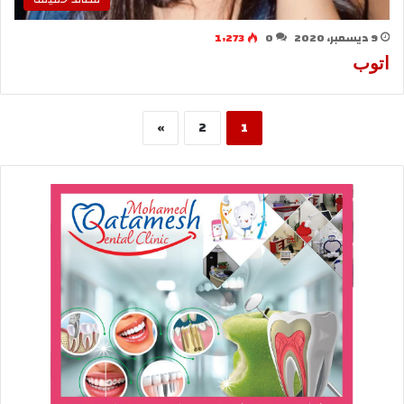
9 ديسمبر، 2020
0
1٬273
اتوب
»
2
1