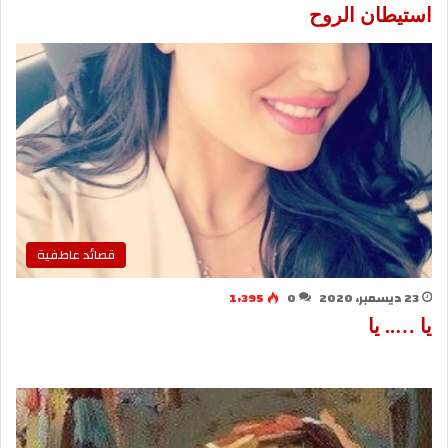
استيطان الروح
قصائد عاطفية
23 ديسمبر، 2020
0
1٬395
يا ….. يا