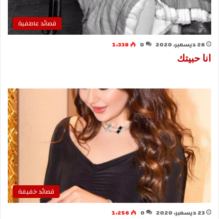
قصائد عاطفية
26 ديسمبر، 2020
0
1٬338
انا حبيتك
قصائد خفيفة
23 ديسمبر، 2020
0
1٬256