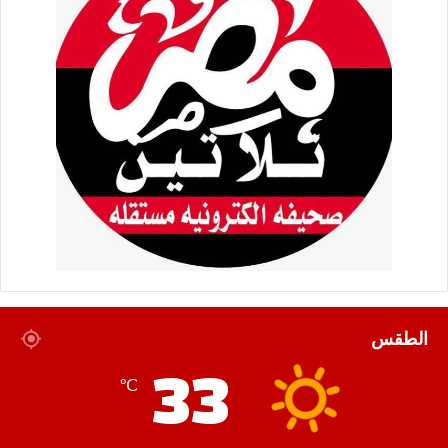
الطقس
33
℃