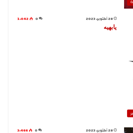
ة
28 أكتوبر، 2023
0
1٬042
يابهيه
ر
28 أكتوبر، 2023
0
3٬466