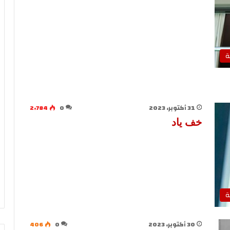
ة
31 أكتوبر، 2023
0
2٬784
خف ياد
ة
30 أكتوبر، 2023
0
406