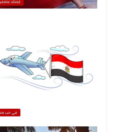
قصائد عاطفي
في حب مص