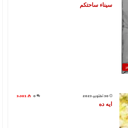
سيناء ساحتكم
ر
30 أكتوبر، 2023
0
3٬301
ايه ده