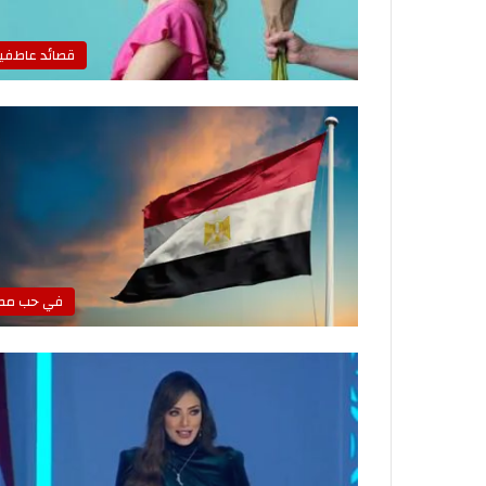
قصائد عاطفي
في حب مص