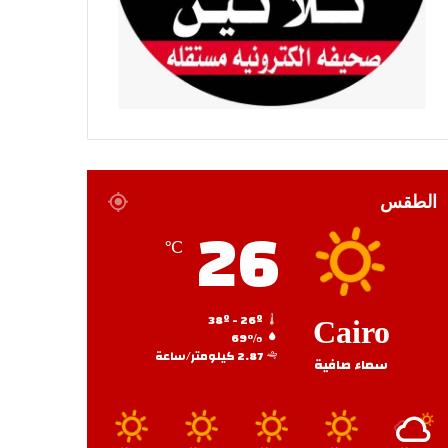
الطقس
26
℃
38º - 26º
Cairo
69%
2.87 كيلومتر/ساعة
سماء صافية