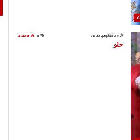
ة
29 أكتوبر، 2023
0
3٬220
حلو