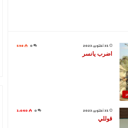
31 أكتوبر، 2023
0
598
اضرب يانسر
ر
31 أكتوبر، 2023
0
1٬040
قوللي