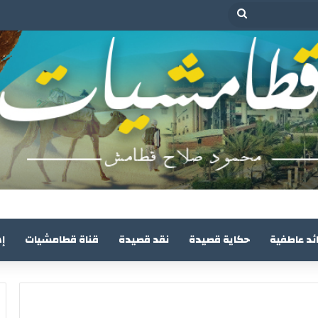
بحث
عن
ئد عاطفية
حكاية قصيدة
نقد قصيدة
قناة قطامشيات
إ