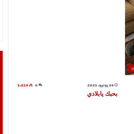
ر
26 يونيو، 2021
0
1٬219
بحبك يابلادي