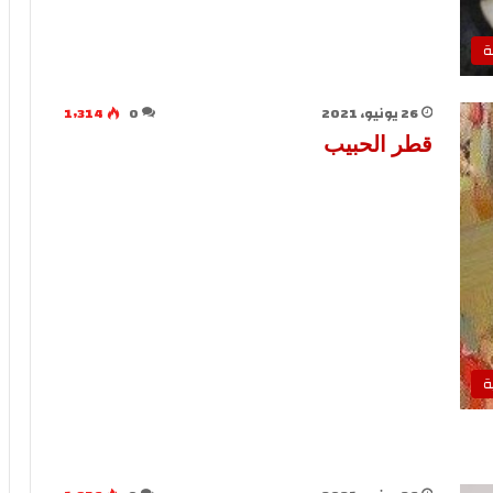
ة
26 يونيو، 2021
0
1٬314
قطر الحبيب
ة