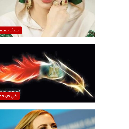
قصائد خفيف
في حب مص