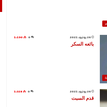
ر
26 يونيو، 2021
0
1٬190
بائعه السكر
ة
26 يونيو، 2021
0
1٬328
قدم السبت