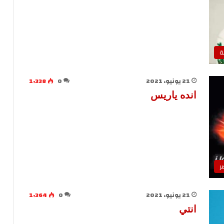
ة
21 يونيو، 2021
0
1٬338
انده ياريس
ر
21 يونيو، 2021
0
1٬364
انتي