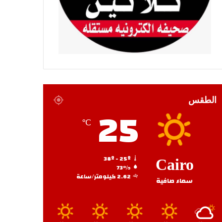
الطقس
25
℃
38º - 25º
Cairo
73%
2.62 كيلومتر/ساعة
سماء صافية