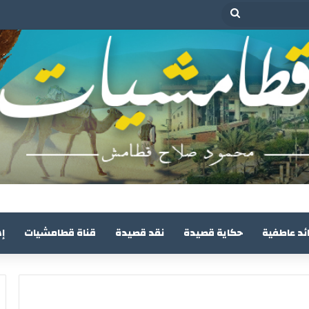
بحث
عن
ئد عاطفية
حكاية قصيدة
نقد قصيدة
قناة قطامشيات
إ