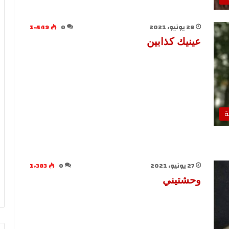
28 يونيو، 2021
0
1٬449
عينيك كذابين
ة
27 يونيو، 2021
0
1٬383
وحشتيني