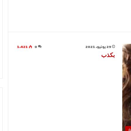
29 يونيو، 2021
0
1٬421
بكذب
ة