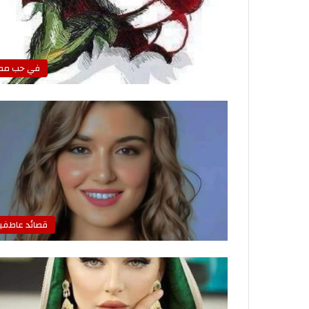
في حب مص
قصائد عاطفي