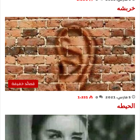
خربشه
قصائد خفيفة
5 مارس، 2021
0
1٬331
الحيطه