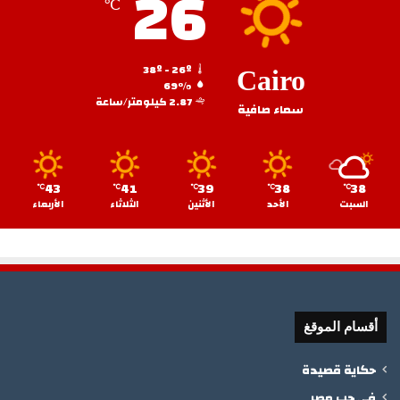
26
℃
38º - 26º
Cairo
69%
2.87 كيلومتر/ساعة
سماء صافية
43
41
39
38
38
℃
℃
℃
℃
℃
السبت
الأحد
الأثنين
الثلاثاء
الأربعاء
أقسام الموقغ
حكاية قصيدة
في حب مصر