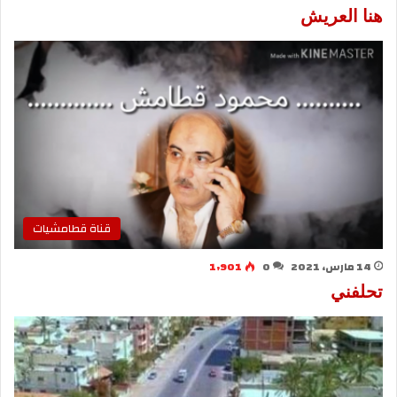
هنا العريش
قناة قطامشيات
14 مارس، 2021
0
1٬901
تحلفني