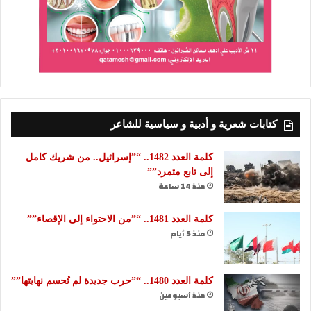
كتابات شعرية و أدبية و سياسية للشاعر
كلمة العدد 1482.. “”إسرائيل.. من شريك كامل
إلى تابع متمرد””
منذ 14 ساعة
كلمة العدد 1481.. “”من الاحتواء إلى الإقصاء””
منذ 5 أيام
كلمة العدد 1480.. “”حرب جديدة لم تُحسم نهايتها””
منذ أسبوعين