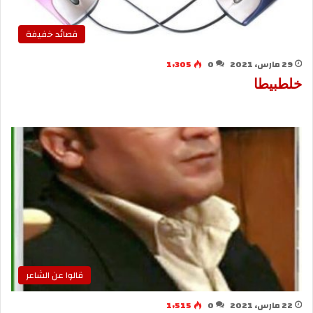
قصائد خفيفة
29 مارس، 2021
0
1٬305
خلطبيطا
قالوا عن الشاعر
22 مارس، 2021
0
1٬515