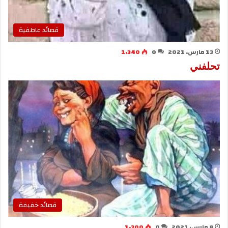
قصائد عاطفية
13 مارس، 2021
0
1٬340
تحلفني
قصائد خفيفة
8 مارس، 2021
0
1٬300