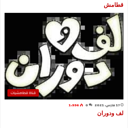
قطامش
قناة قطامشيات
17 مارس، 2021
0
1٬996
لف ودوران