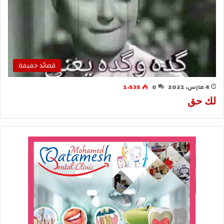
قصائد خفيفة
4 مارس، 2021
0
1٬535
لك حق