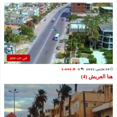
في حب مصر
16 مارس، 2021
0
1٬440
هنا العريش (4)