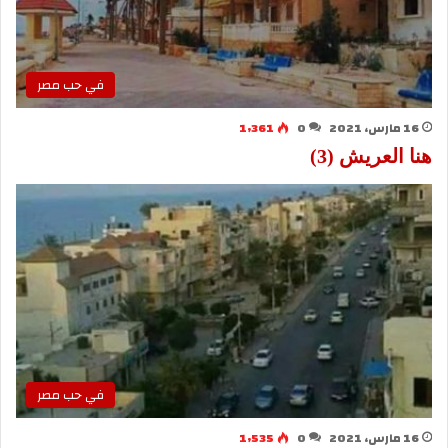
في حب مصر
16 مارس، 2021
0
1٬361
هنا العريش (3)
في حب مصر
16 مارس، 2021
0
1٬535