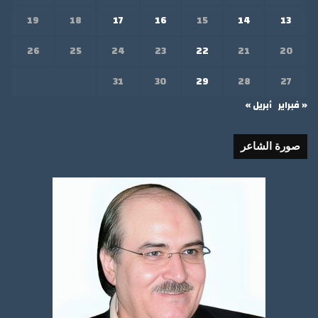
19
18
17
16
15
14
13
26
25
24
23
22
21
20
31
30
29
28
27
« فبراير
أبريل »
صورة الشاعر