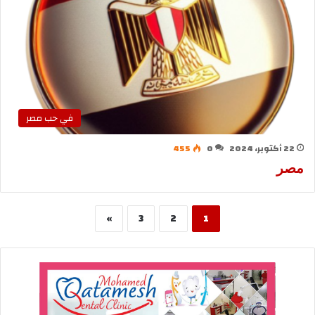
في حب مصر
22 أكتوبر، 2024
0
455
مصر
»
3
2
1