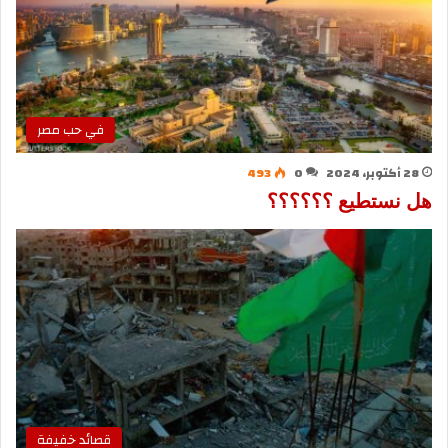
في حب مصر
28 أكتوبر، 2024
0
493
هل نستطيع ؟؟؟؟؟؟
قصائد خفيفة