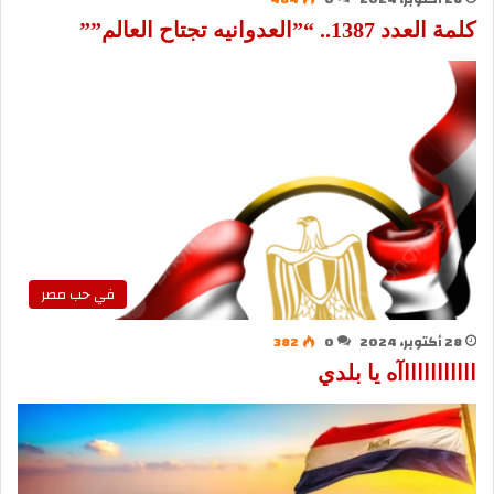
كلمة العدد 1387.. “”العدوانيه تجتاح العالم””
في حب مصر
28 أكتوبر، 2024
0
382
اااااااااااآه يا بلدي