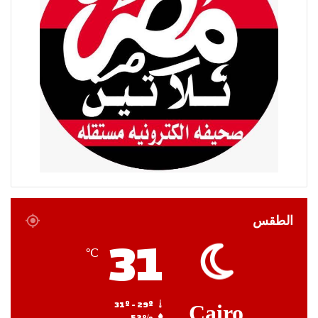
الطقس
31
℃
31º - 29º
Cairo
52%