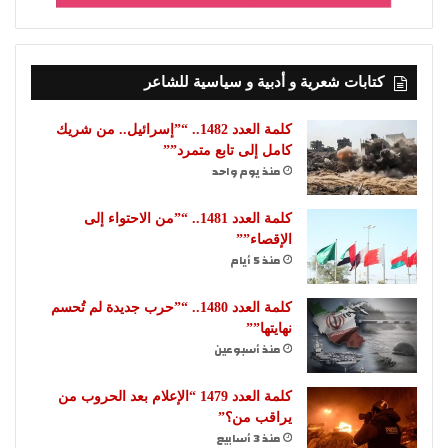
كتابات شعرية و أدبية و سياسية للشاعر
كلمة العدد 1482.. “”إسرائيل.. من شريك
كامل إلى تابع متمرد””
منذ يوم واحد
كلمة العدد 1481.. “”من الاحتواء إلى
الإقصاء””
منذ 5 أيام
كلمة العدد 1480.. “”حرب جديدة لم تُحسم
نهايتها””
منذ أسبوعين
كلمة العدد 1479 “الإعلام بعد الحروب من
يراقب من؟”
منذ 3 أسابيع