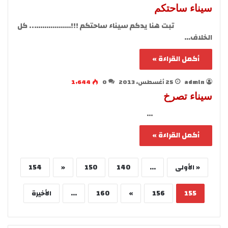
سيناء ساحتكم
تبت هنا يدكم سيناء ساحتكم !!!……………….. كل
الخلاف…
أكمل القراءة »
admln
25 أغسطس، 2013
0
1٬644
سيناء تصرخ
…
أكمل القراءة »
« الأولى
...
140
150
«
154
155
156
»
160
...
الأخيرة