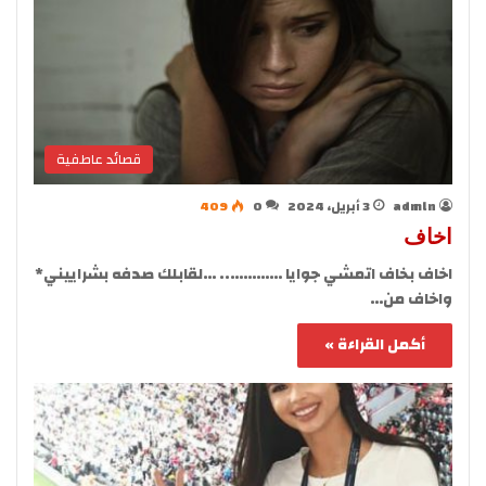
قصائد عاطفية
admln
3 أبريل، 2024
0
409
اخاف
اخاف بخاف اتمشي جوايا ………….. …لقابلك صدفه بشراييني*
واخاف من…
أكمل القراءة »