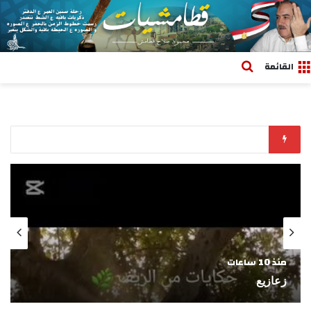
بحث عن
القائمة
وانت ماشي
منذ يوم واحد
كلمة العدد 1482.. “”إسرائيل.. من شريك كامل إلى تابع
متمرد””