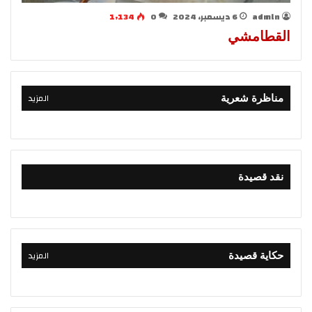
admln
6 ديسمبر، 2024
0
1٬134
القطامشي
المزيد
مناظرة شعرية
نقد قصيدة
المزيد
حكاية قصيدة