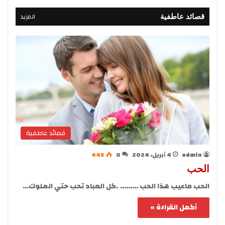
المزيد
قصائد عاطفية
قصائد عاطفية
admln
4 أبريل، 2024
0
445
الحب
الحب ماعيب هذا الحب ……… .كل العباد تحب حتي الملوك…
أكمل القراءة »