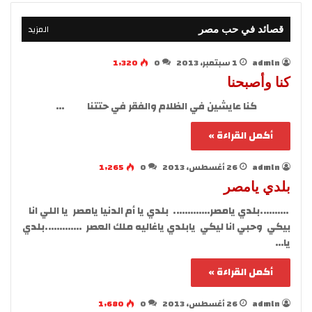
المزيد
قصائد في حب مصر
admln
1 سبتمبر، 2013
0
1٬320
كنا وأصبحنا
كنا عايشين في الظلام والفقر في حتتنا …
أكمل القراءة »
admln
26 أغسطس، 2013
0
1٬265
بلدي يامصر
……….بلدي يامصر…………. بلدي يا أم الدنيا يامصر يا اللي انا
بيكي وحبي انا ليكي يابلدي ياغاليه ملك العصر ………….بلدي
يا…
أكمل القراءة »
admln
26 أغسطس، 2013
0
1٬680