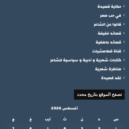
حكاية قصيدة
في حب مصر
قالوا عن الشاعر
قصائد خفيفة
قصائد عاطفية
قناة قطامشيات
كتابات شعرية و أدبية و سياسية للشاعر
مناظرة شعرية
نقد قصيدة
تصفح الموقع بتاريخ محدد
أغسطس 2026
س
د
ن
ث
أرب
خ
ج
7
6
5
4
3
2
1