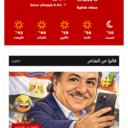
8.01 كيلومتر/ساعة
سماء صافية
42
40
39
38
30
℃
℃
℃
℃
℃
السبت
الأحد
الأثنين
الثلاثاء
الأربعاء
المزيد
قالوا عن الشاعر
قالوا عن الشاعر