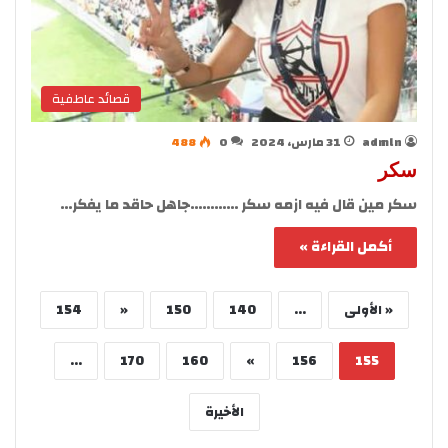
قصائد عاطفية
admln
31 مارس، 2024
0
488
سكر
سكر مين قال فيه ازمه سكر …………جاهل حاقد ما يفكر…
أكمل القراءة »
« الأولى
...
140
150
«
154
...
170
160
»
156
155
الأخيرة