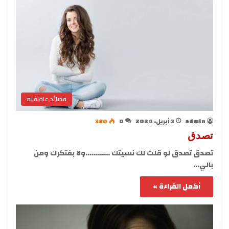
قصائد عاطفية
admln
3 أبريل، 2024
0
380
تصدق
تصدق تصدق لو قلت لك نسيتك …………ولا بفتكرك ومن
بالي…
أكمل القراءة »