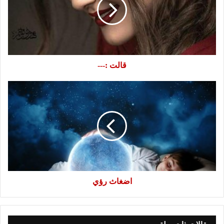
-
قالت :---
اضغاث
رؤي
اضغاث رؤي