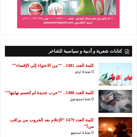
كتابات شعرية و أدبية و سياسية للشاعر
كلمة العدد 1481.. “”من الاحتواء إلى الإقصاء””
منذ 3 أيام
كلمة العدد 1480.. “”حرب جديدة لم تُحسم نهايتها””
منذ أسبوعين
كلمة العدد 1479 “الإعلام بعد الحروب من يراقب
من؟”
منذ 3 أسابيع