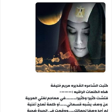
كتبت الشاعره القديره مريم خليفة
هذه الكلمات الراقيه :———-
فتشت كثيرا وكثيرا……….في معاجم لغتي العربية
عن وصف يشبه قسماتي……أو كلمة تصلح أغنية
لم أجد وصفا لجمالك…..ووقعت في الحيرة ضحية