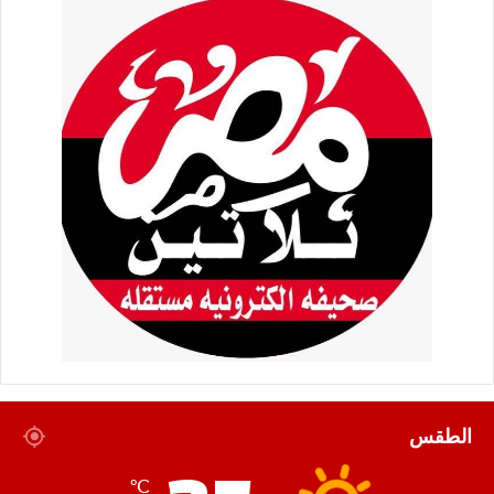
الطقس
℃