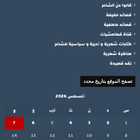
قالوا عن الشاعر
قصائد خفيفة
قصائد عاطفية
قناة قطامشيات
كتابات شعرية و أدبية و سياسية للشاعر
مناظرة شعرية
نقد قصيدة
تصفح الموقع بتاريخ محدد
أغسطس 2026
س
د
ن
ث
أرب
خ
ج
7
6
5
4
3
2
1
14
13
12
11
10
9
8