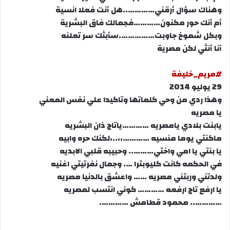
وهناك سؤال أرقني…………..هل أنت فعلا انسية
أم أنك حور مكنون…………فجمالك فاق البشرية
وبكل شموخ جاوبت…………….سأبثك سر تعلنه
أنا أنثي لكن مصرية
#مريم_خليفة
29 يوليو 2014
وهذا ردي من وحي كلماتها وتاكيدا علي نفس المعني
يا مصريه
يابنت بلادي يامصريه …………ياتاج ذان البشريه
ماكنتي يوما منسيه …………،،..،لكنك حره وابيه
يا بنتي يا امي واختي……….. وحبيبه قلبي الابديه
في الحكمه كانت كليوبترا …. وجمال نفرتيتي اغنيه
ولدتني وربتني مصريه …… واعشق بالدنيا مصريه
يا ارفع تاج ارفعه ………… كوني انتسب لمصريه
………….. محمود قطامش ………….