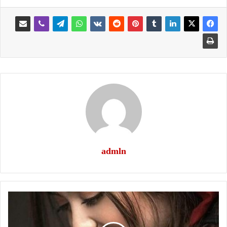
admln
قالت
:-
-