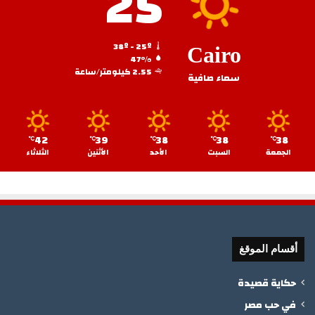
25
38º - 25º
Cairo
47%
2.55 كيلومتر/ساعة
سماء صافية
42
39
38
38
38
℃
℃
℃
℃
℃
الجمعة
السبت
الأحد
الأثنين
الثلاثاء
أقسام الموقغ
حكاية قصيدة
في حب مصر