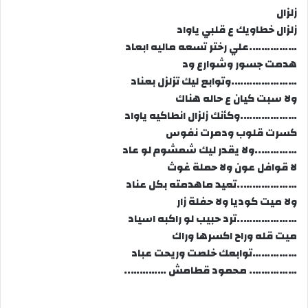
زلزال
زلزال خطاويك ع قلبي ياواد
…………….علي رختر تسعه ماليه ابعاد
هدمت جسور وشوارع ود
………………….وتوابع ليك تزلزل بعناد
ولا سبت كيان ع حاله هناك
……………….وكأنك زلزال انطاكيه ياواد
كسرت قلوب ودمرت نفوس
…………..ولا يقدر ليك شمشوم لو عاد
لا قوافل عون ولا حملة غوث
………………..تعيد ماهدمته بكل عناد
ولا ميت كوديا ولا حفلة زار
………………..ترد حبيب لو راكبه اسياد
ميت قله وراح اكسرها وراك
……………توابعك خلصت وريحت عباد
……………. محمود قطامش …………..