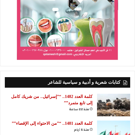
كتابات شعرية و أدبية و سياسية للشاعر
كلمة العدد 1482.. “”إسرائيل.. من شريك كامل
إلى تابع متمرد””
منذ 22 ساعة
كلمة العدد 1481.. “”من الاحتواء إلى الإقصاء””
منذ 5 أيام