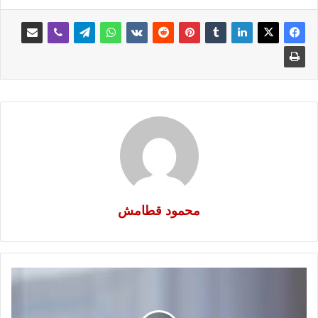
محمود قطامش
كلمة
العدد
1470..