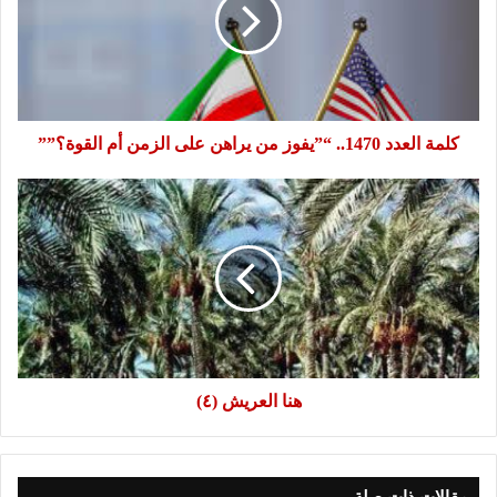
“”يفوز
من
يراهن
على
الزمن
أم
القوة؟””
كلمة العدد 1470.. “”يفوز من يراهن على الزمن أم القوة؟””
هنا
العريش
(٤)
هنا العريش (٤)