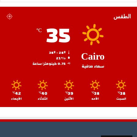
الطقس
35
℃
38º - 28º
Cairo
21%
0.75 كيلومتر/ساعة
سماء صافية
42
40
39
38
38
℃
℃
℃
℃
℃
السبت
الأحد
الأثنين
الثلاثاء
الأربعاء