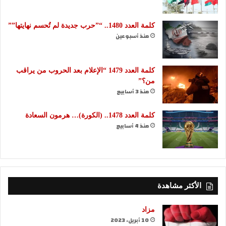
كلمة العدد 1480.. “”حرب جديدة لم تُحسم نهايتها””
منذ أسبوعين
كلمة العدد 1479 “الإعلام بعد الحروب من يراقب
من؟”
منذ 3 أسابيع
كلمة العدد 1478.. (الكورة)… هرمون السعادة
منذ 4 أسابيع
الأكثر مشاهدة
مزاد
10 أبريل، 2023