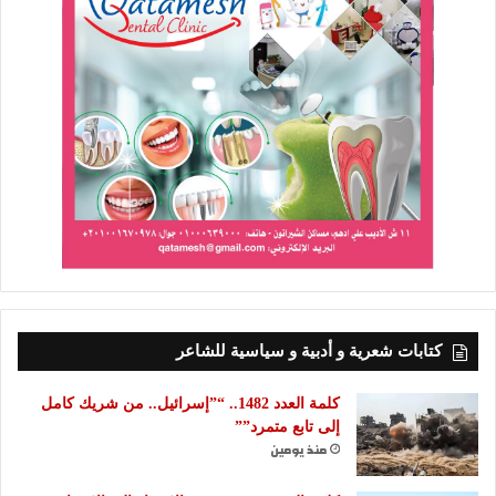
كتابات شعرية و أدبية و سياسية للشاعر
كلمة العدد 1482.. “”إسرائيل.. من شريك كامل
إلى تابع متمرد””
منذ يومين