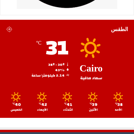
الطقس
31
℃
38º - 30º
Cairo
43%
2.14 كيلومتر/ساعة
سماء صافية
40
42
41
39
38
℃
℃
℃
℃
℃
الأحد
الأثنين
الثلاثاء
الأربعاء
الخميس