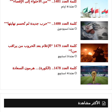
كلمة العدد 1481.. “”من الاحتواء إلى الإقصاء””
منذ 6 أيام
كلمة العدد 1480.. “”حرب جديدة لم تُحسم نهايتها””
منذ أسبوعين
كلمة العدد 1479 “الإعلام بعد الحروب من يراقب
من؟”
منذ 3 أسابيع
كلمة العدد 1478.. (الكورة)… هرمون السعادة
منذ 4 أسابيع
الأكثر مشاهدة