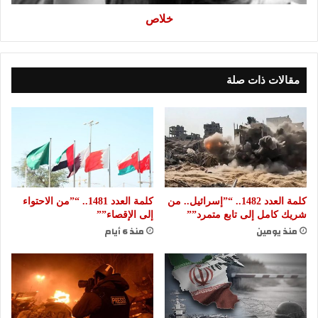
خلاص
مقالات ذات صلة
كلمة العدد 1482.. “”إسرائيل.. من
كلمة العدد 1481.. “”من الاحتواء
شريك كامل إلى تابع متمرد””
إلى الإقصاء””
منذ يومين
منذ 6 أيام