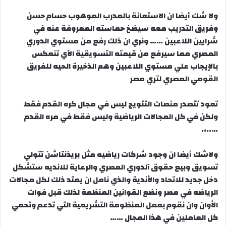
ولا شك أيضا ان الاستعانة بالمدرب الموهوب حسام حسن
وفريق التدريب معه سيضخ حماسته المعروفة عنه في
شرايين اللاعبين …… ونري ان ذلك رفع من مستوي الدوري
المصري مما سيرفع من قيمته التسويقية الآي تنعكس
بالإيجاب علي مستوي اللاعبين وهم الذخيرة الحيه للفريق
القومي المصري لتري مصر
تعود تتصدر منصات التتويج ليس في مجال كره القدم فقط
ولكن في كل المجالات الرياضية وليس فقط في مره القدم
…..،.
ولاشك أيضا ان وجود شركات رياضيه مثل بريذنتاشن تتولي
تسويق وبيع حقوق آلدوري المصري والرعاية للانديه ستشكل
دخل جديد للاتحاد والأندية والذي نامل ان يمتد ذلك لكل مجالات
الرياضه في مصر ونضع القوانين المنظمة لذلك قبل فوات
الأوان وان نقوم بعمل المنظومة التشريعية التي تدعم وتحمي
كل العاملين في هذا المجال ……