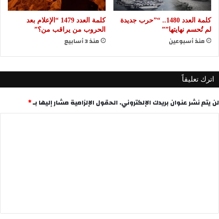
كلمة العدد 1480.. “”حرب جديدة
كلمة العدد 1479 “الإعلام بعد
لم تُحسم نهايتها””
الحروب من يراقب من؟”
منذ أسبوعين
منذ 3 أسابيع
اترك تعليقاً
لن يتم نشر عنوان بريدك الإلكتروني.
الحقول الإلزامية مشار إليها بـ
*
ا
ل
ت
ع
ل
ي
ق