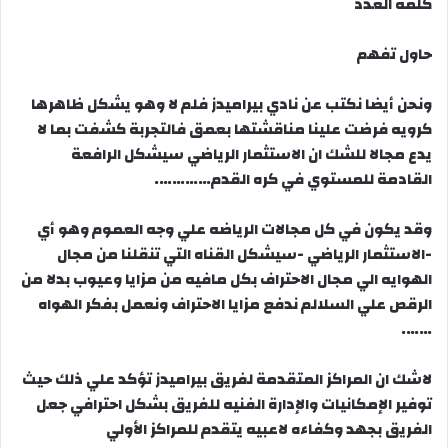
كلمه العدد
حاول تفهم
ونحن أيضا نكتب عن نادي بيراميدز فلم لا وهو يشكل ظاهرها
كرويه فرضت علينا مناقشتها بعمق فالتجربة كشفت بما لا
يدع مجالا للشك ان الاستثمار الرياضي سيشكل الرافعة
القادمة للمستوي في كره القدم………….
وقد يكون في كل مجالات الرياضه علي وجه العموم وهو أي
-الاستثمار الرياضي -سيشكل القناه التي تنقلنا من مجال
الهوايه الي مجال الاحتراف بكل مافيه من مزايا وعيوب بدلا من
الرقص علي السلالم ندفع مزايا الاحتراف ونعمل بفكر الهواه
…….
لاشك ان المراكز المتقدمة لفريق بيراميدز تؤكد علي ذلك حيث
توفير الإمكانيات والإدارة الفنيه للفريق بشكل احترافي جعل
الفريق بجهد وكفاءه لاعبيه يتقدم للمراكز الأولي