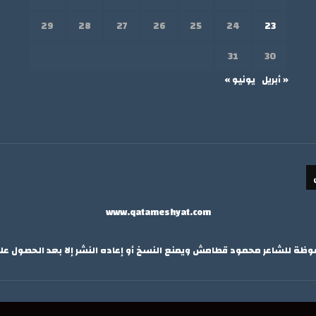
29
28
27
26
25
24
23
31
30
« أبريل
يونيو »
www.qatameshyat.com
ة للشاعر محمود قطامش ويمنع النسخ أو إعاده النشر إلا بعد الحصول ع