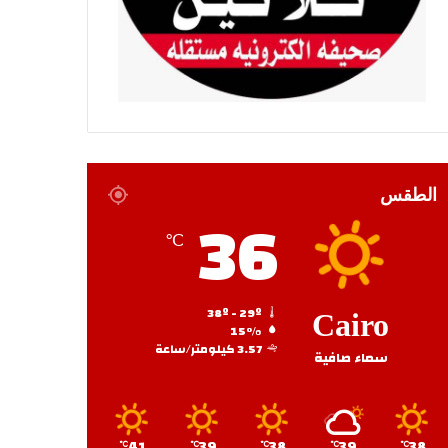
الطقس
36
℃
38º - 29º
Cairo
15%
3.57 كيلومتر/ساعة
سماء صافية
41
39
38
39
38
℃
℃
℃
℃
℃