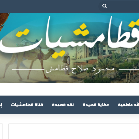
بحث
عن
ئد عاطفية
حكاية قصيدة
نقد قصيدة
قناة قطامشيات
إ