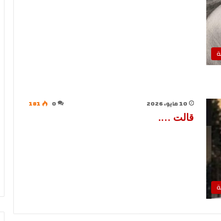
ة
10 مايو، 2026
0
181
قالت ….
ة