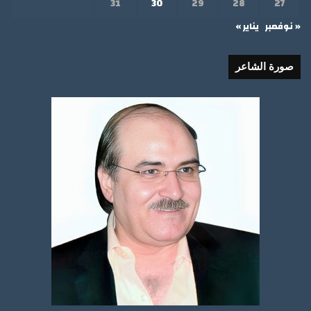
31
30
29
28
27
« نوفمبر
يناير »
صورة الشاعر