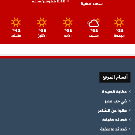
2.82 كيلومتر/ساعة
سماء صافية
42
39
38
38
38
℃
℃
℃
℃
℃
الجمعة
السبت
الأحد
الأثنين
الثلاثاء
أقسام الموقغ
حكاية قصيدة
في حب مصر
قالوا عن الشاعر
قصائد خفيفة
قصائد عاطفية