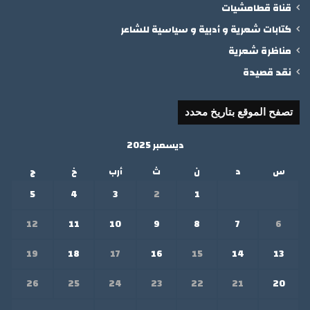
قناة قطامشيات
كتابات شعرية و أدبية و سياسية للشاعر
مناظرة شعرية
نقد قصيدة
تصفح الموقع بتاريخ محدد
ديسمبر 2025
س
د
ن
ث
أرب
خ
ج
5
4
3
2
1
12
11
10
9
8
7
6
19
18
17
16
15
14
13
26
25
24
23
22
21
20