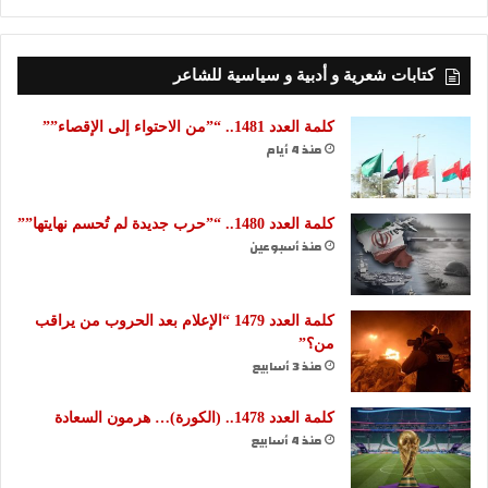
كتابات شعرية و أدبية و سياسية للشاعر
كلمة العدد 1481.. “”من الاحتواء إلى الإقصاء””
منذ 4 أيام
كلمة العدد 1480.. “”حرب جديدة لم تُحسم نهايتها””
منذ أسبوعين
كلمة العدد 1479 “الإعلام بعد الحروب من يراقب
من؟”
منذ 3 أسابيع
كلمة العدد 1478.. (الكورة)… هرمون السعادة
منذ 4 أسابيع