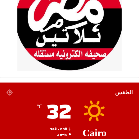
الطقس
32
℃
38º - 29º
Cairo
29%