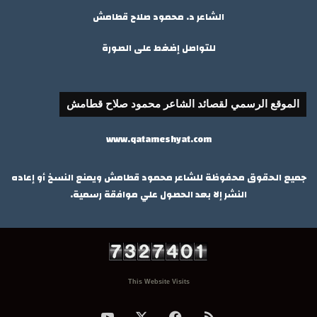
الشاعر د. محمود صلاح قطامش
للتواصل إضغط على الصورة
الموقع الرسمي لقصائد الشاعر محمود صلاح قطامش
www.qatameshyat.com
جميع الحقوق محفوظة للشاعر محمود قطامش ويمنع النسخ أو إعاده
النشر إلا بعد الحصول علي موافقة رسمية.
This Website Visits
ملخص
‫X
فيسبوك
‫YouTube