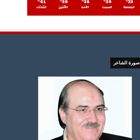
41
39
38
39
33
℃
℃
℃
℃
℃
الجمعة
السبت
الأحد
الأثنين
الثلاثاء
صورة الشاعر