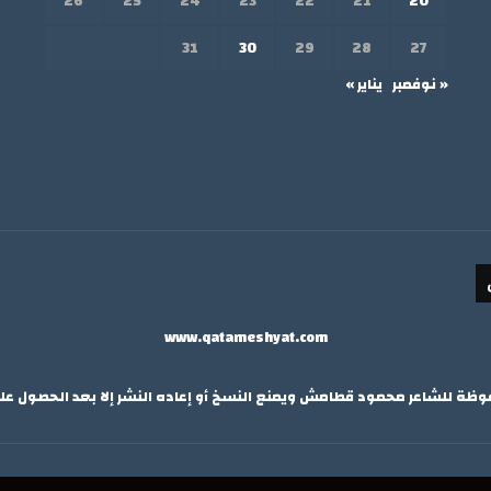
26
25
24
23
22
21
20
31
30
29
28
27
« نوفمبر
يناير »
www.qatameshyat.com
ة للشاعر محمود قطامش ويمنع النسخ أو إعاده النشر إلا بعد الحصول ع