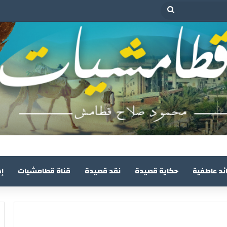
بحث
عن
ئد عاطفية
حكاية قصيدة
نقد قصيدة
قناة قطامشيات
إ