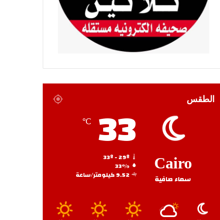
الطقس
33
℃
33º - 29º
Cairo
33%
9.52 كيلومتر/ساعة
سماء صافية