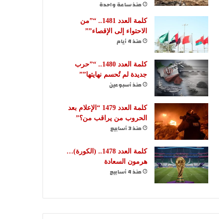
منذ ساعة واحدة
كلمة العدد 1481.. “”من
الاحتواء إلى الإقصاء””
منذ 4 أيام
كلمة العدد 1480.. “”حرب
جديدة لم تُحسم نهايتها””
منذ أسبوعين
كلمة العدد 1479 “الإعلام بعد
الحروب من يراقب من؟”
منذ 3 أسابيع
كلمة العدد 1478.. (الكورة)…
هرمون السعادة
منذ 4 أسابيع