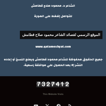
الشاعر د. محمود صلاح قطامش
للتواصل إضغط على الصورة
الموقع الرسمي لقصائد الشاعر محمود صلاح قطامش
www.qatameshyat.com
جميع الحقوق محفوظة للشاعر محمود قطامش ويمنع النسخ أو إعاده
النشر إلا بعد الحصول علي موافقة رسمية.
This Website Visits
ملخص
‫X
فيسبوك
‫YouTube