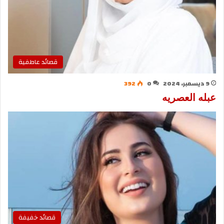
قصائد عاطفية
9 ديسمبر، 2024
0
392
عبله العصريه
قصائد خفيفة