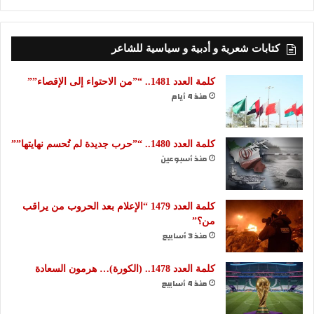
كتابات شعرية و أدبية و سياسية للشاعر
كلمة العدد 1481.. “”من الاحتواء إلى الإقصاء””
منذ 4 أيام
كلمة العدد 1480.. “”حرب جديدة لم تُحسم نهايتها””
منذ أسبوعين
كلمة العدد 1479 “الإعلام بعد الحروب من يراقب
من؟”
منذ 3 أسابيع
كلمة العدد 1478.. (الكورة)… هرمون السعادة
منذ 4 أسابيع