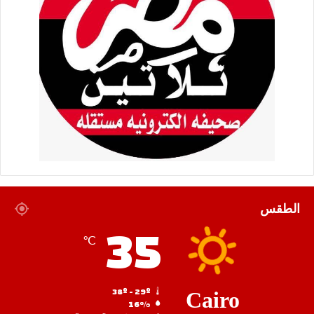
الطقس
35
℃
38º - 29º
Cairo
16%