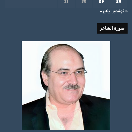
31
30
29
28
« نوفمبر
يناير »
صورة الشاعر