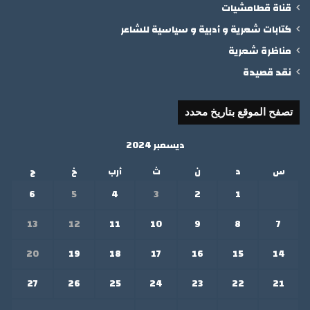
قناة قطامشيات
كتابات شعرية و أدبية و سياسية للشاعر
مناظرة شعرية
نقد قصيدة
تصفح الموقع بتاريخ محدد
ديسمبر 2024
س
د
ن
ث
أرب
خ
ج
6
5
4
3
2
1
13
12
11
10
9
8
7
20
19
18
17
16
15
14
27
26
25
24
23
22
21