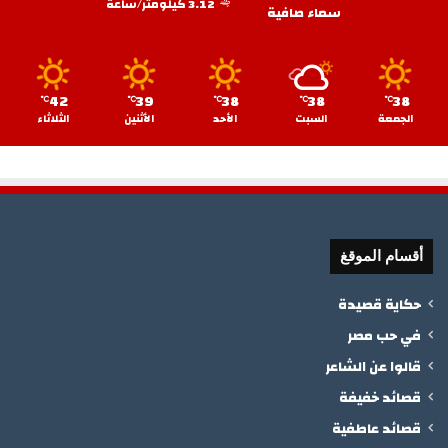
3.12 كيلومتر/ساعة
سماء صافية
42
39
38
38
38
℃
℃
℃
℃
℃
الجمعة
السبت
الأحد
الأثنين
الثلاثاء
أقسام الموقغ
حكاية قصيدة
في حب مصر
قالوا عن الشاعر
قصائد خفيفة
قصائد عاطفية