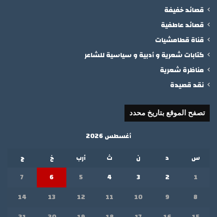
قصائد خفيفة
قصائد عاطفية
قناة قطامشيات
كتابات شعرية و أدبية و سياسية للشاعر
مناظرة شعرية
نقد قصيدة
تصفح الموقع بتاريخ محدد
أغسطس 2026
س
د
ن
ث
أرب
خ
ج
7
6
5
4
3
2
1
14
13
12
11
10
9
8
21
20
19
18
17
16
15