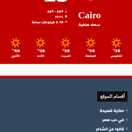
38º - 25º
Cairo
73%
2.79 كيلومتر/ساعة
سماء صافية
40
38
39
39
38
℃
℃
℃
℃
℃
الخميس
الجمعة
السبت
الأحد
الأثنين
أقسام الموقغ
حكاية قصيدة
في حب مصر
قالوا عن الشاعر