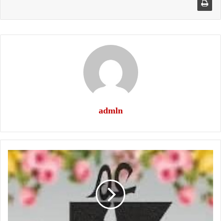
admln
عمي
حزنبل