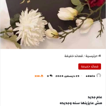
الرئيسية
/
قصائد خفيفة
قصائد خفيفة
admln
29 ديسمبر، 2024
0
336
عام جديد
مش عايزينها سنه وجديده