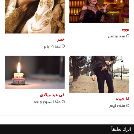
يووه
منذ يومين
خبير
منذ 4 أيام
في عيد ميلادي
انا حوده
منذ أسبوع واحد
منذ 7 أيام
اترك تعليقاً