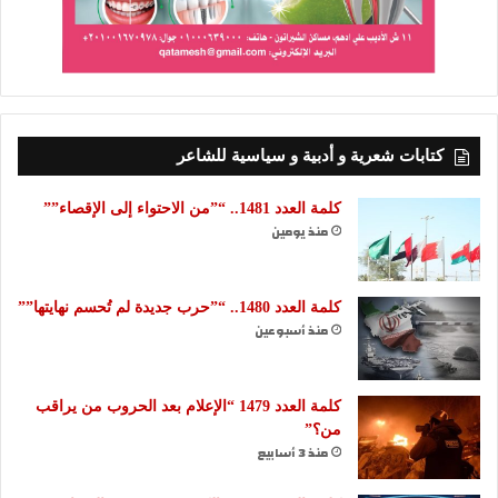
كتابات شعرية و أدبية و سياسية للشاعر
كلمة العدد 1481.. “”من الاحتواء إلى الإقصاء””
منذ يومين
كلمة العدد 1480.. “”حرب جديدة لم تُحسم نهايتها””
منذ أسبوعين
كلمة العدد 1479 “الإعلام بعد الحروب من يراقب
من؟”
منذ 3 أسابيع