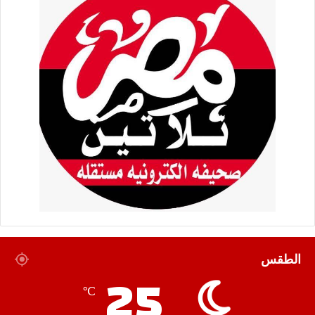
الطقس
25
℃