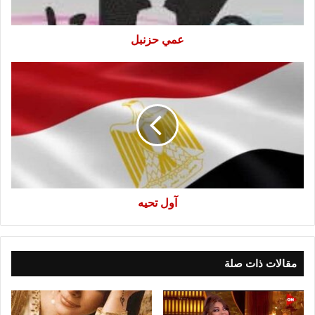
عمي حزنبل
آول
تحيه
آول تحيه
مقالات ذات صلة