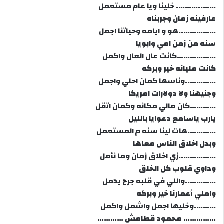
……..………. خلينا ويا عام مستعمل
عارفينه زمان وجربناه
……………..هو و ايامه وحياتنا اجمل
سنه من زمن امي وابويا
………………كانت عال العال واكمل
كانت مليانه خير وبركه
…………..وناسها كمان احلي واجمل
وجنيهنا ولا دولارات امريكا
…………كان مالي مكانه وكمان اتقل
يارب ياسامع دعوايا بالليل
………….هات لينا سنه م المستعمل
وبدل اخلاق الناس معاها
……………..زي اخلاق زمان وما نأمل
وداوي قلوب كل الخلق
…………..واللي في قلبه جرح يدمل
واملي أعمارنا خير وبركه
……….وخليها اجمل واشمل واكمل
…………… محمود قطامش …………