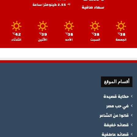
2.55 كيلومتر/ساعة
سماء صافية
42
39
38
38
38
℃
℃
℃
℃
℃
الجمعة
السبت
الأحد
الأثنين
الثلاثاء
أقسام الموقغ
حكاية قصيدة
في حب مصر
قالوا عن الشاعر
قصائد خفيفة
قصائد عاطفية