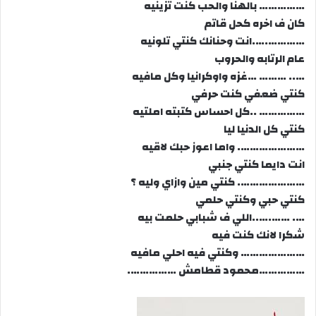
…………… بالهنا والحب كنت تزينيه
كان ف اخره كحل قاتم
………….….انت وحنانك كنتي تلونيه
عام الرتابه والحروب
….. ……… …غزه واوكرانيا وكل مافيه
كنتي ضعفي كنت حرفي
…………… ..كل احساس كتبته املتيه
كنتي كل الدنيا ليا
…………………. واما اعوز حبك لاقيه
انت دايما كنتي جنبي
…………………. كنتي مين وازاي وليه ؟
كنتي حبي وكنتي حلمي
…. …….…..اللي ف شبابي حلمت بيه
شكرا لانك كنت فيه
………………… وكنتي فيه احلي مافيه
……………محمود قطامش …………….