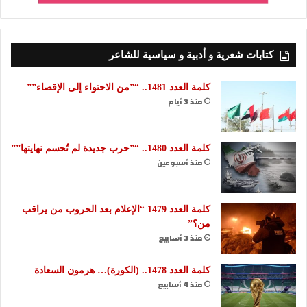
كتابات شعرية و أدبية و سياسية للشاعر
كلمة العدد 1481.. “”من الاحتواء إلى الإقصاء””
منذ 3 أيام
كلمة العدد 1480.. “”حرب جديدة لم تُحسم نهايتها””
منذ أسبوعين
كلمة العدد 1479 “الإعلام بعد الحروب من يراقب
من؟”
منذ 3 أسابيع
كلمة العدد 1478.. (الكورة)… هرمون السعادة
منذ 4 أسابيع