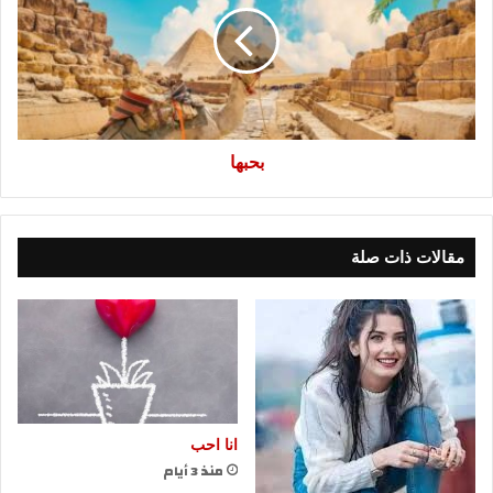
بحبها
مقالات ذات صلة
انا احب
منذ 3 أيام