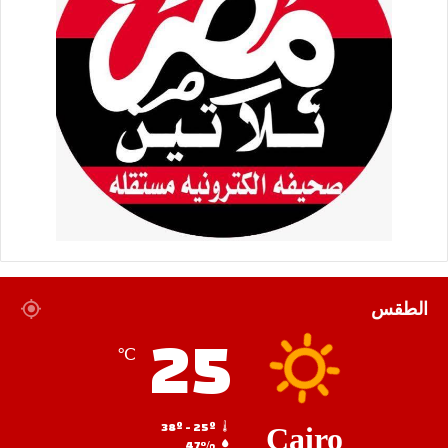
الطقس
25
℃
38º - 25º
Cairo
47%