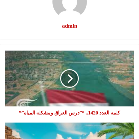
admln
كلمة
العدد
1420..
“”درس
العراق
ومشكلة
المياه””
كلمة العدد 1420.. “”درس العراق ومشكلة المياه””
بحبها