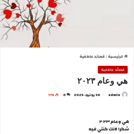
الرئيسية
/
قصائد عاطفية
قصائد عاطفية
هي وعام ٢٠٢٣
admln
30 يونيو، 2025
0
776
هي وعام ٢٠٢٣
شكرا لانك كنتي فيه