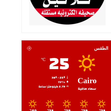
الطقس
25
℃
38º - 25º
Cairo
73%
2.79 كيلومتر/ساعة
سماء صافية
40
38
39
39
38
℃
℃
℃
℃
℃