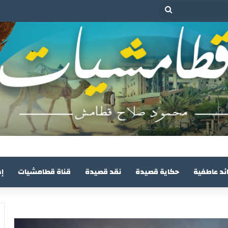
بحث
عن
ئد عاطفية
حكاية قصيدة
نقد قصيدة
قناة قطامشيات
إ