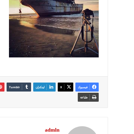
فيسبوك
‫X
لينكدإن
طباعة
admln