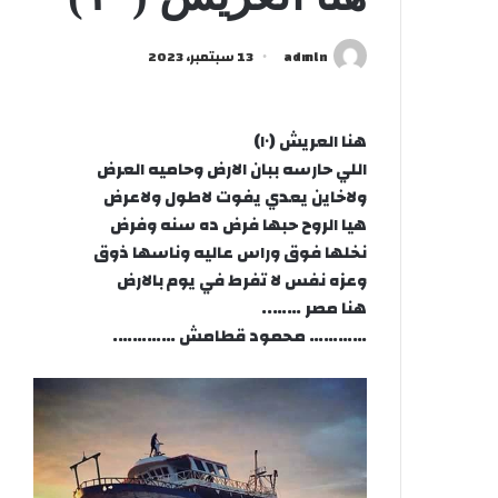
admln
13 سبتمبر، 2023
هنا العريش (١٠)
اللي حارسه ببان الارض وحاميه العرض
ولاخاين يعدي يفوت لاطول ولاعرض
هيا الروح حبها فرض ده سنه وفرض
نخلها فوق وراس عاليه وناسها ذوق
وعزه نفس لا تفرط في يوم بالارض
هنا مصر ……..
………… محمود قطامش ………….