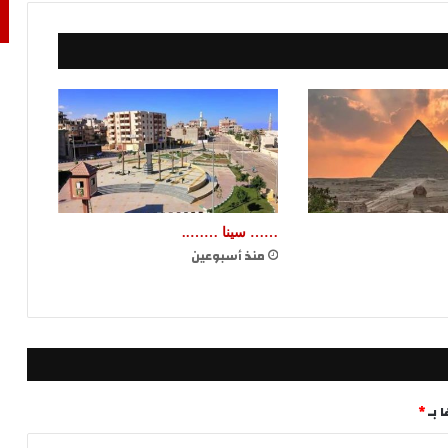
…… سينا ……..
منذ أسبوعين
 بـ
*