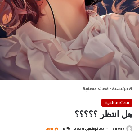
الرئيسية
/
قصائد عاطفية
قصائد عاطفية
هل انتظر ؟؟؟؟؟
admln
20 نوفمبر، 2024
0
390