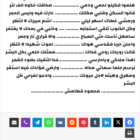
هلموا فكيلو لحمي ودمي ………………. صداقك خذوه الف لتر
قالوا السكن وقلبي مكانك …………….. دارك فيه وليس الحجر
ورمشي غطاك اسهر ليلي ……………….. اشم عبيرك لا انتظر
وكل الذنوب تلقي استجابه ………. …. وذنبي في بعدك لا يغتفر
سامهل ناسك حتي الصباح …………….. والا قراري نار وجمر
واعلن حربا فقدسي هواك ………………. اموت شهيدا لا انتظر
قالت رويدك روحي فداك ،………………..فمثلك حلمي بكل البشر
اهدأ ملاكي وياحارسي …………………غدا التقيك بضوء القمر
نرسم حلما سمائي مداه …………….. وارضي فؤادك فيه استقر
ومهري وهبته لاجل عيونك ………………. وادعو لفرحي كل
البشر
……………………. محمود قطامش ……………………