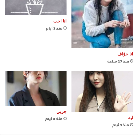
انا احب
منذ 3 أيام
انا خوّاف
منذ 17 ساعة
جربي
منذ 4 أيام
ليه
منذ 3 أيام