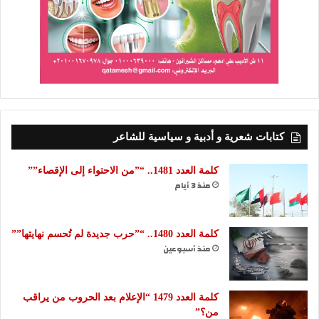
كتابات شعرية و أدبية و سياسية للشاعر
كلمة العدد 1481.. “”من الاحتواء إلى الإقصاء””
منذ 3 أيام
كلمة العدد 1480.. “”حرب جديدة لم تُحسم نهايتها””
منذ أسبوعين
كلمة العدد 1479 “الإعلام بعد الحروب من يراقب
من؟”