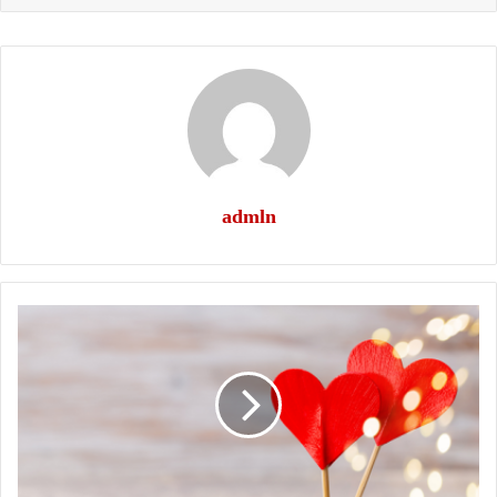
admln
عيد
الحب