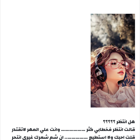
هل انتظر ؟؟؟؟؟
قالت انتظر فخطابي كثر ……………… وانت علي المهر لاتقتدر
قلت احبك ولا استطيع …………….. ان شم شعرك غيري انتحر