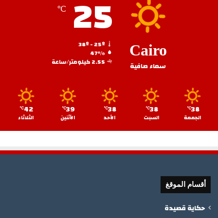
25
℃
38º - 25º
Cairo
47%
2.55 كيلومتر/ساعة
سماء صافية
42
39
38
38
38
℃
℃
℃
℃
℃
الجمعة
السبت
الأحد
الأثنين
الثلاثاء
أقسام الموقغ
حكاية قصيدة