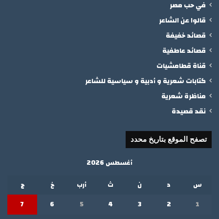
في حب مصر
قالوا عن الشاعر
قصائد خفيفة
قصائد عاطفية
قناة قطامشيات
كتابات شعرية و أدبية و سياسية للشاعر
مناظرة شعرية
نقد قصيدة
تصفح الموقع بتاريخ محدد
أغسطس 2026
س
د
ن
ث
أرب
خ
ج
7
6
5
4
3
2
1