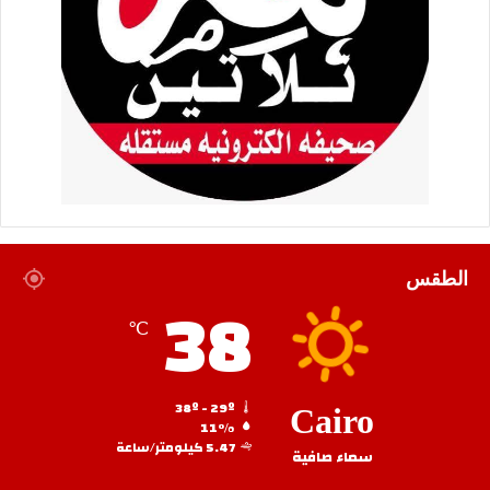
الطقس
38
℃
38º - 29º
Cairo
11%
5.47 كيلومتر/ساعة
سماء صافية