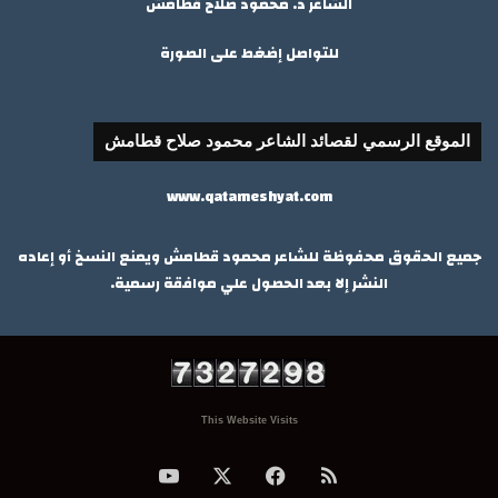
الشاعر د. محمود صلاح قطامش
للتواصل إضغط على الصورة
الموقع الرسمي لقصائد الشاعر محمود صلاح قطامش
www.qatameshyat.com
جميع الحقوق محفوظة للشاعر محمود قطامش ويمنع النسخ أو إعاده
النشر إلا بعد الحصول علي موافقة رسمية.
This Website Visits
ملخص
‫X
فيسبوك
‫YouTube