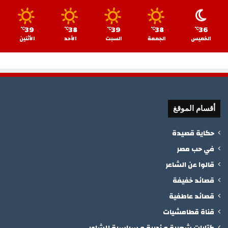
39
38
39
38
36
℃
℃
℃
℃
℃
الخميس
الجمعة
السبت
الأحد
الأثنين
أقسام الموقغ
حكاية قصيدة
في حب مصر
قالوا عن الشاعر
قصائد خفيفة
قصائد عاطفية
قناة قطامشيات
كتابات شعرية و أدبية و سياسية للشاعر