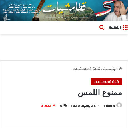
بحث عن
القائمة
الرئيسية
/
قناة قطامشيات
قناة قطامشيات
ممنوع اللمس
admln
26 يوليو، 2020
0
1٬432