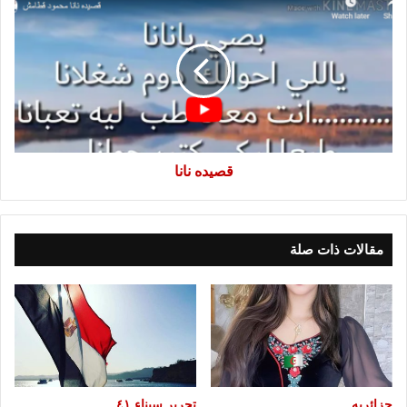
نانا
قصيده نانا
مقالات ذات صلة
جزائريه
تحرير سيناء ٤١