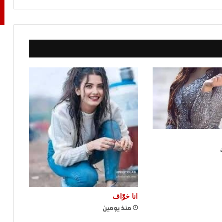
انا خوّاف
منذ يومين