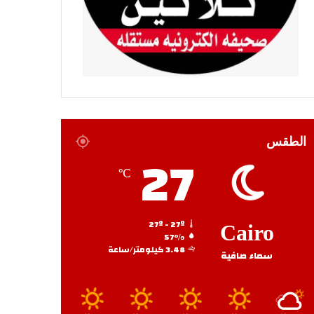
الطقس
27
℃
27º - 27º
Cairo
57%
3.48 كيلومتر/ساعة
سماء صافية