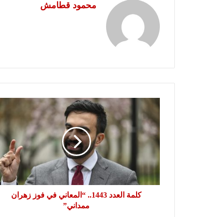
محمود قطامش
كلمة
العدد
1443..
“المعاني
في
فوز
زهران
ممداني”
كلمة العدد 1443.. “المعاني في فوز زهران
ممداني”