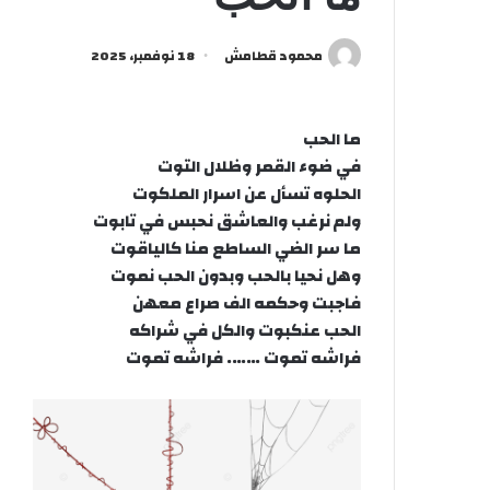
محمود قطامش
18 نوفمبر، 2025
ما الحب
في ضوء القمر وظلال التوت
الحلوه تسأل عن اسرار الملكوت
ولم نرغب والعاشق نحبس في تابوت
ما سر الضي الساطع منا كالياقوت
وهل نحيا بالحب وبدون الحب نموت
فاجبت وحكمه الف صراع معهن
الحب عنكبوت والكل في شراكه
فراشه تموت ……. فراشه تموت