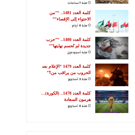
منذ 7 ساعات
كلمة العدد 1481.. “”من
الاحتواء إلى الإقصاء””
منذ 4 أيام
كلمة العدد 1480.. “”حرب
جديدة لم تُحسم نهايتها””
منذ أسبوعين
كلمة العدد 1479 “الإعلام بعد
الحروب من يراقب من؟”
منذ 3 أسابيع
كلمة العدد 1478.. (الكورة)…
هرمون السعادة
منذ 4 أسابيع