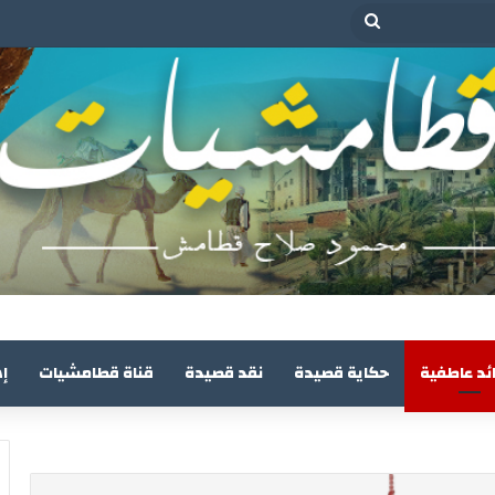
بحث
عن
ئد عاطفية
حكاية قصيدة
نقد قصيدة
قناة قطامشيات
إ