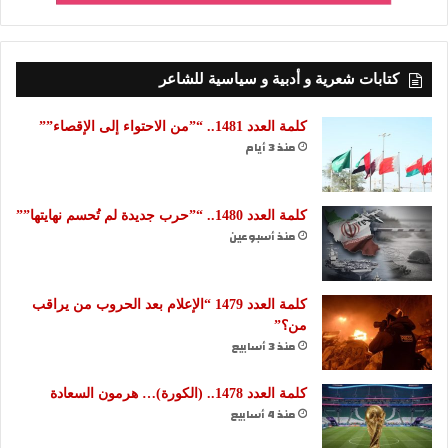
كتابات شعرية و أدبية و سياسية للشاعر
كلمة العدد 1481.. “”من الاحتواء إلى الإقصاء””
منذ 3 أيام
كلمة العدد 1480.. “”حرب جديدة لم تُحسم نهايتها””
منذ أسبوعين
كلمة العدد 1479 “الإعلام بعد الحروب من يراقب
من؟”
منذ 3 أسابيع
كلمة العدد 1478.. (الكورة)… هرمون السعادة
منذ 4 أسابيع