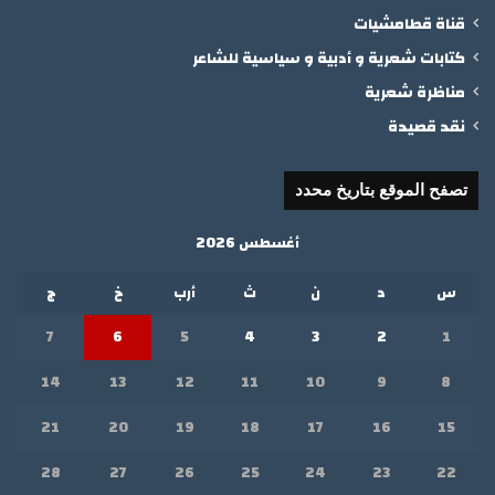
قناة قطامشيات
كتابات شعرية و أدبية و سياسية للشاعر
مناظرة شعرية
نقد قصيدة
تصفح الموقع بتاريخ محدد
أغسطس 2026
س
د
ن
ث
أرب
خ
ج
7
6
5
4
3
2
1
14
13
12
11
10
9
8
21
20
19
18
17
16
15
28
27
26
25
24
23
22