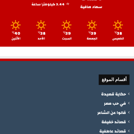
3.44 كيلومتر/ساعة
سماء صافية
40
38
39
39
38
℃
℃
℃
℃
℃
الخميس
الجمعة
السبت
الأحد
الأثنين
أقسام الموقغ
حكاية قصيدة
في حب مصر
قالوا عن الشاعر
قصائد خفيفة
قصائد عاطفية