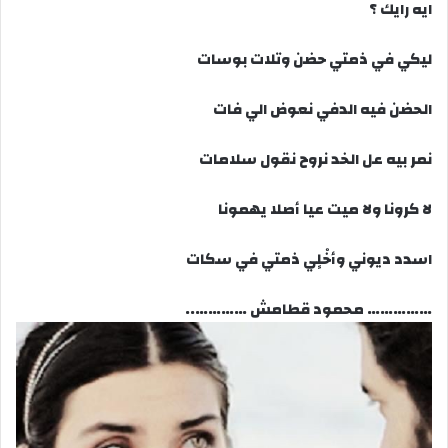
ايه رايك ؟
ليكي في ذمتي حضن وتلات بوسات
الحضن فيه الدفي نعوض الي فات
نمر بيه عل الخد نروح نقول سلامات
لا كرونا ولا ميت عيا أصلا يهمونا
اسدد ديوني وأخْلٍي ذمتي في سكات
…………… محمود قطامش …………..