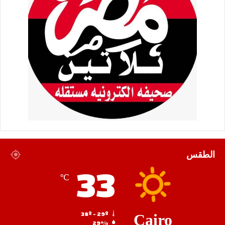
الطقس
33
℃
38º - 29º
Cairo
29%