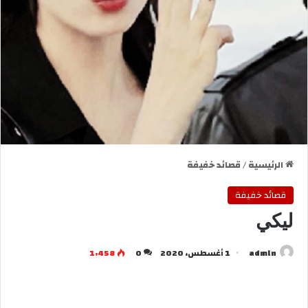
الرئيسية
/
قصائد خفيفة
قصائد خفيفة
ليكي
admln
1 أغسطس، 2020
0
1٬458