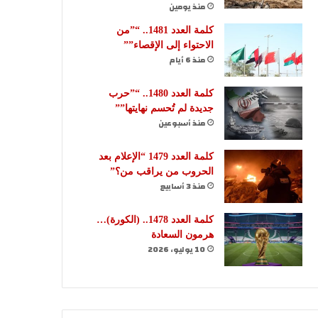
منذ يومين
كلمة العدد 1481.. “”من
الاحتواء إلى الإقصاء””
منذ 6 أيام
كلمة العدد 1480.. “”حرب
جديدة لم تُحسم نهايتها””
منذ أسبوعين
كلمة العدد 1479 “الإعلام بعد
الحروب من يراقب من؟”
منذ 3 أسابيع
كلمة العدد 1478.. (الكورة)…
هرمون السعادة
10 يوليو، 2026