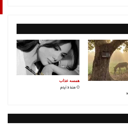
همسه عذاب
منذ 3 أيام
د