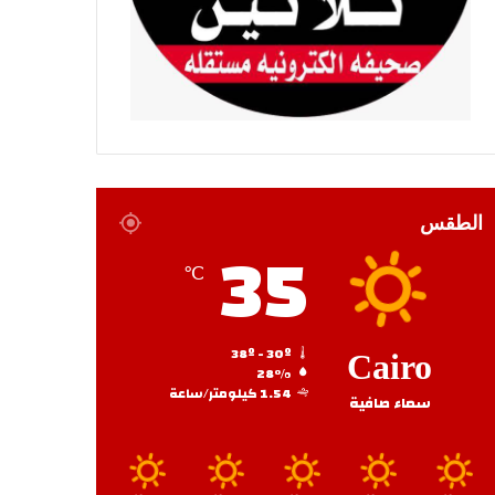
الطقس
35
℃
38º - 30º
Cairo
28%
1.54 كيلومتر/ساعة
سماء صافية