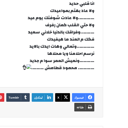
انا قلبي حديد
ولا عاد بهتم بمواعيدك
………….ولا عادت شوفتك يوم عيد
ولا حتي القلب كمان رفرف
………..وفراقك بالدنيا خلاني سعيد
فكك م العند ما هيفيدك
…………..وتعالي وهات ايدك بالايد
نرسم احلامنا ويا محلاها
…………ونعيش العمر سوا م جديد
…………. محمود قطامش ……….
فيسبوك
‫X
لينكدإن
طباعة