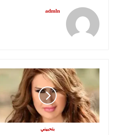
admln
بتحبيني
بتحبيني