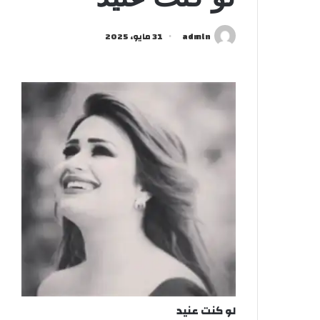
admln
31 مايو، 2025
لو كنت عنيد