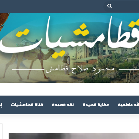
بحث
عن
ئد عاطفية
حكاية قصيدة
نقد قصيدة
قناة قطامشيات
إ