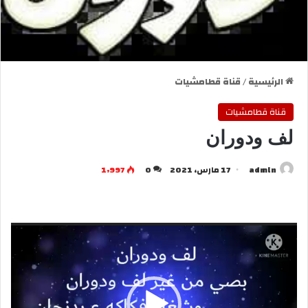
الرئيسية
/
قناة قطامشيات
قناة قطامشيات
لف ودوران
admln
17 مارس، 2021
0
1٬997
مشغل
الفيديو