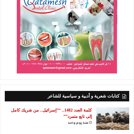
كتابات شعرية و أدبية و سياسية للشاعر
كلمة العدد 1482.. “”إسرائيل.. من شريك كامل
إلى تابع متمرد””
منذ يوم واحد