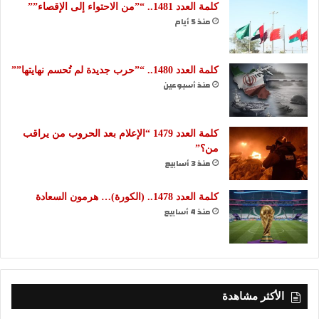
كلمة العدد 1481.. “”من الاحتواء إلى الإقصاء””
منذ 5 أيام
كلمة العدد 1480.. “”حرب جديدة لم تُحسم نهايتها””
منذ أسبوعين
كلمة العدد 1479 “الإعلام بعد الحروب من يراقب
من؟”
منذ 3 أسابيع
كلمة العدد 1478.. (الكورة)… هرمون السعادة
منذ 4 أسابيع
الأكثر مشاهدة