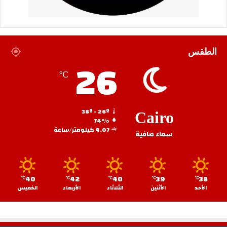
الطقس
26
℃
38º - 26º
Cairo
74%
4.07 كيلومتر/ساعة
سماء صافية
40
42
40
39
38
℃
℃
℃
℃
℃
الأحد
الأثنين
الثلاثاء
الأربعاء
الخميس