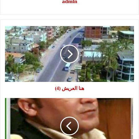
admln
هنا
العريش
(4)
هنا العريش (4)
قطامش