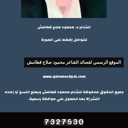
الشاعر د. محمود صلاح قطامش
للتواصل إضغط على الصورة
الموقع الرسمي لقصائد الشاعر محمود صلاح قطامش
www.qatameshyat.com
جميع الحقوق محفوظة للشاعر محمود قطامش ويمنع النسخ أو إعاده
النشر إلا بعد الحصول علي موافقة رسمية.