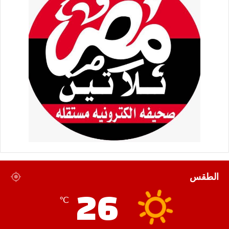
الطقس
26
℃