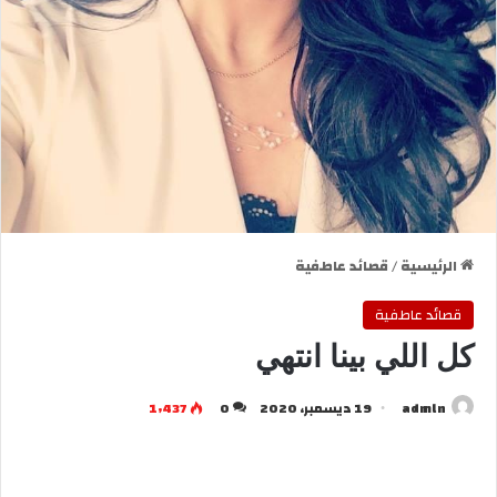
الرئيسية
/
قصائد عاطفية
قصائد عاطفية
كل اللي بينا انتهي
admln
19 ديسمبر، 2020
0
1٬437