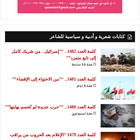
كتابات شعرية و أدبية و سياسية للشاعر
كلمة العدد 1482.. “”إسرائيل.. من شريك كامل
إلى تابع متمرد””
منذ 15 ساعة
كلمة العدد 1481.. “”من الاحتواء إلى الإقصاء””
منذ 5 أيام
كلمة العدد 1480.. “”حرب جديدة لم تُحسم نهايتها””
منذ أسبوعين
كلمة العدد 1479 “الإعلام بعد الحروب من يراقب