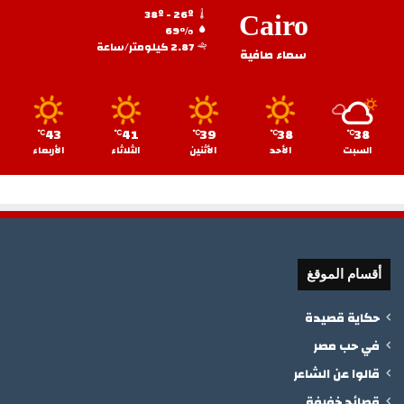
38º - 26º
Cairo
69%
2.87 كيلومتر/ساعة
سماء صافية
43
41
39
38
38
℃
℃
℃
℃
℃
السبت
الأحد
الأثنين
الثلاثاء
الأربعاء
أقسام الموقغ
حكاية قصيدة
في حب مصر
قالوا عن الشاعر
قصائد خفيفة