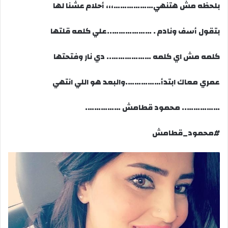
بلحظه مش هتنهي………………،،، أحلام عشنا لها
بتقول أسف ونادم . ………………..علي كلمه قلتها
كلمه مش اي كلمه ……………….. دي نار وفتحتها
عمري معاك ابتدأ…………….والبعد هو اللي انتهي
…………….. محمود قطامش …………….
#محمود_قطامش