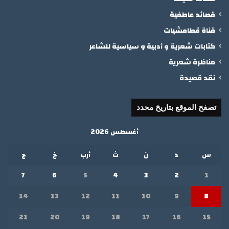
قصائد عاطفية
قناة قطامشيات
كتابات شعرية و أدبية و سياسية للشاعر
مناظرة شعرية
نقد قصيدة
تصفح الموقع بتاريخ محدد
أغسطس 2026
س
د
ن
ث
أرب
خ
ج
7
6
5
4
3
2
1
14
13
12
11
10
9
8
21
20
19
18
17
16
15