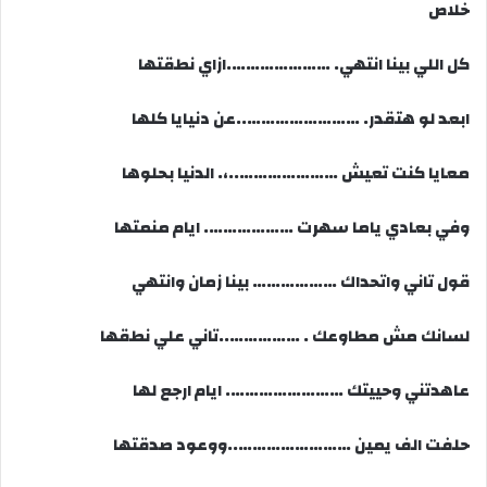
خلاص
كل اللي بينا انتهي. ………………….ازاي نطقتها
ابعد لو هتقدر. ……………………..عن دنيايا كلها
معايا كنت تعيش …………………..،. الدنيا بحلوها
وفي بعادي ياما سهرت ………………. ايام منمتها
قول تاني واتحداك ……………… بينا زمان وانتهي
لسانك مش مطاوعك . ……………..تاني علي نطقها
عاهدتني وحييتك ……………………. ايام ارجع لها
حلفت الف يمين ……………………..ووعود صدقتها