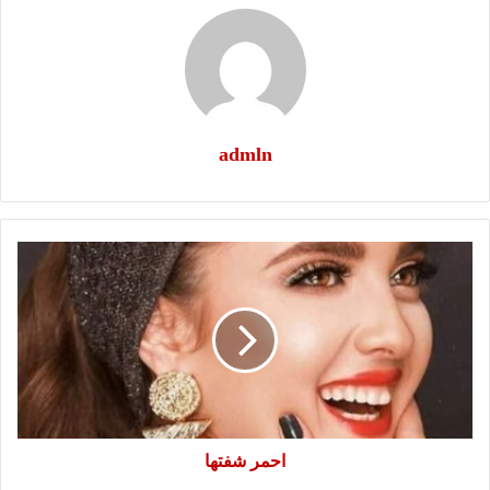
admln
احمر
شفتها
احمر شفتها