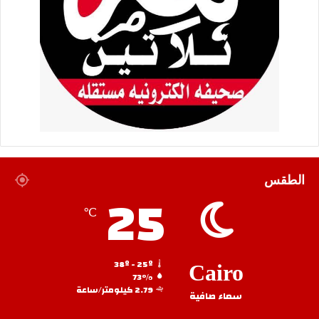
الطقس
25
℃
38º - 25º
Cairo
73%
2.79 كيلومتر/ساعة
سماء صافية