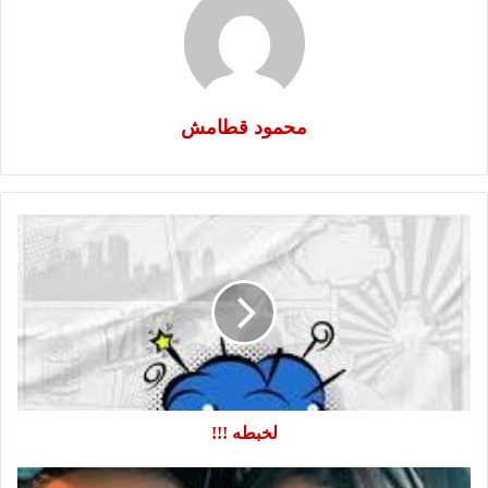
محمود قطامش
لخبطه
!!!
لخبطه !!!
مش