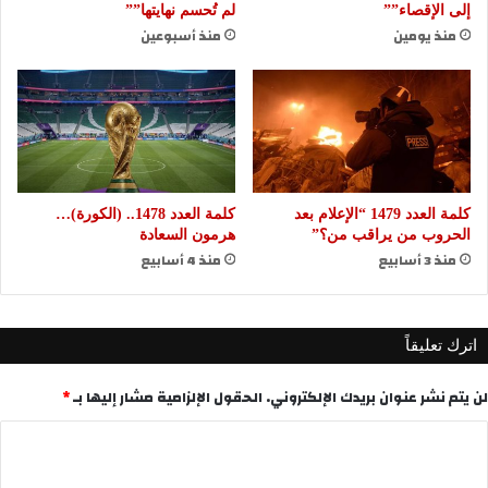
إلى الإقصاء””
لم تُحسم نهايتها””
منذ يومين
منذ أسبوعين
كلمة العدد 1479 “الإعلام بعد
كلمة العدد 1478.. (الكورة)…
الحروب من يراقب من؟”
هرمون السعادة
منذ 3 أسابيع
منذ 4 أسابيع
اترك تعليقاً
لن يتم نشر عنوان بريدك الإلكتروني.
الحقول الإلزامية مشار إليها بـ
*
ا
ل