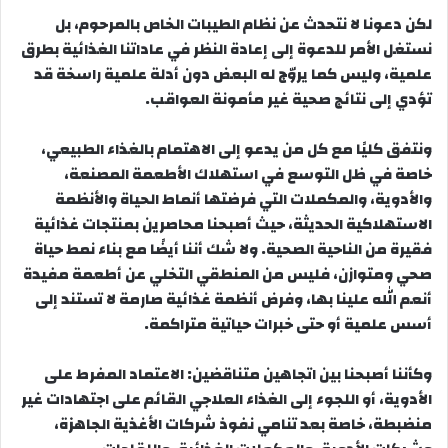
لكن دعونا لا نتحدث عن نظام الطيبات الخاص بالمرحوم، بل
نستغل الأمر للدعوة إلى إعادة النظر في عاداتنا الغذائية بطرق
علمية، وليس كما يروّج له البعض دون أدلة علمية راسخة قد
تؤدي إلى نتائج صحية غير مأمونة العواقب.
ونتفق كليًا مع كل من يدعو إلى الاهتمام بالغذاء الطبيعي،
خاصة في ظل التوسع في استهلاك الأطعمة المصنعة،
والأدوية، والمكملات التي فرضتها أنماط الحياة والأنظمة
الاستهلاكية الحديثة، حيث أصبحنا محاصرين بمنتجات غذائية
فقيرة من الناحية الصحية. ولا شك أننا أيضًا مع بناء نمط حياة
صحي ومتوازن، فليس من المنطقي التخلي عن أطعمة مفيدة
أنعم الله علينا بها، وفرض أنظمة غذائية صارمة لا تستند إلى
أسس علمية أو حتى خبرات حياتية متراكمة.
وكأننا أصبحنا بين اتجاهين متناقضين: الاعتماد المفرط على
الأدوية، أو اللجوء إلى الغذاء العلاجي القائم على اجتهادات غير
منضبطة، خاصة بعد تنامي نفوذ شركات الأغذية الجاهزة،