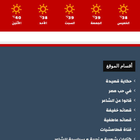
40
38
39
39
38
℃
℃
℃
℃
℃
الخميس
الجمعة
السبت
الأحد
الأثنين
أقسام الموقغ
حكاية قصيدة
في حب مصر
قالوا عن الشاعر
قصائد خفيفة
قصائد عاطفية
قناة قطامشيات
كتابات شعرية و أدبية و سياسية للشاعر