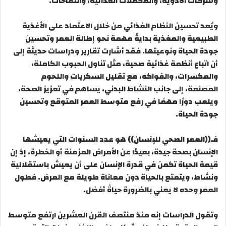
وشركات الأدوية، والمكملات الغذائية، واللقاحات.
ويُعد تحسين النظام الغذائي من خلال الاعتماد على الأغذية
الطبيعية والمغذية بدايةً مهمة نحو إطالة العمر وتحسين
جودة الحياة ونوعيتها. فقد أشارت تقارير ودراسات حديثة إلى
أن اتباع أنظمة غذائية صحية، مثل تناول الحبوب الكاملة،
والمكسرات، والفواكه، مع تقليل السكريات واللحوم
المصنعة، إلى جانب النشاط البدني، يساهم في تعزيز الصحة،
ويلعب دورًا مهمًا في رفع متوسط العمر المتوقع وتحسين
جودة الحياة.
فـ((العمر الصحي للإنسان)) هو عدد السنوات التي يعيشها
الإنسان بصحة جيدة، بعيدًا عن الأمراض المزمنة أو الخطرة، إذ إن
قيمة الحياة تكمن في قدرة الإنسان على أن يعيش باستقلالية
ونشاط، ويتمتع بالحياة دون معاناة طويلة مع المرض. فطول
العمر وحده لا يعني بالضرورة حياةً أفضل.
وتقول الدراسات إنه منذ منتصف القرن العشرين ارتفع متوسط