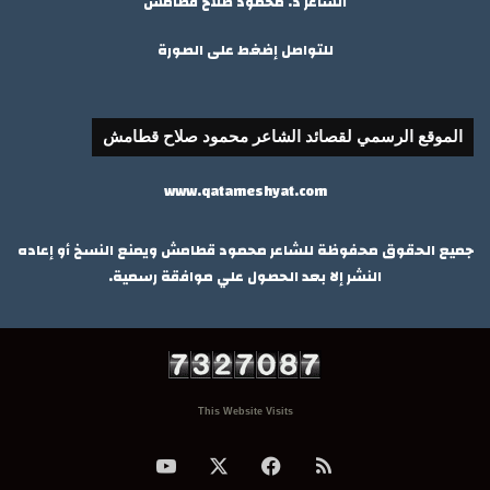
الشاعر د. محمود صلاح قطامش
للتواصل إضغط على الصورة
الموقع الرسمي لقصائد الشاعر محمود صلاح قطامش
www.qatameshyat.com
جميع الحقوق محفوظة للشاعر محمود قطامش ويمنع النسخ أو إعاده
النشر إلا بعد الحصول علي موافقة رسمية.
This Website Visits
ملخص
‫X
فيسبوك
‫YouTube