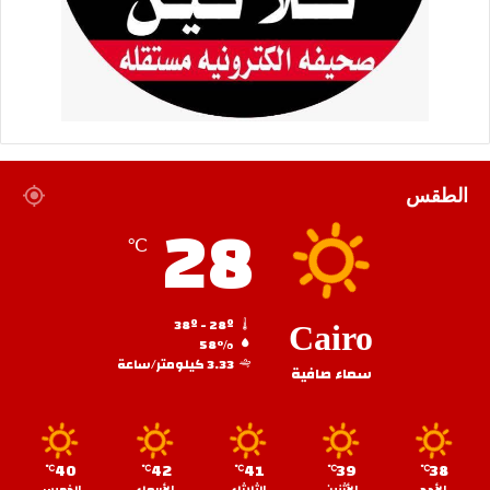
الطقس
28
℃
38º - 28º
Cairo
58%
3.33 كيلومتر/ساعة
سماء صافية
40
42
41
39
38
℃
℃
℃
℃
℃
الأحد
الأثنين
الثلاثاء
الأربعاء
الخميس