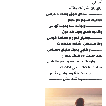
قوللي
ازاي راح اشوفك وانته
…………..ساكن فوق ومعاك حراس
حواليك اسوار دار بدوار
…………….وببانك سد بميت ترباس
وقالوا كمان وارث فدادين
…………وافيال تمرح ومعاها افراس
وانا مسكين اشفور متكحرت
………..و قلبي بحبك مليان احساس
لكن حبيتك ووهبتك عمري
…….وارقيك بالفاتحه وسوره الناس
يخليك يهديك تيجي اداديك
………..ويبعد عننا وسواس خناس
…………محمود قطامش ………….