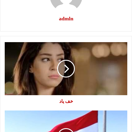
admln
خف
ياد
خف ياد
اما