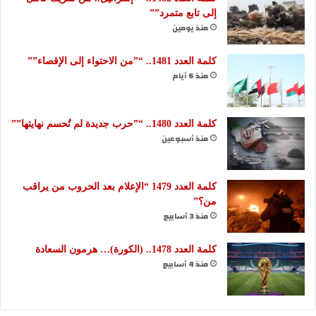
إلى تابع متمرد””
منذ يومين
كلمة العدد 1481.. “”من الاحتواء إلى الإقصاء””
منذ 6 أيام
كلمة العدد 1480.. “”حرب جديدة لم تُحسم نهايتها””
منذ أسبوعين
كلمة العدد 1479 “الإعلام بعد الحروب من يراقب
من؟”
منذ 3 أسابيع
كلمة العدد 1478.. (الكورة)… هرمون السعادة
منذ 4 أسابيع