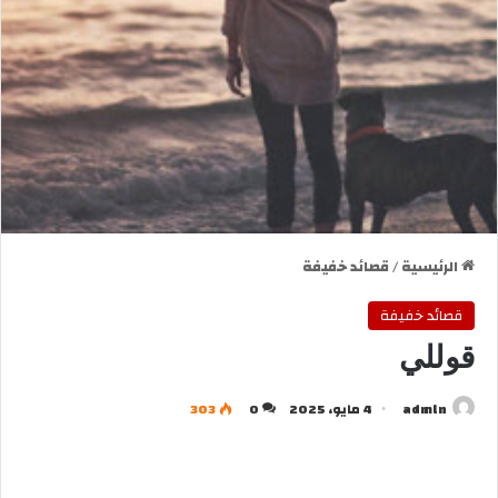
الرئيسية
/
قصائد خفيفة
قصائد خفيفة
قوللي
admln
4 مايو، 2025
0
303