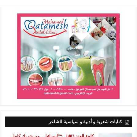
كتابات شعرية و أدبية و سياسية للشاعر
كلمة العدد 1482.. “”إسرائيل.. من شريك كامل