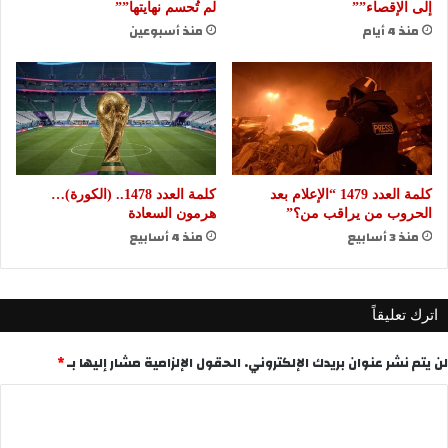
إلى الإقصاء””
لم تُحسم نهايتها””
منذ 4 أيام
منذ أسبوعين
كلمة العدد 1479 “الإعلام بعد
كلمة العدد 1478.. (الكورة)…
الحروب من يراقب من؟”
هرمون السعادة
منذ 3 أسابيع
منذ 4 أسابيع
اترك تعليقاً
لن يتم نشر عنوان بريدك الإلكتروني.
الحقول الإلزامية مشار إليها بـ
*
ا
ل