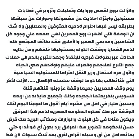
ولازالت تروج لقصص وروايات وتحليلات وتزوير في خطابات
مسئولين واجتزاء احاديث عن مضمونها وحوارات عن سياقها
بطريقه ليس فيها احترام لادميه المتوفين والمصابين ولا شك
ان الوقفة التي أظهرت روح المصرين لهي صفعه علي وجوه كل
الشامتين وعديمي الضمير والأخلاق فقد تكاتف المجتمع كله
لدعم الضحايا ووقفت الدوله بمسئوليها خلفهم ومن بدايه
الحادث عبر بطولات فرديه للإنقاذ وجهد للتبرع بالدم الي حملات
جمع التبرع لعلاجهم والصرف عليهم واولادهم مدي الحياه
ولأول مره استقال وزير النقل احتراما للمسئوليه السياسية
التي كنا نطالب بها دوما لوقف سلسله الإهمال ….. لازلت اذكر
يوم وقف المصريين جميعا وقفة عز وبنوا قناتهم قناة
السويس بتفريعتها الجديده وذلك بتجميع مايذيد عن اربعه
وستين مليار في اقل من عشره أيام أقول ما احوجنا اليوم لتلك
الوقفة عبر صك تصدره الحكومه المصريه لدعم هذا المرفق
ويكون متاحا في كل البنوك والوزارات ومكاتب البريد صك قرض
حسن للحكومه لتطوير هذا المرفق يرد بدون أي فوائد او حتي
بفائده اقل من أي وسيله اقراض اخري بعد ثلاث سنوات لان هذا