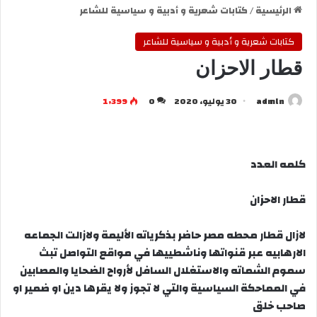
الرئيسية
/
كتابات شعرية و أدبية و سياسية للشاعر
كتابات شعرية و أدبية و سياسية للشاعر
قطار الاحزان
admln
30 يوليو، 2020
0
1٬399
كلمه العدد
قطار الاحزان
لازال قطار محطه مصر حاضر بذكرياته الأليمة ولازالت الجماعه
الارهابيه عبر قنواتها وناشطييها في مواقع التواصل تبث
سموم الشماته والاستغلال السافل لأرواح الضحايا والمصابين
في المماحكة السياسية والتي لا تجوز ولا يقرها دين او ضمير او
صاحب خلق