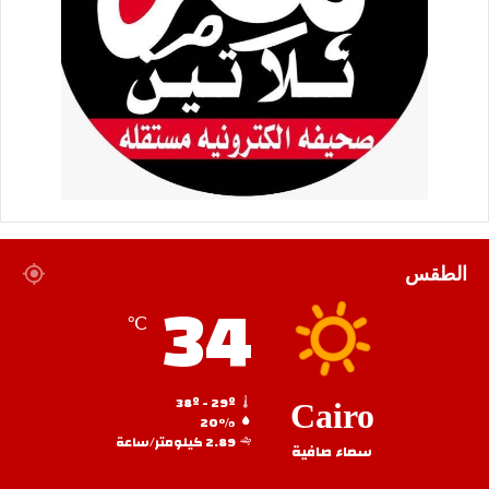
الطقس
34
℃
38º - 29º
Cairo
20%
2.89 كيلومتر/ساعة
سماء صافية