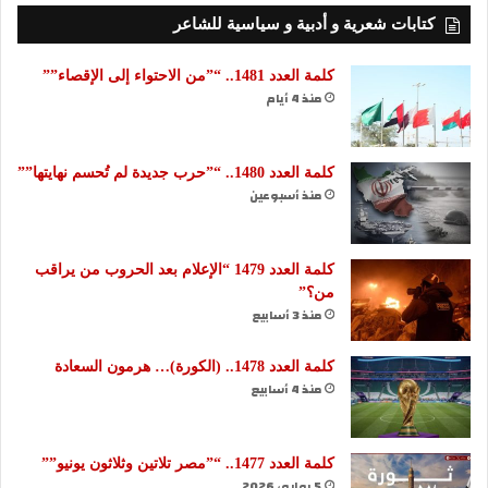
كتابات شعرية و أدبية و سياسية للشاعر
كلمة العدد 1481.. “”من الاحتواء إلى الإقصاء””
منذ 4 أيام
كلمة العدد 1480.. “”حرب جديدة لم تُحسم نهايتها””
منذ أسبوعين
كلمة العدد 1479 “الإعلام بعد الحروب من يراقب
من؟”
منذ 3 أسابيع
كلمة العدد 1478.. (الكورة)… هرمون السعادة
منذ 4 أسابيع
كلمة العدد 1477.. “”مصر تلاتين وثلاثون يونيو””
5 يوليو، 2026