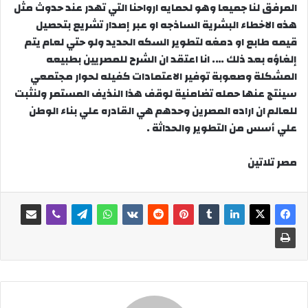
المرفق لنا جميعا وهو لحمايه ارواحنا التي تهدر عند حدوث مثل
هذه الاخطاء البشرية الساذجه او عبر إصدار تشريع بتحصيل
قيمه طابع او دمغه لتطوير السكه الحديد ولو حتي لعام يتم
إلغاؤه بعد ذلك …. انا اعتقد ان الشرح للمصريين بطبيعه
المشكلة وصعوبة توفير الاعتمادات كفيله لحوار مجتمعي
سينتج عنها حمله تضامنية لوقف هذا النذيف المستمر ولنثبت
للعالم ان اراده المصرين وحدهم هي القادره علي بناء الوطن
علي أسس من التطوير والحداثة .
مصر تلاتين