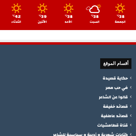
42
39
38
38
38
℃
℃
℃
℃
℃
الجمعة
السبت
الأحد
الأثنين
الثلاثاء
أقسام الموقغ
حكاية قصيدة
في حب مصر
قالوا عن الشاعر
قصائد خفيفة
قصائد عاطفية
قناة قطامشيات
كتابات شعرية و أدبية و سياسية للشاعر