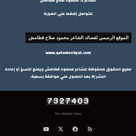
الشاعر د. محمود صلاح قطامش
للتواصل إضغط على الصورة
الموقع الرسمي لقصائد الشاعر محمود صلاح قطامش
www.qatameshyat.com
جميع الحقوق محفوظة للشاعر محمود قطامش ويمنع النسخ أو إعاده
النشر إلا بعد الحصول علي موافقة رسمية.
This Website Visits
ملخص
‫X
فيسبوك
‫YouTube