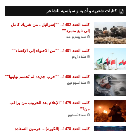
كتابات شعرية و أدبية و سياسية للشاعر
كلمة العدد 1482.. “”إسرائيل.. من شريك كامل
إلى تابع متمرد””
منذ يوم واحد
كلمة العدد 1481.. “”من الاحتواء إلى الإقصاء””
منذ 5 أيام
كلمة العدد 1480.. “”حرب جديدة لم تُحسم نهايتها””
منذ أسبوعين
كلمة العدد 1479 “الإعلام بعد الحروب من يراقب
من؟”
منذ 3 أسابيع
كلمة العدد 1478.. (الكورة)… هرمون السعادة