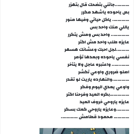
………..جاتني بتضحك قال بتهزر
بص ياحوده ياشهد مكرر
…………. ياكل حياتي وفيها منور
ياللي منك واحد بس
………….. واحد بس ومش يتكرر
عايزه طلب واحد مش اكتر
……….لجل احبك وعشانك هسهر
نفسي ياحوده وبعدها تؤمر
……..….. واعتبره عاجل ولا يتأخر
اصلو ضروري واوعي تكشر
………….والنهارده ياريت لو تقدر
واوعي يعدي اليوم وفكر
……………بكره العيد وفرحنا اكتر
عايزه ياروحي خروف العيد
……….وعايزه ياروحي كعك بسكر
………… محمود قطامش ………….