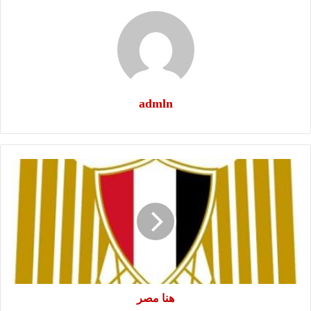
admln
هنا
مصر
هنا مصر