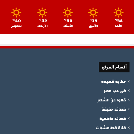
40
42
40
39
38
℃
℃
℃
℃
℃
الأحد
الأثنين
الثلاثاء
الأربعاء
الخميس
أقسام الموقغ
حكاية قصيدة
في حب مصر
قالوا عن الشاعر
قصائد خفيفة
قصائد عاطفية
قناة قطامشيات