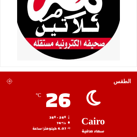
الطقس
26
℃
38º - 26º
Cairo
74%
4.07 كيلومتر/ساعة
سماء صافية