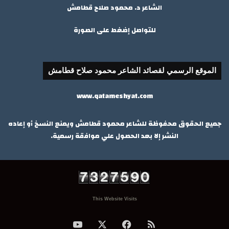
الشاعر د. محمود صلاح قطامش
للتواصل إضغط على الصورة
الموقع الرسمي لقصائد الشاعر محمود صلاح قطامش
www.qatameshyat.com
جميع الحقوق محفوظة للشاعر محمود قطامش ويمنع النسخ أو إعاده
النشر إلا بعد الحصول علي موافقة رسمية.
This Website Visits
ملخص
‫X
فيسبوك
‫YouTube