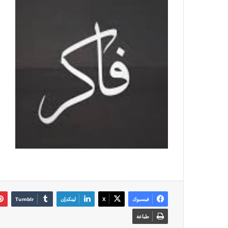
فيسبوك
‫X
لينكدإن
طباعة