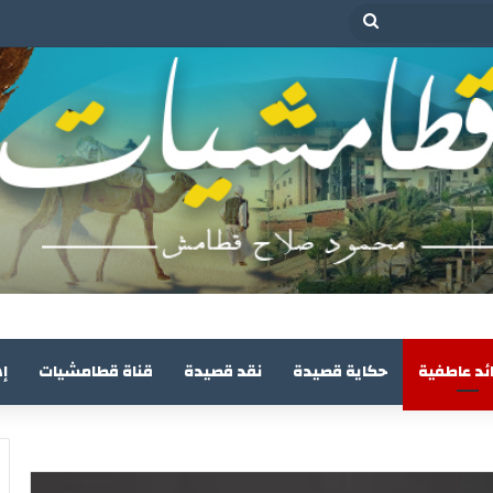
بحث
عن
ئد عاطفية
حكاية قصيدة
نقد قصيدة
قناة قطامشيات
إ