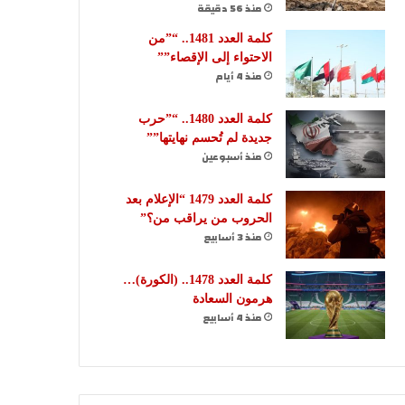
منذ 56 دقيقة
كلمة العدد 1481.. “”من
الاحتواء إلى الإقصاء””
منذ 4 أيام
كلمة العدد 1480.. “”حرب
جديدة لم تُحسم نهايتها””
منذ أسبوعين
كلمة العدد 1479 “الإعلام بعد
الحروب من يراقب من؟”
منذ 3 أسابيع
كلمة العدد 1478.. (الكورة)…
هرمون السعادة
منذ 4 أسابيع