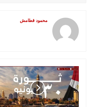
محمود قطامش
تحيا
مصر