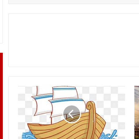
اياك
فاكر