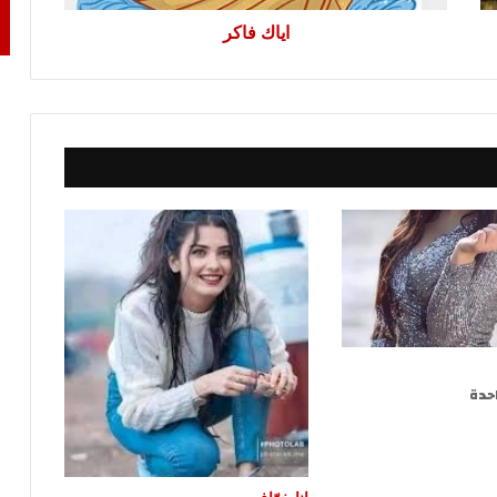
اياك فاكر
حدة