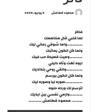
محمود قطامش
5 يوليو، 2026
فاكر
لما قلبي قال مخاصمك
…………..واما شوقي رماني ليك
ولما كل الكون يعاتبك
…………وميت قصيدة حب فيك
ايوه تهت وتاه دليلي
……………والقي روحي بتداديك
ولما كان الكون بيرسم
…………….صوره ليا وصوره ليك
اترسم لك ورده حلوه
…………وارمي نفسي بين ايديك
………. محمود قطامش …………