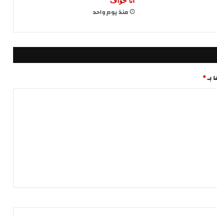
انا خوّاف
منذ يوم واحد
 بـ
*