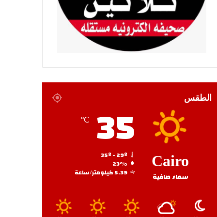
الطقس
35
℃
35º - 29º
Cairo
23%
5.39 كيلومتر/ساعة
سماء صافية