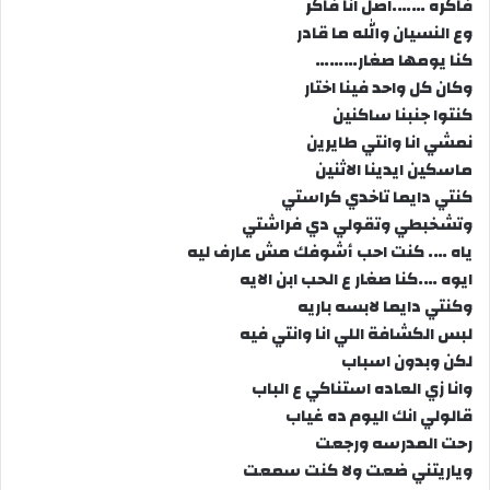
فاكره …….اصل انا فاكر
وع النسيان والله ما قادر
كنا يومها صغار………
وكان كل واحد فينا اختار
كنتوا جنبنا ساكنين
نمشي انا وانتي طايرين
ماسكين ايدينا الاثنين
كنتي دايما تاخدي كراستي
وتشخبطي وتقولي دي فراشتي
ياه …. كنت احب أشوفك مش عارف ليه
ايوه ….كنا صغار ع الحب ابن الايه
وكنتي دايما لابسه باريه
لبس الكشافة اللي انا وانتي فيه
لكن وبدون اسباب
وانا زي العاده استناكي ع الباب
قالولي انك اليوم ده غياب
رحت المدرسه ورجعت
وياريتني ضعت ولا كنت سمعت