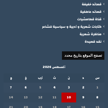
قصائد خفيفة
قصائد عاطفية
قناة قطامشيات
كتابات شعرية و أدبية و سياسية للشاعر
مناظرة شعرية
نقد قصيدة
تصفح الموقع بتاريخ محدد
أغسطس 2026
س
د
ن
ث
أرب
خ
ج
7
6
5
4
3
2
1
14
13
12
11
10
9
8
21
20
19
18
17
16
15