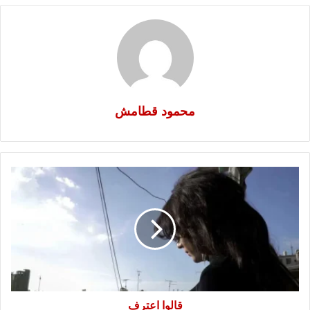
محمود قطامش
قالوا
اعترف
قالوا اعترف