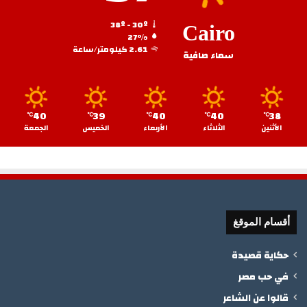
38º - 30º
Cairo
27%
2.61 كيلومتر/ساعة
سماء صافية
40
39
40
40
38
℃
℃
℃
℃
℃
الأثنين
الثلاثاء
الأربعاء
الخميس
الجمعة
أقسام الموقغ
حكاية قصيدة
في حب مصر
قالوا عن الشاعر