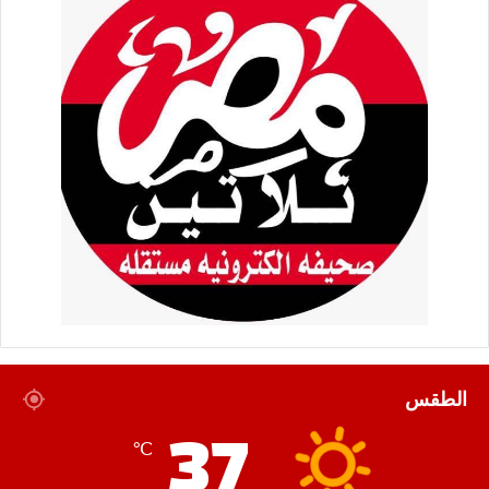
الطقس
37
℃