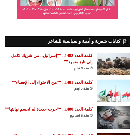
كتابات شعرية و أدبية و سياسية للشاعر
كلمة العدد 1482.. “”إسرائيل.. من شريك كامل
إلى تابع متمرد””
منذ 3 أيام
كلمة العدد 1481.. “”من الاحتواء إلى الإقصاء””
منذ 7 أيام
كلمة العدد 1480.. “”حرب جديدة لم تُحسم نهايتها””
منذ 3 أسابيع