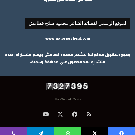
الموقع الرسمي لقصائد الشاعر محمود صلاح قطامش
www.qatameshyat.com
جميع الحقوق محفوظة للشاعر محمود قطامش ويمنع النسخ أو إعاده
النشر إلا بعد الحصول علي موافقة رسمية.
This Website Visits
ملخص
‫X
فيسبوك
‫YouTube
الموقع