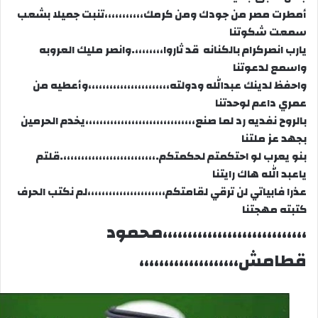
أمطرت مصر من جودك ومن كرمك،،،،،،،،،،،
تنبت جميلا بشعب
سمعت شكوتنا
يارب انصركرام بالكنانه قد ثاروا،،،،،،،،
.وانصر مليك العروبه
واسمع لدعوتنا
واحفظ لدينك عبدالله ودولته،،،،،،،،،،،،،،،،،،،،،،،
وأعطيه من
عمري داعم لوحدتنا
بالروح نفديه رد لما صنع،،،،،،،،،،،،،،،،،،،،،،،،،،،،،،،
يخدم الحرمين
بجهد عز ملتنا
بنو يعرب لو احتكمتم لحكمتكم.،،،،،،،،،،،،،،،،،،،،،،،،،،
.قلتم
ياعبد الله هاك رايتنا
عذرا فابياتي لن ترقي لقامتكم،،،،،،،،،،،،،،،،،،،،،،
لم نكتب الحرف
كتبته مهجتنا
،،،،،،،،،،،،،،،،،،،،،،،،،،،،،محمود
قطامش،،،،،،،،،،،،،،،،،،،،