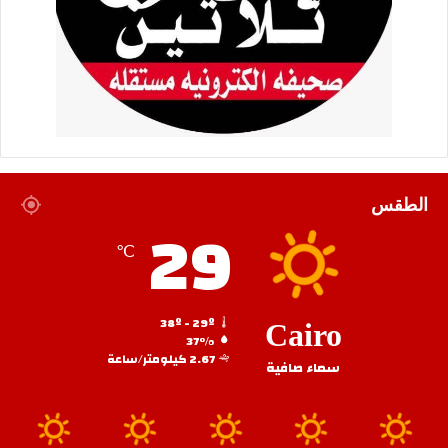
الطقس
29
℃
38º - 29º
Cairo
37%
2.67 كيلومتر/ساعة
سماء صافية