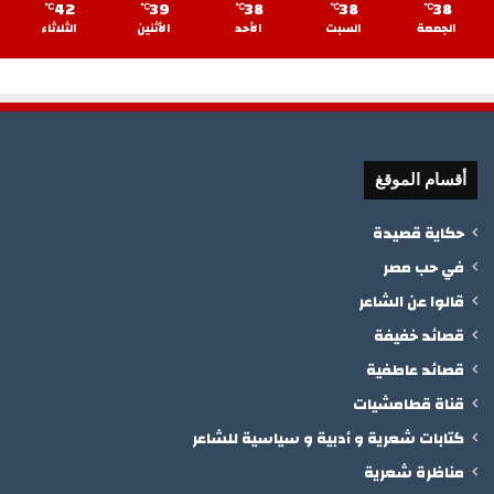
42
39
38
38
38
℃
℃
℃
℃
℃
الجمعة
السبت
الأحد
الأثنين
الثلاثاء
أقسام الموقغ
حكاية قصيدة
في حب مصر
قالوا عن الشاعر
قصائد خفيفة
قصائد عاطفية
قناة قطامشيات
كتابات شعرية و أدبية و سياسية للشاعر
مناظرة شعرية