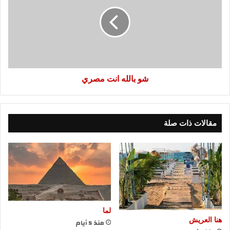
انت
مصري
شو بالله انت مصري
مقالات ذات صلة
لما
هنا العريش
منذ 5 أيام