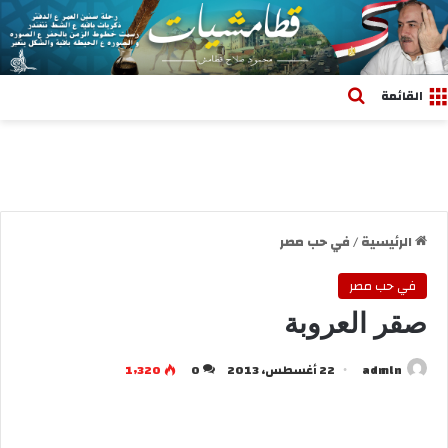
بحث عن
القائمة
الرئيسية
/
في حب مصر
في حب مصر
صقر العروبة
admln
22 أغسطس، 2013
0
1٬320