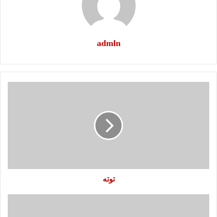
admln
توته
توته
شو
بالله