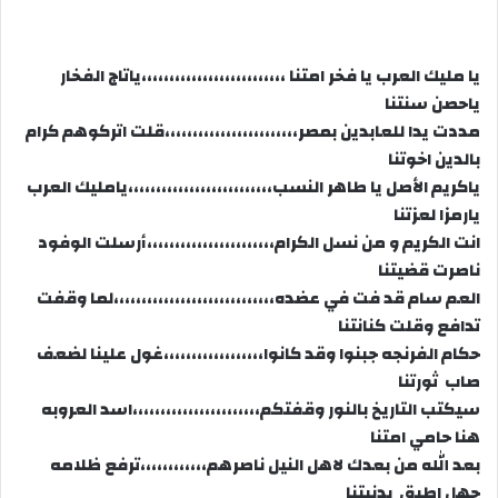
يا مليك العرب يا فخر امتنا ،،،،،،،،،،،،،،،،،،،،،،،،،،
ياتاج الفخار
ياحصن سنتنا
مددت يدا للعابدين بمصر،،،،،،،،،،،،،،،،،،،،،،،،
قلت اتركوهم كرام
بالدين اخوتنا
ياكريم الأصل يا طاهر النسب،،،،،،،،،،،،،،،،،،،،،،،،،،
يامليك العرب
يارمزا لعزتنا
انت الكريم و من نسل الكرام،،،،،،،،،،،،،،،،،،،،،،،
أرسلت الوفود
ناصرت قضيتنا
العم سام قد فت في عضده،،،،،،،،،،،،،،،،،،،،،،،،،،،،،
لما وقفت
تدافع وقلت كنانتنا
حكام الفرنجه جبنوا وقد كانوا،،،،،،،،،،،،،،،،،،
غول علينا لضعف
صاب ثورتنا
سيكتب التاريخ بالنور وقفتكم،،،،،،،،،،،،،،،،،،،،،،،
اسد العروبه
هنا حامي امتنا
بعد الله من بعدك لاهل النيل ناصرهم،،،،،،،،،،،،
ترفع ظلامه
جهل اطبق بدنيتنا