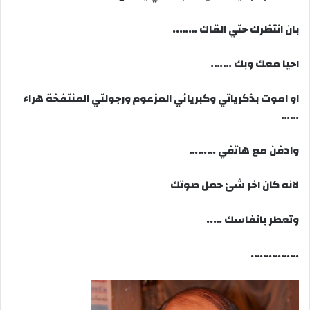
بان انتظرك حتي القاك ……..
احيا معك وبك …….
او اموت بذكرياتي وكبريائي المزعوم ورجولتي المنتفخة هراء
……
وادفن مع هاتفي ………
لانه كان اخر شئ حمل صوتك
وتعطر بانفاسك …..
…………….