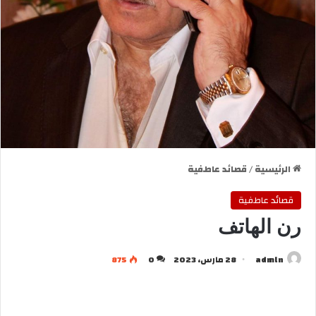
الرئيسية
/
قصائد عاطفية
قصائد عاطفية
رن الهاتف
admln
28 مارس، 2023
0
875