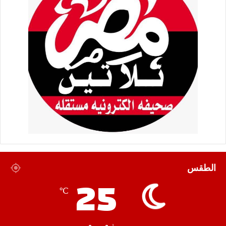
الطقس
25
℃