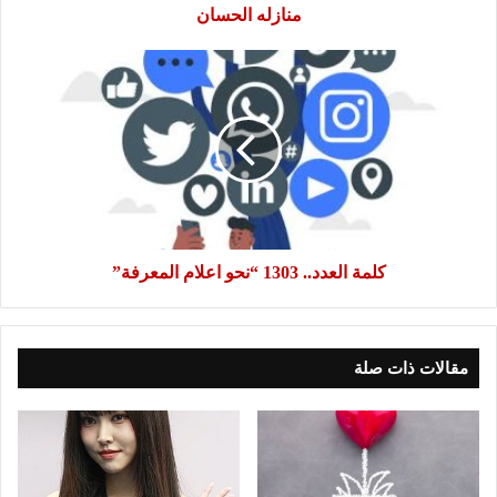
منازله الحسان
كلمة
العدد..
1303
“نحو
اعلام
المعرفة”
كلمة العدد.. 1303 “نحو اعلام المعرفة”
مقالات ذات صلة