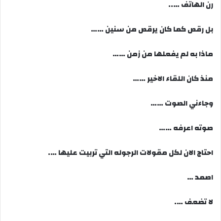
رن الهاتف …..
بل رقص كما كان يرقص من سنين ……
ماذا به لم يفعلها من زمن ……
منذ كان اللقاء الاخير ……
وجاءني الصوت ……
صوته اعرفه ……
احتاج الان لكل مقولات الرجوله التي تربيت عليها ….
اصمد …
لا تضعف ….