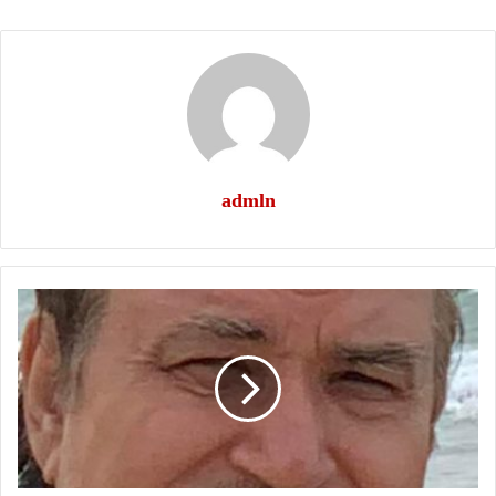
admln
منازله
الحسان