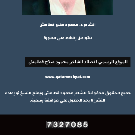
الشاعر د. محمود صلاح قطامش
للتواصل إضغط على الصورة
الموقع الرسمي لقصائد الشاعر محمود صلاح قطامش
www.qatameshyat.com
جميع الحقوق محفوظة للشاعر محمود قطامش ويمنع النسخ أو إعاده
النشر إلا بعد الحصول علي موافقة رسمية.