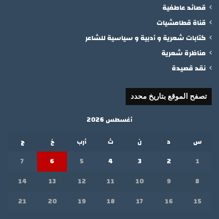
قصائد عاطفية
قناة قطامشيات
كتابات شعرية و أدبية و سياسية للشاعر
مناظرة شعرية
نقد قصيدة
تصفح الموقع بتاريخ محدد
أغسطس 2026
س
د
ن
ث
أرب
خ
ج
7
6
5
4
3
2
1
14
13
12
11
10
9
8
21
20
19
18
17
16
15