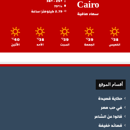
38º - 25º
Cairo
73%
2.79 كيلومتر/ساعة
سماء صافية
40
38
39
39
38
℃
℃
℃
℃
℃
الخميس
الجمعة
السبت
الأحد
الأثنين
أقسام الموقغ
حكاية قصيدة
في حب مصر
قالوا عن الشاعر
قصائد خفيفة