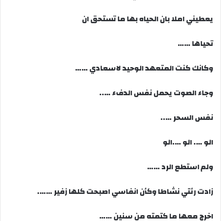
يعطيني املا بان الحياه بها ما تستحق ان
تحياها ……
وكانك كنت المتعهد الوحيد لاسعادي ……
وجاء الصوت يحمل نفس الدفء …..
نفس السحر …..
الو …. الو ….الو
ولم استطع الرد ……
زادت رئتي نشاطا وكأن انفاسي اصبحت كلها زفير …….
اخرج معها ما كتمته من سنين ……