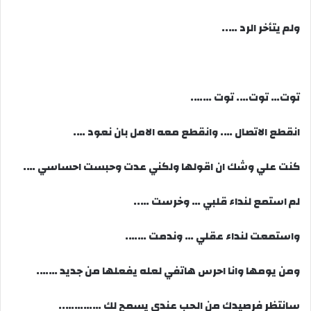
ولم يتأخر الرد …..
توت… توت…. توت …….
انقطع الاتصال …. وانقطع معه الامل بان نعود ….
كنت علي وشك ان اقولها ولكني عدت وحبست احساسي ….
لم استمع لنداء قلبي … وخرست …..
واستمعت لنداء عقلي … وندمت …….
ومن يومها وانا احرس هاتفي لعله يفعلها من جديد …….
سانتظر فرصيدك من الحب عندي يسمح لك …………..