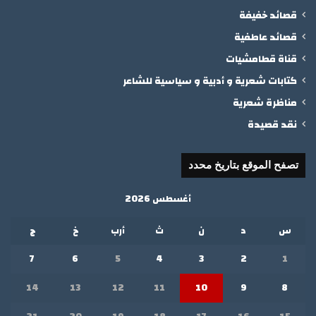
قصائد خفيفة
قصائد عاطفية
قناة قطامشيات
كتابات شعرية و أدبية و سياسية للشاعر
مناظرة شعرية
نقد قصيدة
تصفح الموقع بتاريخ محدد
أغسطس 2026
س
د
ن
ث
أرب
خ
ج
7
6
5
4
3
2
1
14
13
12
11
10
9
8