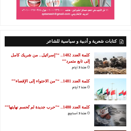
كتابات شعرية و أدبية و سياسية للشاعر
كلمة العدد 1482.. “”إسرائيل.. من شريك كامل
إلى تابع متمرد””
منذ 3 أيام
كلمة العدد 1481.. “”من الاحتواء إلى الإقصاء””
منذ 7 أيام
كلمة العدد 1480.. “”حرب جديدة لم تُحسم نهايتها””
منذ 3 أسابيع