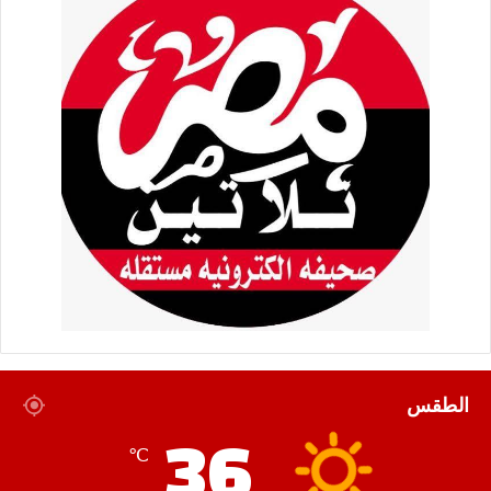
الطقس
36
℃