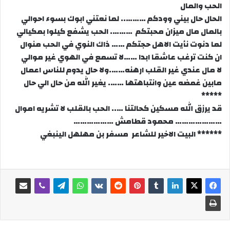
الحب والمال
الحال حال بيني وودكم ……….. لما نعتني ابوك بسوء احوالي
بالمال مال ميزان محبتكم ………. الحب يشفع كيلوا بمكيالي
لما دنوت نأيت الاهل حجتكم …… ذاك النوي في الحب منوال
ان كنت ترغب عاشقا ابدا ……لا تسمع في الهوي غير موالي
لا مال عندي غير القلب ارهنه…….ولا حال يدوم للناس اعمال
مابين غمضه عين وانتباهتها ……. يغير الله من حال الي حال
*****
قد يرزق الله مسكين كحالتنا ….. الحب بالقلب لا تشريه اموال
………………… محمود قطامش ………………
****** البيت الاخير للشاعر مسفر بن مهلهل الينبغي