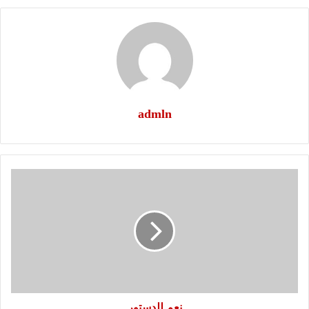
admln
نعم
للدستور
نعم للدستور