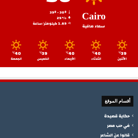
39º - 30º
Cairo
25%
1.89 كيلومتر/ساعة
سماء صافية
40
39
40
40
39
℃
℃
℃
℃
℃
الأثنين
الثلاثاء
الأربعاء
الخميس
الجمعة
أقسام الموقغ
حكاية قصيدة
في حب مصر
قالوا عن الشاعر