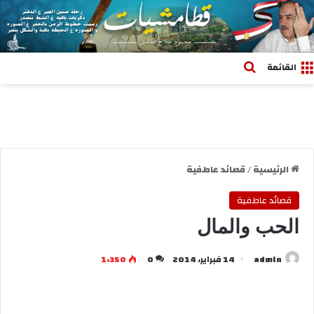
بحث عن
القائمة
الرئيسية
/
قصائد عاطفية
قصائد عاطفية
الحب والمال
admln
14 فبراير، 2014
0
1٬350