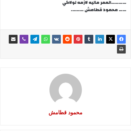
…………العمر ماليه لازمه لولاكي
…… محمود قطامش ……….
محمود قطامش