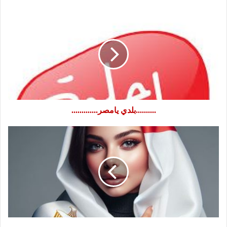
..........بلدي
يامصر.............
..........بلدي يامصر.............
بهيه