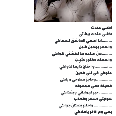
اكتبي عندك
اكتبي عندك بياناتي
………انا اسمي العاشق لسماكي
والعمر يومين اتنين
………من ساعه ما لطشني هواكي
والمهنه دكتور حبٌيـٍبْ
…،………..و احتاج دايما لدواكي
عنواني في نني العين
…………..وحاجز مطرحي وياكي
فصيلة دمي مجهوله
……….. حبر لجواباتي ويفداكي
هوايتي اسهر واتعذب
……………. واحلم بمكان جواكي
بصي وم الاخر ياملاكي