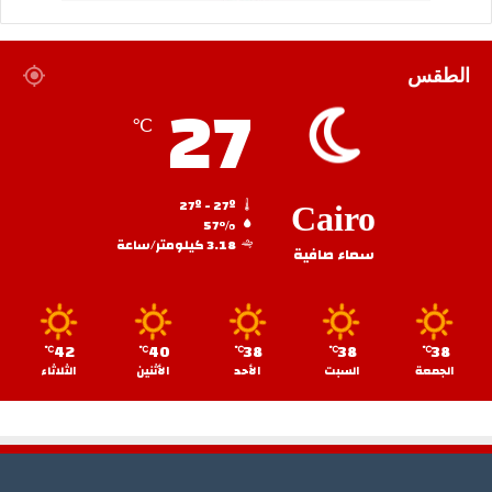
الطقس
27
℃
27º - 27º
Cairo
57%
3.18 كيلومتر/ساعة
سماء صافية
42
40
38
38
38
℃
℃
℃
℃
℃
الجمعة
السبت
الأحد
الأثنين
الثلاثاء