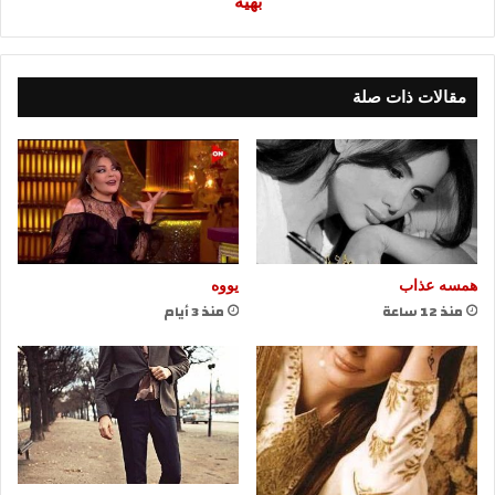
بهيه
مقالات ذات صلة
همسه عذاب
يووه
منذ 12 ساعة
منذ 3 أيام