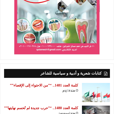
كتابات شعرية و أدبية و سياسية للشاعر
كلمة العدد 1481.. “”من الاحتواء إلى الإقصاء””
منذ 3 أيام
كلمة العدد 1480.. “”حرب جديدة لم تُحسم نهايتها””
منذ أسبوعين