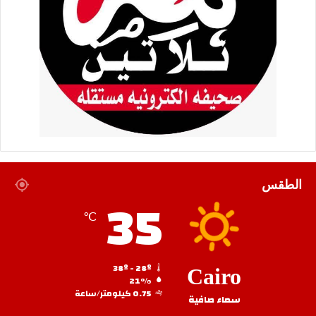
الطقس
35
℃
38º - 28º
Cairo
21%
0.75 كيلومتر/ساعة
سماء صافية