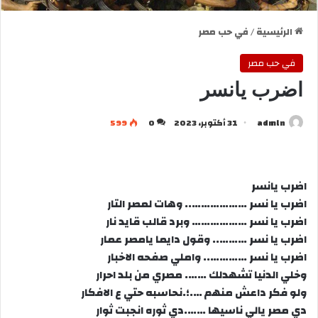
الرئيسية
/
في حب مصر
في حب مصر
اضرب يانسر
admln
31 أكتوبر، 2023
0
599
اضرب يانسر
اضرب يا نسر ……………….. وهات لمصر التار
اضرب يا نسر ……………… وبرد قالب قايد نار
اضرب يا نسر ……….. وقول دايما يامصر عمار
اضرب يا نسر ………….. واملي صفحه الاخبار
وخلي الدنيا تشهدلك ……. مصري من بلد احرار
ولو فكر داعش منهم ….؛.نحاسبه حتي ع الافكار
دي مصر يالي ناسيها …….دي ثوره انجبت ثوار