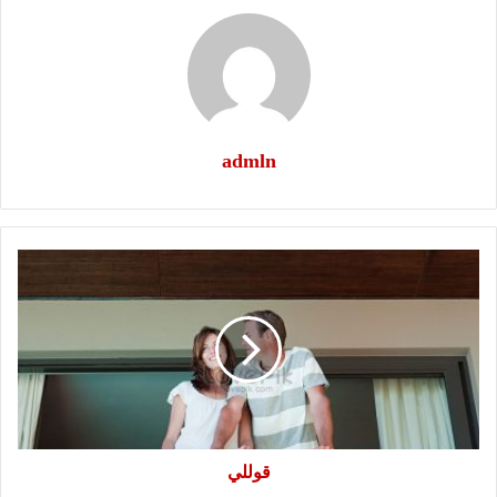
admln
قوللي
قوللي