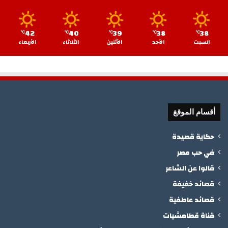
42
40
39
38
38
℃
℃
℃
℃
℃
السبت
الأحد
الأثنين
الثلاثاء
الأربعاء
أقسام الموقغ
حكاية قصيدة
في حب مصر
قالوا عن الشاعر
قصائد خفيفة
قصائد عاطفية
قناة قطامشيات