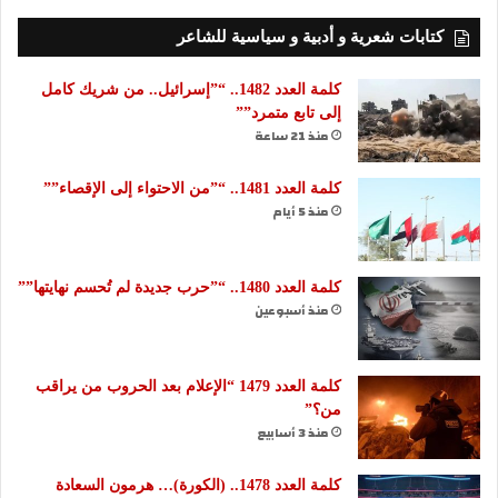
كتابات شعرية و أدبية و سياسية للشاعر
كلمة العدد 1482.. “”إسرائيل.. من شريك كامل
إلى تابع متمرد””
منذ 21 ساعة
كلمة العدد 1481.. “”من الاحتواء إلى الإقصاء””
منذ 5 أيام
كلمة العدد 1480.. “”حرب جديدة لم تُحسم نهايتها””
منذ أسبوعين
كلمة العدد 1479 “الإعلام بعد الحروب من يراقب
من؟”
منذ 3 أسابيع
كلمة العدد 1478.. (الكورة)… هرمون السعادة