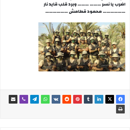
اضرب يا نسر ……… ……… وبرد قلب قايد نار
……………… محمود قطامش ………………