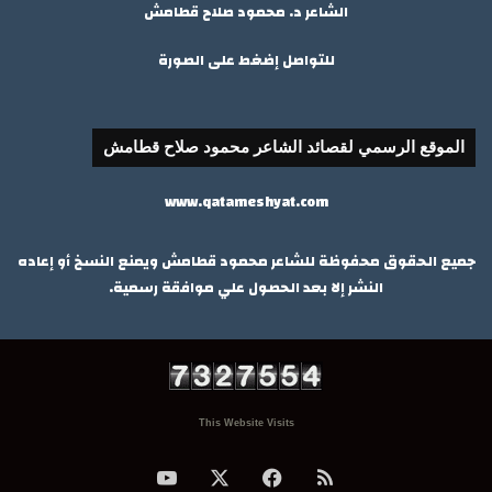
الشاعر د. محمود صلاح قطامش
للتواصل إضغط على الصورة
الموقع الرسمي لقصائد الشاعر محمود صلاح قطامش
www.qatameshyat.com
جميع الحقوق محفوظة للشاعر محمود قطامش ويمنع النسخ أو إعاده
النشر إلا بعد الحصول علي موافقة رسمية.
This Website Visits
ملخص
‫X
فيسبوك
‫YouTube