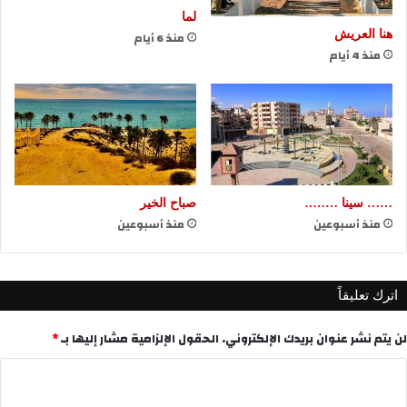
لما
هنا العريش
منذ 6 أيام
منذ 4 أيام
…… سينا ……..
صباح الخير
منذ أسبوعين
منذ أسبوعين
اترك تعليقاً
لن يتم نشر عنوان بريدك الإلكتروني.
الحقول الإلزامية مشار إليها بـ
*
ا
ل