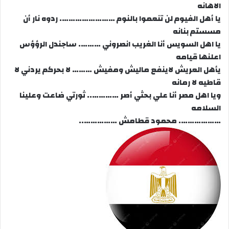
الاهانه
يا أهل الفيوم لن تنعموا بالنوم ……………………. ردوه نار أن
مسستم بنانه
يا اهل السويس أنا الغريب انصروني ………. ساجندل الرؤؤس
اعلنها قيامه
يأهل العريش لاينفع ماليش ومفيش ……… لا بحركم يردني لا
قاطيه لا رمانه
ويا اهل مصر أنا علي بحثي أصر ………….. ثورتي ضاعت وعلينا
السلامه
………………. محمود قطامش ……………..