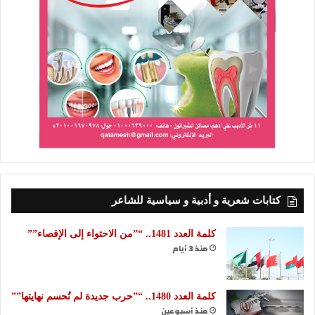
كتابات شعرية و أدبية و سياسية للشاعر
كلمة العدد 1481.. “”من الاحتواء إلى الإقصاء””
منذ 3 أيام
كلمة العدد 1480.. “”حرب جديدة لم تُحسم نهايتها””
منذ أسبوعين