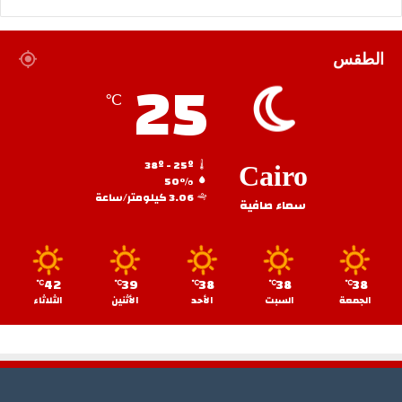
الطقس
25
℃
38º - 25º
Cairo
50%
3.06 كيلومتر/ساعة
سماء صافية
42
39
38
38
38
℃
℃
℃
℃
℃
الجمعة
السبت
الأحد
الأثنين
الثلاثاء