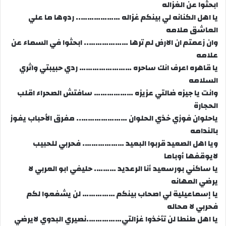
ابحثوا عن الغزاله
يا اهل الكنانه لي بينكم غزاله ……………….. ردوها ما علي
العاشق ملامه
وان زعمتم ان الارض لم ترها ……………….. ابحثوا في السماء عن
علامه
يا قاهره اعرف انك ساحره …………………… ردي حبيبتي واثري
السلامه
وانت يا جيزه ضالتي عزيزه ……………… سافتش الصحراء اقلب
الحجارة
ياحلوان فوزي خذي الحلوان ………………….. مفرق الأحباب يفوز
بالندامه
ويا اهل الصعيد قربوا البعيد ………………. فحربي للحبيب
لايوقفها أوباما
يا ساكني بورسعيد أنا الرعديد ………. حليفي ابو العربي لا
يرضي المهانه
يا إسماعيلية لي اصحاب بينكم …………… لن يشفعوا لكم
فحربي لا محاله
يا اهل طنطا لن تأخذوا غزالتي…………….نصيري البدوي لايرضي