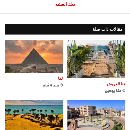
ديك العشه
مقالات ذات صلة
لما
هنا العريش
منذ 4 أيام
منذ يومين