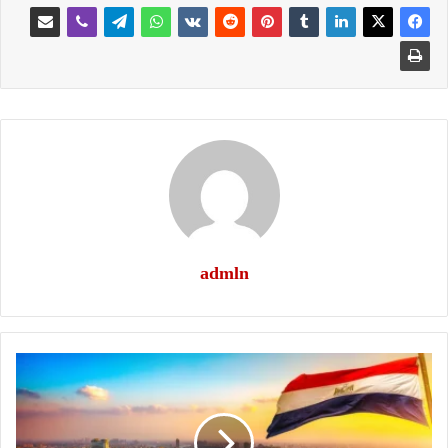
admln
هل
نستطيع
؟؟؟؟؟؟