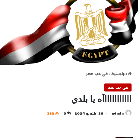
الرئيسية
/
في حب مصر
في حب مصر
اااااااااااآه يا بلدي
admln
28 أكتوبر، 2024
0
382