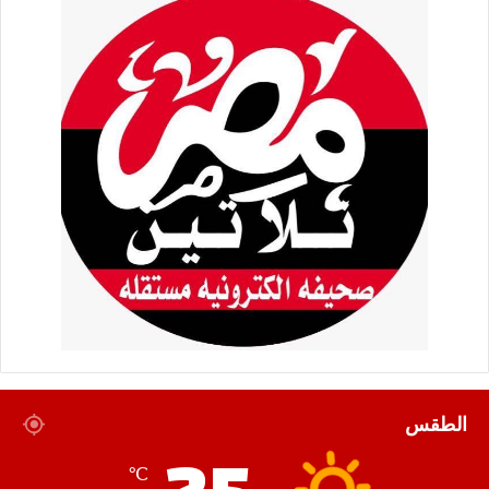
الطقس
℃