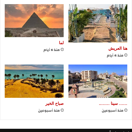
لما
هنا العريش
منذ 6 أيام
منذ 4 أيام
…… سينا ……..
صباح الخير
منذ أسبوعين
منذ أسبوعين