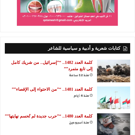
كتابات شعرية و أدبية و سياسية للشاعر
كلمة العدد 1482.. “”إسرائيل.. من شريك كامل
إلى تابع متمرد””
منذ 12 ساعة
كلمة العدد 1481.. “”من الاحتواء إلى الإقصاء””
منذ 4 أيام
كلمة العدد 1480.. “”حرب جديدة لم تُحسم نهايتها””
منذ أسبوعين