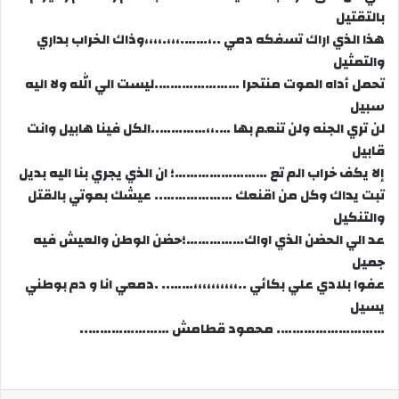
بالتقتيل
هذا الذي اراك تسفكه دمي ..،…….،،،.،،،،وذاك الخراب بداري
والتمثيل
تحمل أداه الموت منتحرا ………………….ليست الي الله ولا اليه
سبيل
لن تري الجنه ولن تنعم بها ….،،…………..الكل فينا هابيل وانت
قابيل
إلا يكف خراب الم تع ……………………؛ ان الذي يجري بنا اليه بديل
تبت يداك وكل من اقنعك ……………….. عيشك بموتي بالقتل
والتنكيل
عد الي الحضن الذي اواك……………؛حضن الوطن والعيش فيه
جميل
عفوا بلادي علي بكائي ..،،،،،،،،،،…….. .دمعي انا و دم بوطني
يسيل
………………………. محمود قطامش …………………..