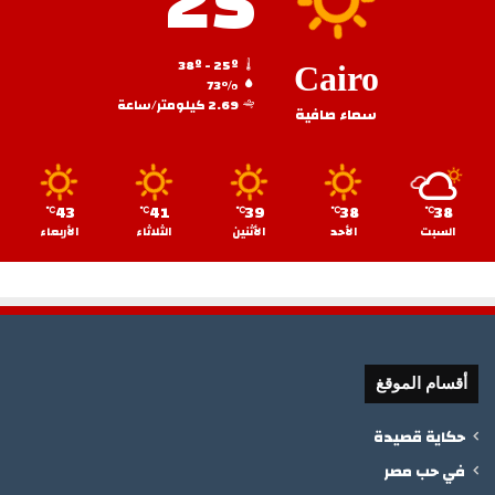
25
38º - 25º
Cairo
73%
2.69 كيلومتر/ساعة
سماء صافية
43
41
39
38
38
℃
℃
℃
℃
℃
السبت
الأحد
الأثنين
الثلاثاء
الأربعاء
أقسام الموقغ
حكاية قصيدة
في حب مصر