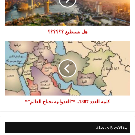
هل نستطيع ؟؟؟؟؟؟
كلمة
العدد
1387..
“”العدوانيه
تجتاح
العالم””
كلمة العدد 1387.. “”العدوانيه تجتاح العالم””
مقالات ذات صلة