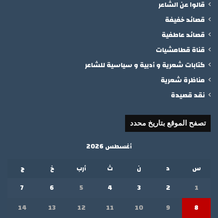
قالوا عن الشاعر
قصائد خفيفة
قصائد عاطفية
قناة قطامشيات
كتابات شعرية و أدبية و سياسية للشاعر
مناظرة شعرية
نقد قصيدة
تصفح الموقع بتاريخ محدد
أغسطس 2026
س
د
ن
ث
أرب
خ
ج
7
6
5
4
3
2
1
14
13
12
11
10
9
8