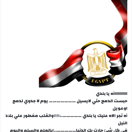
اااااااااااآه يا بلدي
حبست الدمع حتي لايسيل ………………… يوم لا جدوي لدمع
اوعويل
آه تجر الاه عليك يا بلدي …………….،؛؛؛؛والقلب مفطور علي بلاد
النيل
في كل شئ حارت بك الدنيا……………..؛بالعلم والسلم واليوم