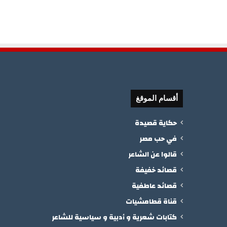
أقسام الموقغ
حكاية قصيدة
في حب مصر
قالوا عن الشاعر
قصائد خفيفة
قصائد عاطفية
قناة قطامشيات
كتابات شعرية و أدبية و سياسية للشاعر