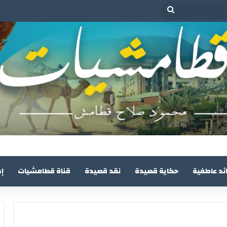
بحث
عن
ئد عاطفية
حكاية قصيدة
نقد قصيدة
قناة قطامشيات
إ