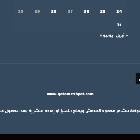
30
29
28
27
26
25
24
31
« أبريل
يونيو »
www.qatameshyat.com
ة للشاعر محمود قطامش ويمنع النسخ أو إعاده النشر إلا بعد الحصول ع