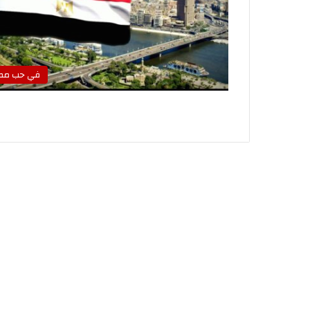
في حب مص