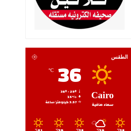
الطقس
36
℃
38º - 29º
Cairo
15%
3.57 كيلومتر/ساعة
سماء صافية
41
39
38
39
38
℃
℃
℃
℃
℃