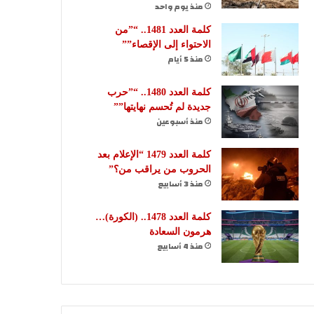
منذ يوم واحد
كلمة العدد 1481.. “”من
الاحتواء إلى الإقصاء””
منذ 5 أيام
كلمة العدد 1480.. “”حرب
جديدة لم تُحسم نهايتها””
منذ أسبوعين
كلمة العدد 1479 “الإعلام بعد
الحروب من يراقب من؟”
منذ 3 أسابيع
كلمة العدد 1478.. (الكورة)…
هرمون السعادة
منذ 4 أسابيع