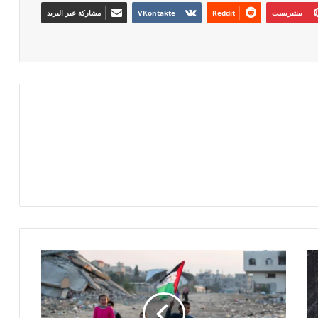
بينتيريست
مشاركة عبر البريد
كلمة
العدد
1409..
“”برا
برا