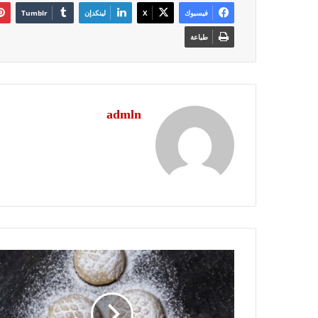
فيسبوك
‫X
لينكدإن
طباعة
admln
قبل
العيد