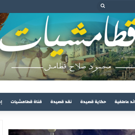
بحث
عن
ئد عاطفية
حكاية قصيدة
نقد قصيدة
قناة قطامشيات
إ