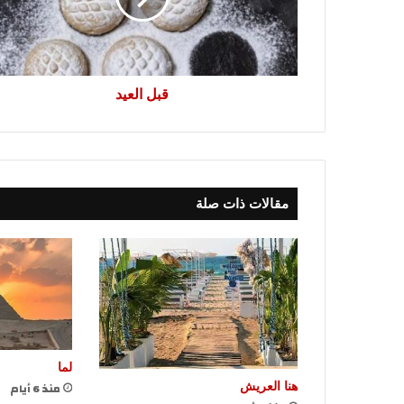
قبل العيد
مقالات ذات صلة
لما
منذ 6 أيام
هنا العريش