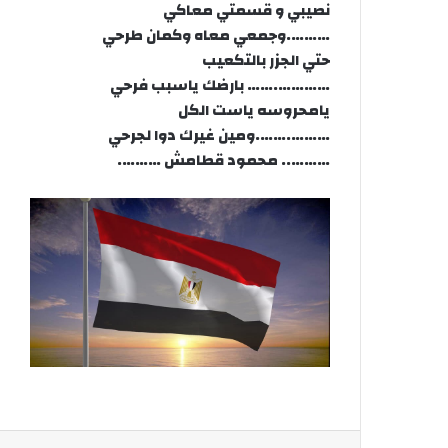
نصيبي و قسمتي معاكي
……….وجمعي معاه وكمان طرحي
حتي الجزر بالتكعيب
………….…… بارضك ياسبب فرحي
يامحروسه ياست الكل
……….…….ومين غيرك دوا لجرحي
……….. محمود قطامش ……….