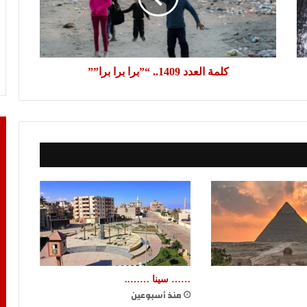
برا””
كلمة العدد 1409.. “”برا برا برا””
…… سينا ……..
منذ أسبوعين