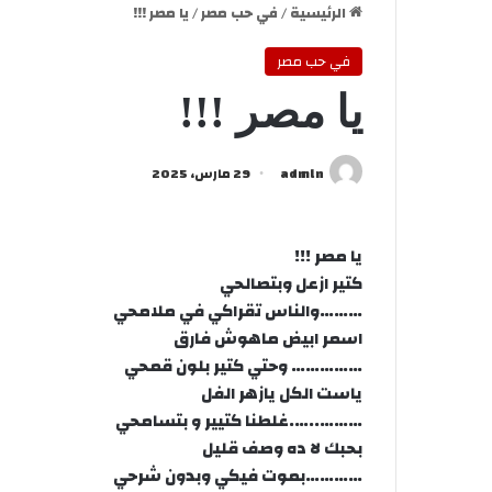
الرئيسية
/
في حب مصر
/
يا مصر !!!
في حب مصر
يا مصر !!!
admln
29 مارس، 2025
يا مصر !!!
كتير ازعل وبتصالحي
………والناس تقراكي في ملامحي
اسمر ابيض ماهوش فارق
…………… وحتي كتير بلون قمحي
ياست الكل يازهر الفل
………..….غلطنا كتيير و بتسامحي
بحبك لا ده وصف قليل
…………بموت فيكي وبدون شرحي