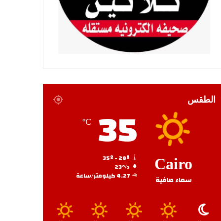
الطقس
35
℃
35º - 28º
Cairo
23%
4.27 كيلومتر/ساعة
سماء صافية