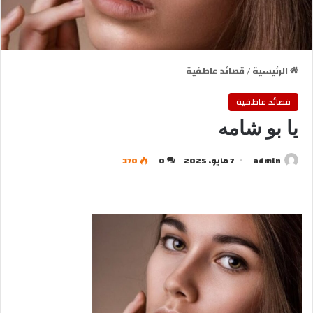
الرئيسية
/
قصائد عاطفية
قصائد عاطفية
يا بو شامه
admln
7 مايو، 2025
0
370