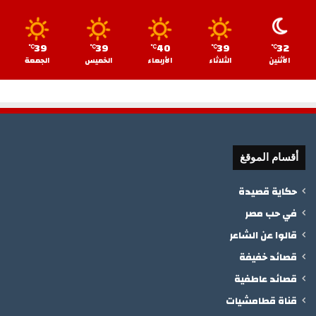
39
39
40
39
32
℃
℃
℃
℃
℃
الأثنين
الثلاثاء
الأربعاء
الخميس
الجمعة
أقسام الموقغ
حكاية قصيدة
في حب مصر
قالوا عن الشاعر
قصائد خفيفة
قصائد عاطفية
قناة قطامشيات