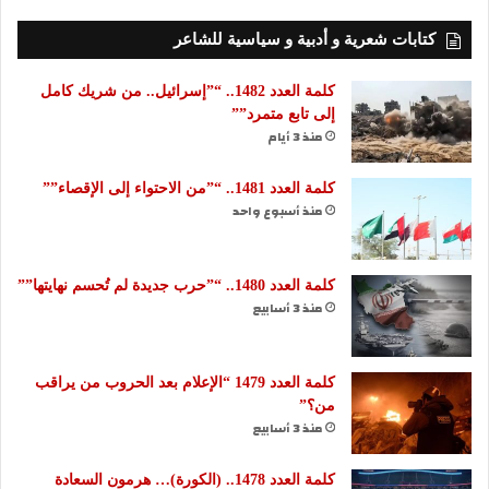
كتابات شعرية و أدبية و سياسية للشاعر
كلمة العدد 1482.. “”إسرائيل.. من شريك كامل
إلى تابع متمرد””
منذ 3 أيام
كلمة العدد 1481.. “”من الاحتواء إلى الإقصاء””
منذ أسبوع واحد
كلمة العدد 1480.. “”حرب جديدة لم تُحسم نهايتها””
منذ 3 أسابيع
كلمة العدد 1479 “الإعلام بعد الحروب من يراقب
من؟”
منذ 3 أسابيع
كلمة العدد 1478.. (الكورة)… هرمون السعادة