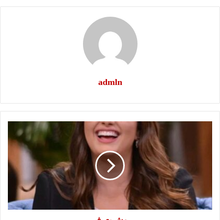
admln
مش
بعرف
مش بعرف