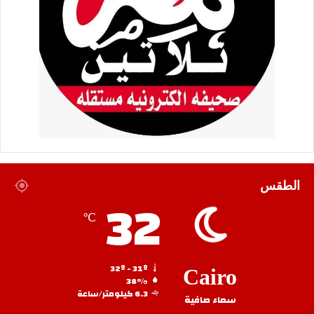
الطقس
32
℃
32º - 31º
Cairo
38%
6.3 كيلومتر/ساعة
سماء صافية