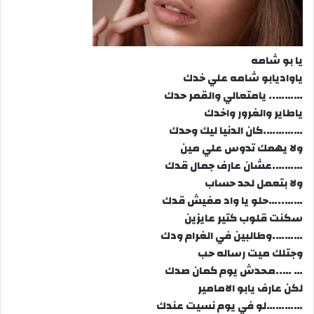
يا بو شامه
ياواديابو شامه علي خدك
……….. يامتعالي والقمر حدك
ياطاير والغرور واخدك
………….كان الدنيا ليك وحدك
ولا يهمك تدوس علي مين
……….عشان عارف جمال قدك
ولا بتعمل لحد حساب
……..…حلو يا واد مفيش قدك
سكنت قلوب كتير عايزين
……….وطالبين في الغرام ودك
وجتلك ميت رساله حب
… …..محدش يوم كمان صدك
لكن عارف يابو الامامير
…………لو في يوم نسيت عندك