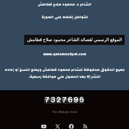
الشاعر د. محمود صلاح قطامش
للتواصل إضغط على الصورة
الموقع الرسمي لقصائد الشاعر محمود صلاح قطامش
www.qatameshyat.com
جميع الحقوق محفوظة للشاعر محمود قطامش ويمنع النسخ أو إعاده
النشر إلا بعد الحصول علي موافقة رسمية.
This Website Visits
ملخص
‫X
فيسبوك
‫YouTube