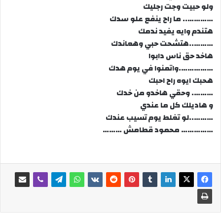
ولو حبيت وجت رجليك
………….. ما راح ينفع علو سدك
هتندم وايه يفيد ندمك
………..هتشحت حبي وهعاندك
هاخد حق ناس دابوا
…………….واتمنوا في يوم هدك
هحبك ايوه راح احبك
………. وحقي هاخدو من خدك
و هاديلك كل ما عندي
………..لو تغلط يوم تسيب عندك
…………… محمود قطامش ………