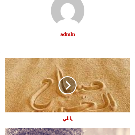
admln
ياللي
ياللي
انا