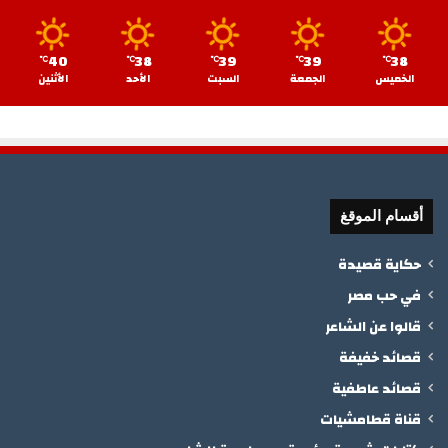
40
38
39
39
38
℃
℃
℃
℃
℃
الخميس
الجمعة
السبت
الأحد
الأثنين
أقسام الموقغ
حكاية قصيدة
في حب مصر
قالوا عن الشاعر
قصائد خفيفة
قصائد عاطفية
قناة قطامشيات