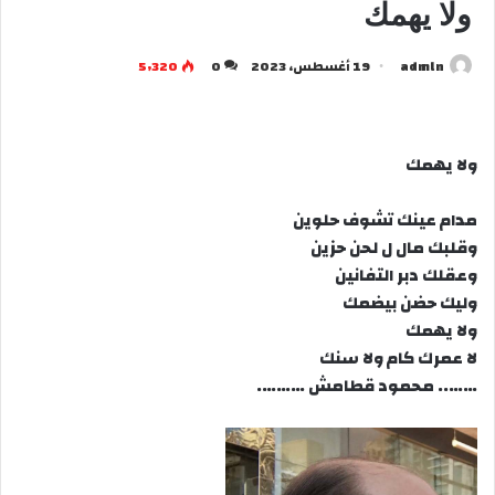
ولا يهمك
admln
19 أغسطس، 2023
0
5٬320
ولا يهمك
مدام عينك تشوف حلوين
وقلبك مال ل لحن حزين
وعقلك دبر التفانين
وليك حضن بيضمك
ولا يهمك
لا عمرك كام ولا سنك
…….. محمود قطامش ……….