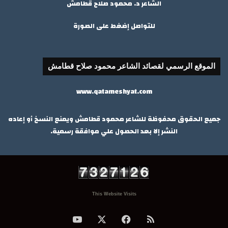
الشاعر د. محمود صلاح قطامش
للتواصل إضغط على الصورة
الموقع الرسمي لقصائد الشاعر محمود صلاح قطامش
www.qatameshyat.com
جميع الحقوق محفوظة للشاعر محمود قطامش ويمنع النسخ أو إعاده
النشر إلا بعد الحصول علي موافقة رسمية.
This Website Visits
ملخص
‫X
فيسبوك
‫YouTube