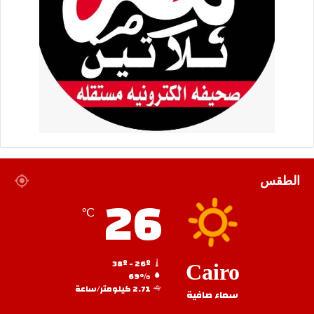
الطقس
26
℃
38º - 26º
Cairo
69%
2.71 كيلومتر/ساعة
سماء صافية