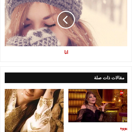
انا
مقالات ذات صلة
يووه