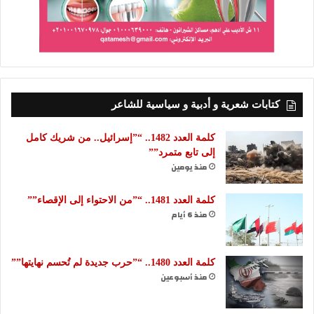
كتابات شعرية و أدبية و سياسية للشاعر
كلمة العدد 1482.. “”إسرائيل.. من شريك كامل
إلى تابع متمرد””
منذ يومين
كلمة العدد 1481.. “”من الاحتواء إلى الإقصاء””
منذ 6 أيام
كلمة العدد 1480.. “”حرب جديدة لم تُحسم نهايتها””
منذ أسبوعين