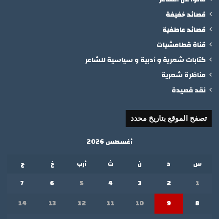
قصائد خفيفة
قصائد عاطفية
قناة قطامشيات
كتابات شعرية و أدبية و سياسية للشاعر
مناظرة شعرية
نقد قصيدة
تصفح الموقع بتاريخ محدد
أغسطس 2026
س
د
ن
ث
أرب
خ
ج
7
6
5
4
3
2
1
14
13
12
11
10
9
8