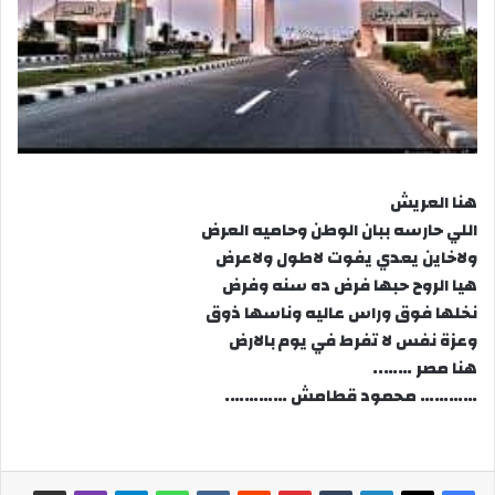
هنا العريش
اللي حارسه ببان الوطن وحاميه العرض
ولاخاين يعدي يفوت لاطول ولاعرض
هيا الروح حبها فرض ده سنه وفرض
نخلها فوق وراس عاليه وناسها ذوق
وعزة نفس لا تفرط في يوم بالارض
هنا مصر ……..
………… محمود قطامش ………….