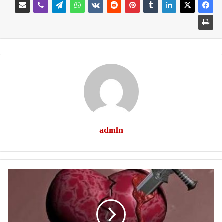
admln
أتظن
!!!