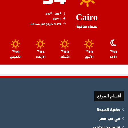
34º - 30º
Cairo
32%
3.21 كيلومتر/ساعة
سماء صافية
39
41
40
39
33
℃
℃
℃
℃
℃
الأحد
الأثنين
الثلاثاء
الأربعاء
الخميس
أقسام الموقغ
حكاية قصيدة
في حب مصر
قالوا عن الشاعر