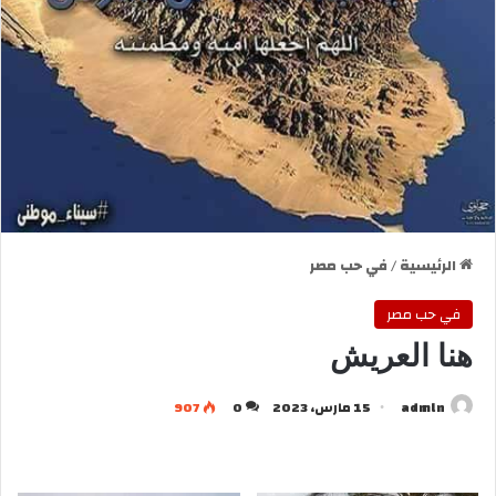
الرئيسية
/
في حب مصر
في حب مصر
هنا العريش
admln
15 مارس، 2023
0
907