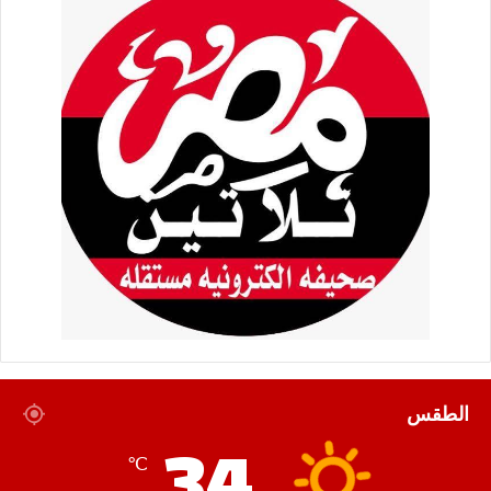
الطقس
34
℃