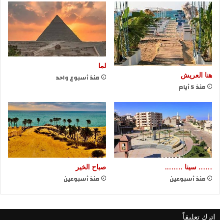
لما
هنا العريش
منذ أسبوع واحد
منذ 5 أيام
…… سينا ……..
صباح الخير
منذ أسبوعين
منذ أسبوعين
اترك تعليقاً