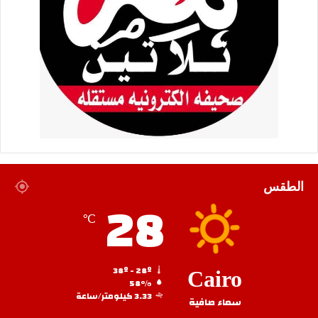
الطقس
28
℃
38º - 28º
Cairo
58%
3.33 كيلومتر/ساعة
سماء صافية