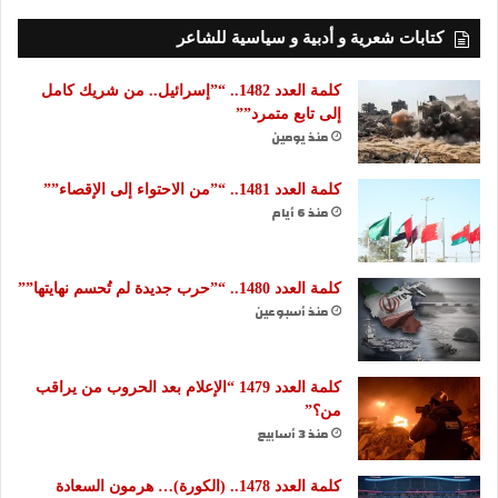
كتابات شعرية و أدبية و سياسية للشاعر
كلمة العدد 1482.. “”إسرائيل.. من شريك كامل
إلى تابع متمرد””
منذ يومين
كلمة العدد 1481.. “”من الاحتواء إلى الإقصاء””
منذ 6 أيام
كلمة العدد 1480.. “”حرب جديدة لم تُحسم نهايتها””
منذ أسبوعين
كلمة العدد 1479 “الإعلام بعد الحروب من يراقب
من؟”
منذ 3 أسابيع
كلمة العدد 1478.. (الكورة)… هرمون السعادة