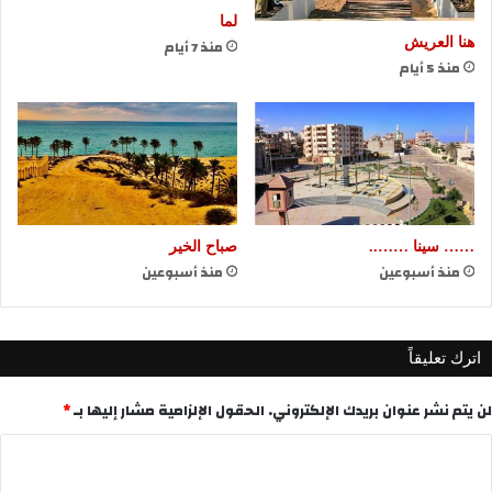
لما
هنا العريش
منذ 7 أيام
منذ 5 أيام
…… سينا ……..
صباح الخير
منذ أسبوعين
منذ أسبوعين
اترك تعليقاً
لن يتم نشر عنوان بريدك الإلكتروني.
الحقول الإلزامية مشار إليها بـ
*
ا
ل