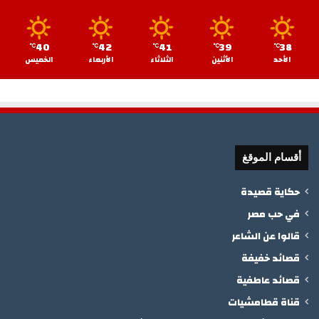
40
42
41
39
38
℃
℃
℃
℃
℃
الأحد
الأثنين
الثلاثاء
الأربعاء
الخميس
أقسام الموقغ
حكاية قصيدة
في حب مصر
قالوا عن الشاعر
قصائد خفيفة
قصائد عاطفية
قناة قطامشيات