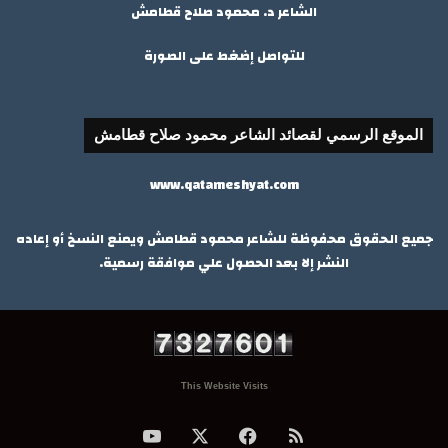
الشاعر د. محمود صلاح قطامش
للتواصل إضغط على الصورة
الموقع الرسمي لقصائد الشاعر محمود صلاح قطامش
www.qatameshyat.com
جميع الحقوق محفوظة للشاعر محمود قطامش ويمنع النسخ أو إعاده
النشر إلا بعد الحصول علي موافقة رسمية.
This Website Visits
ملخص
‫X
فيسبوك
‫YouTube