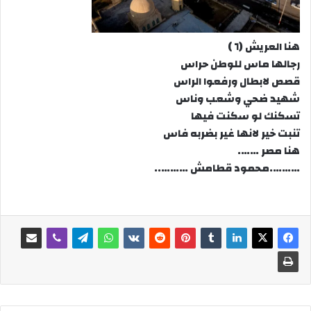
هنا العريش (٦ )
رجالها ماس للوطن حراس
قصص لابطال ورفعوا الراس
شهيد ضحي وشعب وناس
تسكنك لو سكنت فيها
تنبت خير لانها غير بضربه فاس
هنا مصر …….
……….محمود قطامش ………..