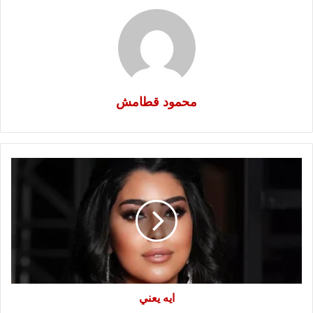
محمود قطامش
ايه
يعني
ايه يعني