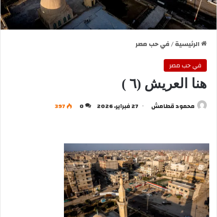
الرئيسية
/
في حب مصر
في حب مصر
هنا العريش (٦ )
محمود قطامش
27 فبراير، 2026
0
397