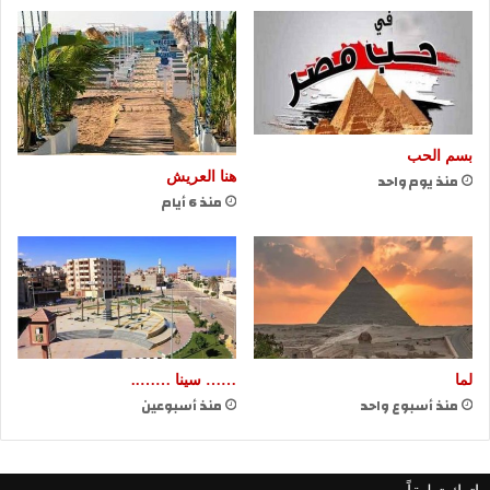
بسم الحب
هنا العريش
منذ يوم واحد
منذ 6 أيام
لما
…… سينا ……..
منذ أسبوع واحد
منذ أسبوعين