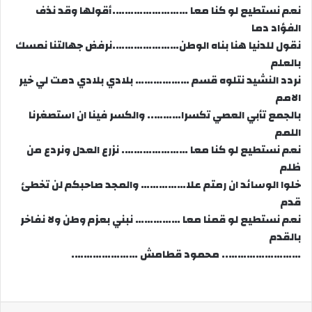
نعم نستطيع لو كنا معا …………………….أقولها وقد نذف
الفؤاد دما
نقول للدنيا هنا بناه الوطن………………….نرفض جهالتنا نمسك
بالعلم
نردد النشيد نتلوه قسم ……………… بلادي بلادي دمت لي خير
الامم
بالجمع تأبي العصي تكسرا……….. والكسر فينا ان استصغرنا
اللمم
نعم نستطيع لو كنا معا …………………. نزرع العدل ونردع من
ظلم
خلوا الوسائد ان رمتم علا…………… والمجد صاحبكم لن تخطئ
قدم
نعم نستطيع لو قمنا معا …………… نبني بعزم وطن ولا نفاخر
بالقدم
…………………….. محمود قطامش ………………….