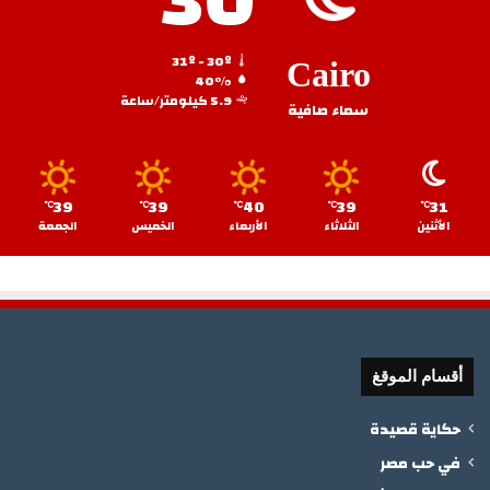
30
31º - 30º
Cairo
40%
5.9 كيلومتر/ساعة
سماء صافية
39
39
40
39
31
℃
℃
℃
℃
℃
الأثنين
الثلاثاء
الأربعاء
الخميس
الجمعة
أقسام الموقغ
حكاية قصيدة
في حب مصر