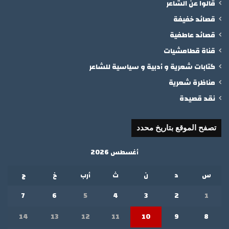
قالوا عن الشاعر
قصائد خفيفة
قصائد عاطفية
قناة قطامشيات
كتابات شعرية و أدبية و سياسية للشاعر
مناظرة شعرية
نقد قصيدة
تصفح الموقع بتاريخ محدد
أغسطس 2026
س
د
ن
ث
أرب
خ
ج
7
6
5
4
3
2
1
14
13
12
11
10
9
8