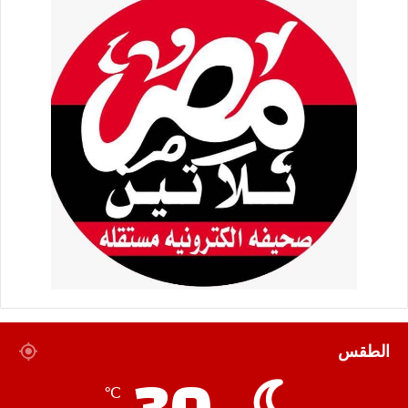
الطقس
℃