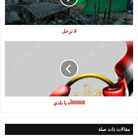
لا ترحل
اااااااااااآه
يا
بلدي
اااااااااااآه يا بلدي
مقالات ذات صلة