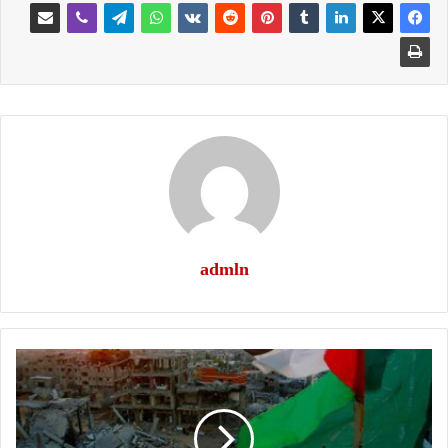
admln
لا
ترحل