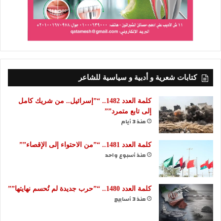
كتابات شعرية و أدبية و سياسية للشاعر
كلمة العدد 1482.. “”إسرائيل.. من شريك كامل
إلى تابع متمرد””
منذ 3 أيام
كلمة العدد 1481.. “”من الاحتواء إلى الإقصاء””
منذ أسبوع واحد
كلمة العدد 1480.. “”حرب جديدة لم تُحسم نهايتها””
منذ 3 أسابيع