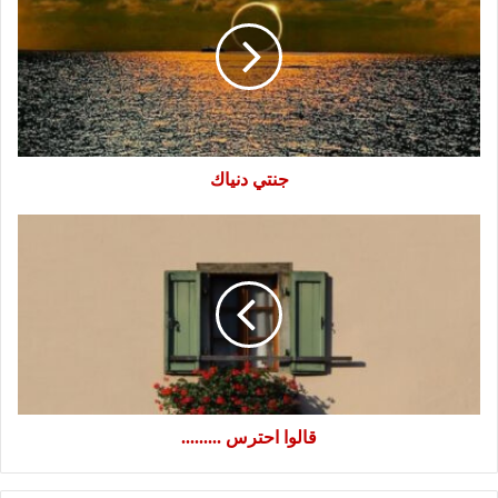
جنتي دنياك
قالوا
احترس
.........
قالوا احترس .........