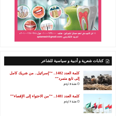
كتابات شعرية و أدبية و سياسية للشاعر
كلمة العدد 1482.. “”إسرائيل.. من شريك كامل
إلى تابع متمرد””
منذ 3 أيام
كلمة العدد 1481.. “”من الاحتواء إلى الإقصاء””
منذ 7 أيام