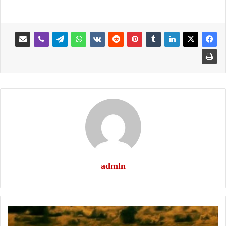
admln
جنتي
دنياك