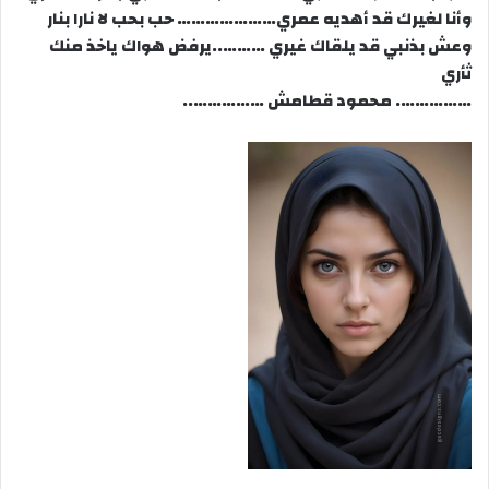
وأنا لغيرك قد أهديه عمري………………… حب بحب لا نارا بنار
وعش بذنبي قد يلقاك غيري ………..يرفض هواك ياخذ منك
ثأري
……………. محمود قطامش ……………..