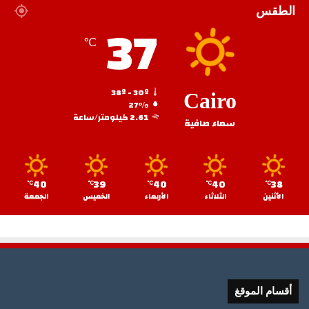
الطقس
37
℃
38º - 30º
Cairo
27%
2.61 كيلومتر/ساعة
سماء صافية
40
39
40
40
38
℃
℃
℃
℃
℃
الأثنين
الثلاثاء
الأربعاء
الخميس
الجمعة
أقسام الموقغ