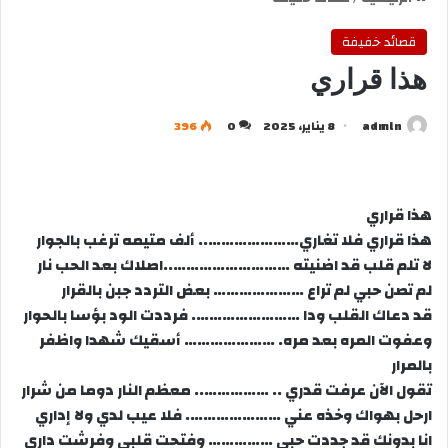
قصائد خفيفة
هذا قراري
admln
8 يناير، 2025
0
396
هذا قراري
هذا قراري فلا تغاري………………….. ألف متيمه ترغب بالجوار
لا تلم قلب قد اضنيته ………………………..اصلاك بعد الحب نار
لم تصن حبي لم تراع ………………… بعض التردد جبن بالقرار
قد دعاك القلب ودا ……………………. فرددت الود بؤسا بالحوار
وعفوت المره بعد مره. ………………… أسقيك شهدا واظفر
بالمرار
تقول الآن عرفت قدري .. …………….. معظم النار دوما من شرار
ارحل بهواك وخذه عني …………………. فلا عيب لدي ولا إداري
انا بدونك قد جددت حبي …………… وفتحت قلبي وفرشت داري