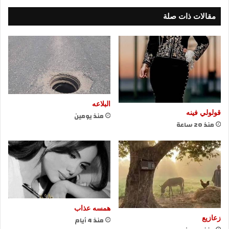
مقالات ذات صلة
البلاعه
قولولي فينه
منذ يومين
منذ 20 ساعة
همسه عذاب
زعازيع
منذ 4 أيام