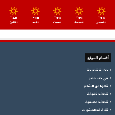
40
38
39
39
38
℃
℃
℃
℃
℃
الخميس
الجمعة
السبت
الأحد
الأثنين
أقسام الموقغ
حكاية قصيدة
في حب مصر
قالوا عن الشاعر
قصائد خفيفة
قصائد عاطفية
قناة قطامشيات