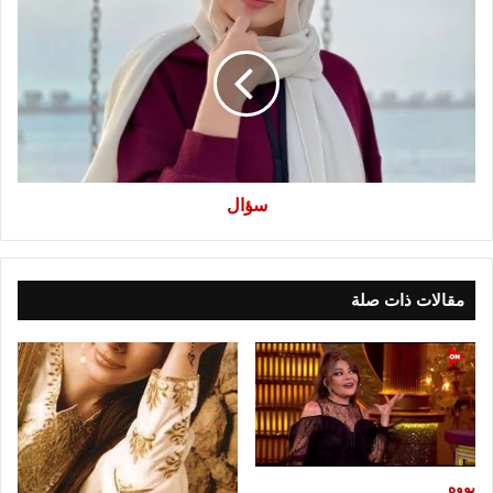
سؤال
مقالات ذات صلة
يووه