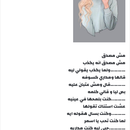
مش مصدق
مش مصدق انه يكذب
…………ولما يكذب يقولي ليه
قالها ومداري كسوفه
…………قال ومش عتبان عليه
بص ليا و قالي كلمه
………..كنت بلمحها في عينيه
عشت استناك تقولها
………..وكنت بسال هقوله ايه
لما كنت تحب يا اسمر
………….حبي ليه كنت مداريه