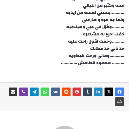
سنه وكتير من الليالي
………..بستني لمسه من ايديه
ولما جه مره و صارحني
……….واثق في حبي وهيلاقيه
خفت اجرح له مشاعره
……….وخفت اقول راحت عليه
حد تاني خد مكانك
…………وقالي جرحك هيداويه
………. محمود قطامش ………….