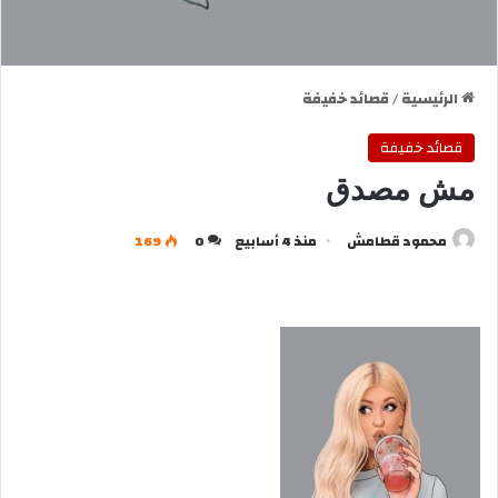
الرئيسية
/
قصائد خفيفة
قصائد خفيفة
مش مصدق
محمود قطامش
منذ 4 أسابيع
0
169