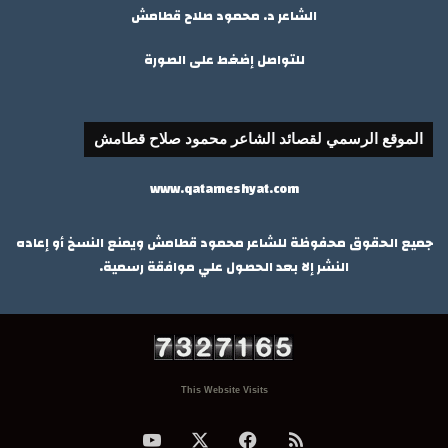
الشاعر د. محمود صلاح قطامش
للتواصل إضغط على الصورة
الموقع الرسمي لقصائد الشاعر محمود صلاح قطامش
www.qatameshyat.com
جميع الحقوق محفوظة للشاعر محمود قطامش ويمنع النسخ أو إعاده
النشر إلا بعد الحصول علي موافقة رسمية.
This Website Visits
ملخص
‫X
فيسبوك
‫YouTube