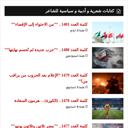
كتابات شعرية و أدبية و سياسية للشاعر
كلمة العدد 1481.. “”من الاحتواء إلى الإقصاء””
منذ 3 أيام
كلمة العدد 1480.. “”حرب جديدة لم تُحسم نهايتها””
منذ أسبوعين
كلمة العدد 1479 “الإعلام بعد الحروب من يراقب
من؟”
منذ 3 أسابيع
كلمة العدد 1478.. (الكورة)… هرمون السعادة
منذ 4 أسابيع
كلمة العدد 1477.. “”مصر تلاتين وثلاثون يونيو””