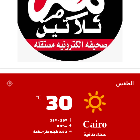
الطقس
30
℃
38º - 29º
Cairo
40%
3.52 كيلومتر/ساعة
سماء صافية