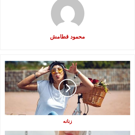
محمود قطامش
زنانه
زنانه
سؤال