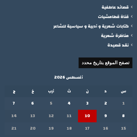
قصائد عاطفية
قناة قطامشيات
كتابات شعرية و أدبية و سياسية للشاعر
مناظرة شعرية
نقد قصيدة
تصفح الموقع بتاريخ محدد
أغسطس 2026
س
د
ن
ث
أرب
خ
ج
7
6
5
4
3
2
1
14
13
12
11
10
9
8
21
20
19
18
17
16
15