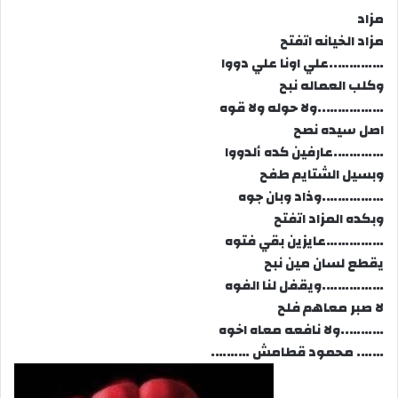
مزاد
مزاد الخيانه اتفتح
…………..علي اونا علي دووا
وكلب العماله نبح
……………..ولا حوله ولا قوه
اصل سيده نصح
………….عارفين كده ألدووا
وبسيل الشتايم طفح
…………….وذاد وبان جوه
وبكده المزاد اتفتح
……………عايزين بقي فتوه
يقطع لسان مين نبح
…………….ويقفل لنا الفوه
لا صبر معاهم فلح
………..ولا نافعه معاه اخوه
……. محمود قطامش ……….