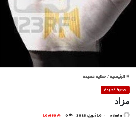
الرئيسية
/
حكاية قصيدة
حكاية قصيدة
مزاد
admln
10 أبريل، 2023
0
10٬669