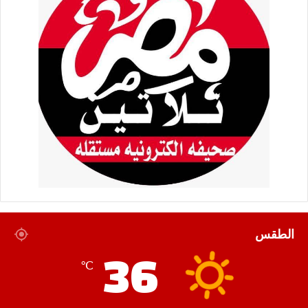
الطقس
36
℃