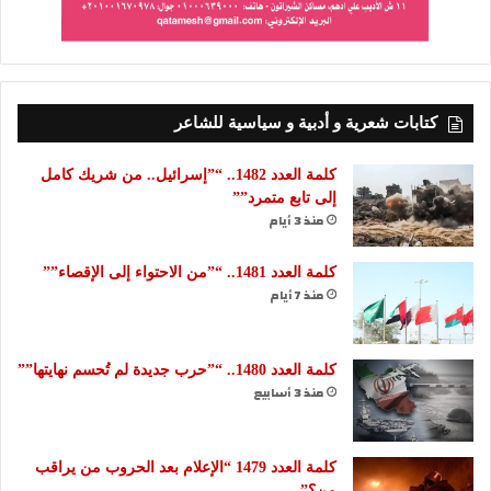
كتابات شعرية و أدبية و سياسية للشاعر
كلمة العدد 1482.. “”إسرائيل.. من شريك كامل
إلى تابع متمرد””
منذ 3 أيام
كلمة العدد 1481.. “”من الاحتواء إلى الإقصاء””
منذ 7 أيام
كلمة العدد 1480.. “”حرب جديدة لم تُحسم نهايتها””
منذ 3 أسابيع
كلمة العدد 1479 “الإعلام بعد الحروب من يراقب
من؟”