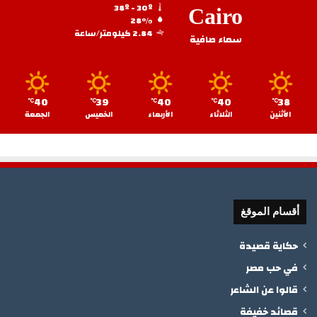
38º - 30º
Cairo
28%
2.84 كيلومتر/ساعة
سماء صافية
40
39
40
40
38
℃
℃
℃
℃
℃
الأثنين
الثلاثاء
الأربعاء
الخميس
الجمعة
أقسام الموقغ
حكاية قصيدة
في حب مصر
قالوا عن الشاعر
قصائد خفيفة