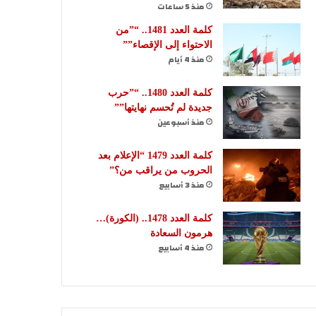
منذ 5 ساعات
كلمة العدد 1481.. “”من
الاحتواء إلى الإقصاء””
منذ 4 أيام
كلمة العدد 1480.. “”حرب
جديدة لم تُحسم نهايتها””
منذ أسبوعين
كلمة العدد 1479 “الإعلام بعد
الحروب من يراقب من؟”
منذ 3 أسابيع
كلمة العدد 1478.. (الكورة)…
هرمون السعادة
منذ 4 أسابيع