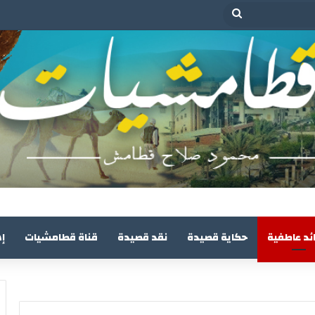
بحث
عن
ئد عاطفية
حكاية قصيدة
نقد قصيدة
قناة قطامشيات
إ