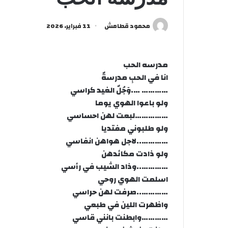
محمود قطامش
11 فبراير، 2026
مدرسه الحب
انا في الحبِ مدرسةٌ
………… ….وٓجُلٌ الغيد كراسي
ولو باعوا الهوي يوما
……………لبعت لهن احساسي
ولو طلبوني مفتديا
…………..لاجل هواهن انفاسي
ولو ذادت مكائدهن
…………..وذاد الشيب في رأسي
اسلمت الهوي روحي
…………..صرفت لهن حراسي
واظهرت اللين في طبعي
…………وابطنت بانني قاسي