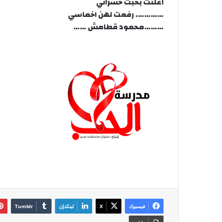
اعلنت بخبث خسراني
…………. رفعت لهن اخماسي
………محمود قطامش ……
فيسبوك
‫X
لينكدإن