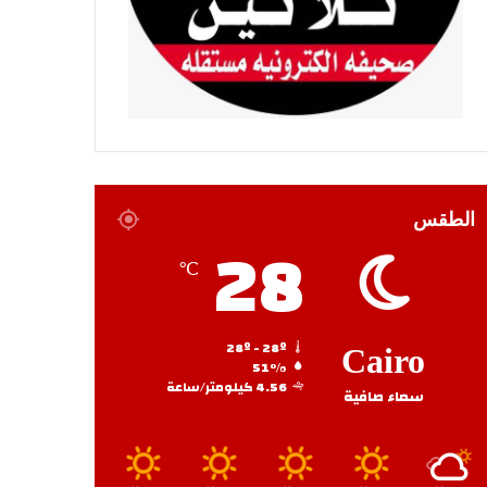
الطقس
28
℃
28º - 28º
Cairo
51%
4.56 كيلومتر/ساعة
سماء صافية