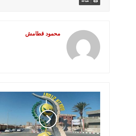
طباعة
محمود قطامش
......
سينا
........