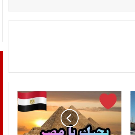
يا
مصر
!!!