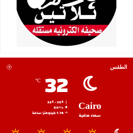
الطقس
32
℃
32º - 30º
Cairo
40%
7.78 كيلومتر/ساعة
سماء صافية