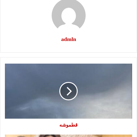
admln
قطموشه
قطموشه