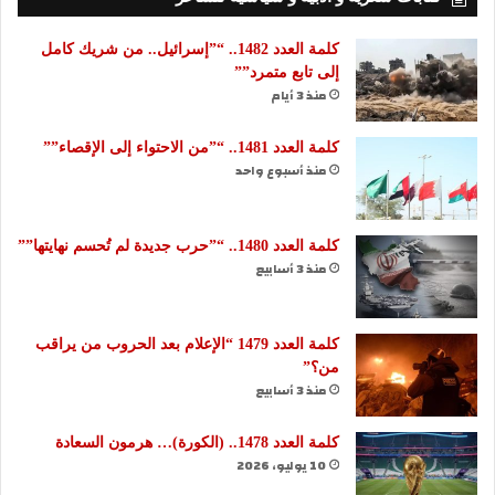
كلمة العدد 1482.. “”إسرائيل.. من شريك كامل
إلى تابع متمرد””
منذ 3 أيام
كلمة العدد 1481.. “”من الاحتواء إلى الإقصاء””
منذ أسبوع واحد
كلمة العدد 1480.. “”حرب جديدة لم تُحسم نهايتها””
منذ 3 أسابيع
كلمة العدد 1479 “الإعلام بعد الحروب من يراقب
من؟”
منذ 3 أسابيع
كلمة العدد 1478.. (الكورة)… هرمون السعادة
10 يوليو، 2026