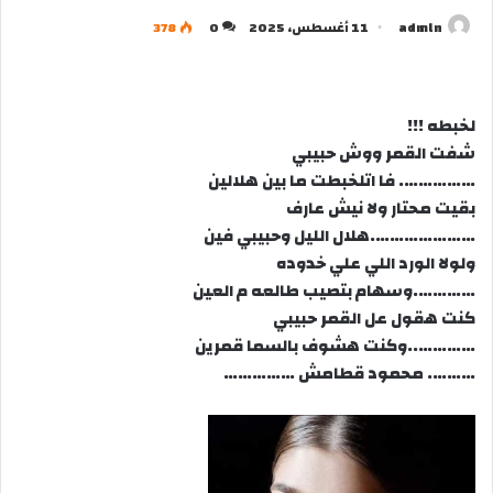
admln
11 أغسطس، 2025
0
378
لخبطه !!!
شفت القمر ووش حبيبي
……………. فا اتلخبطت ما بين هلالين
بقيت محتار ولا نيش عارف
………………….هلال الليل وحبيبي فين
ولولا الورد اللي علي خدوده
………….وسهام بتصيب طالعه م العين
كنت هقول عل القمر حبيبي
…………..وكنت هشوف بالسما قمرين
………. محمود قطامش ……………