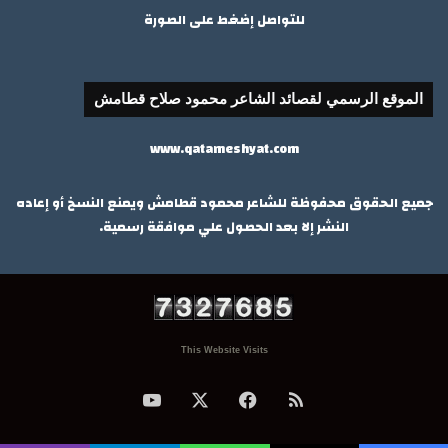
للتواصل إضغط على الصورة
الموقع الرسمي لقصائد الشاعر محمود صلاح قطامش
www.qatameshyat.com
جميع الحقوق محفوظة للشاعر محمود قطامش ويمنع النسخ أو إعاده
النشر إلا بعد الحصول علي موافقة رسمية.
This Website Visits
ملخص
‫X
فيسبوك
‫YouTube
الموقع