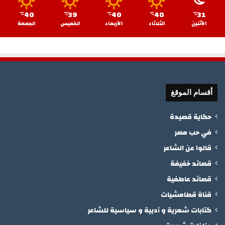
40
39
40
40
31
℃
℃
℃
℃
℃
الأثنين
الثلاثاء
الأربعاء
الخميس
الجمعة
أقسام الموقغ
حكاية قصيدة
في حب مصر
قالوا عن الشاعر
قصائد خفيفة
قصائد عاطفية
قناة قطامشيات
كتابات شعرية و أدبية و سياسية للشاعر