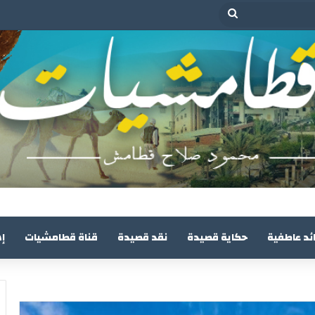
بحث
عن
ئد عاطفية
حكاية قصيدة
نقد قصيدة
قناة قطامشيات
إ