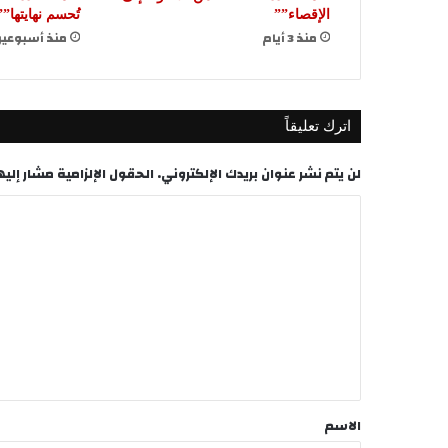
الإقصاء””
تُحسم نهايتها””
منذ 3 أيام
منذ أسبوعي
اترك تعليقاً
لن يتم نشر عنوان بريدك الإلكتروني.
الحقول الإلزامية مشار إليها
ا
ل
ت
ع
ل
ي
ق
*
الاسم