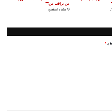
من يراقب من؟”
ن
منذ 3 أسابيع
 بـ
*