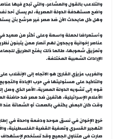
والتلاعب بالقول والمشاعر، والتي تبدع فيها عناصر
واضح مستهدفة الدولة المصرية، لم يسأل أحد نفسه
وهل كل مايحدث الآن ضد مصر غير مرشح بأن يستهدف
وأستعراضا لحملة واسعة وعلى أكثر من صعيد في ال
عناصر إخوانية ويجدون لهم أنصار ممن يتبنون نظرية 
وتمزيق شعوبها، طالما ذلك يفتح الطريق للجماعة 
الإرادات الشعبية المختلفة.
والغريب عزيزي القارئ هو الاتجاه إلى الإنقلاب على م
والتاكيد على مسئوليتها في حرب الإبادة والتجويع
قوه إلى تشويه الدولة المصرية، الأمر الذي وصل إل
الأعلام الإسرائيلية، هاتفين ضد مصر ضد حاضنة العرب
وقت كان البعض يكتفي بالصمت أو الشماتة عند 
خرج الإخوان في نسق موحد ودفعة واحدة في إطار م
التهجير القسري وتصفية القضية الفلسطينية، والأ
صارت في متناول الجميع وقد تستخدم لإستهداف دول