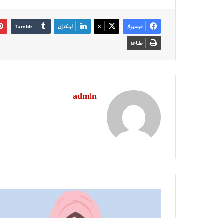
فيسبوك
‫X
لينكدإن
طباعة
admln
قبل
العيد