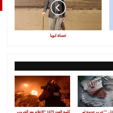
عصاة ابويا
كلمة العدد 1480.. “”حرب جديدة لم
كلمة العدد 1479 “الإعلام بعد الحروب