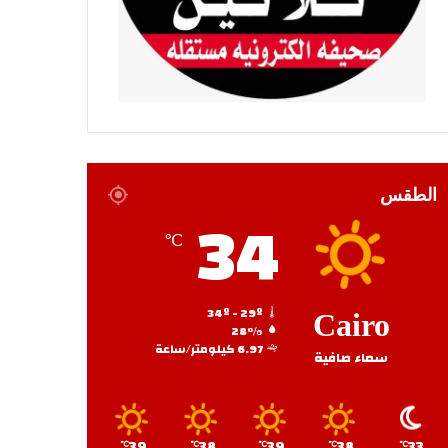
الطقس
34
℃
34º - 29º
Cairo
28%
6.97 كيلومتر/ساعة
سماء صافية
39
38
39
38
33
℃
℃
℃
℃
℃