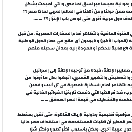
 إخوانية
بعينها عبر نسق تصاعدي والتي أصبحت بشكل
 ممن حولنا ومن أهلنا في العالم العربي لماذا مصر ؟؟
 دول عربية أخرى حتى لو من باب الإبتزاز ؟؟ …….
فترة الماضية بالتظاهر أمام السفارات المصرية، من قبل
(الخراب الأكبر) ولايجدون أي مانع في دمار الدول الوطنية
الإرهابية للحكم أو العودة إليه بعد أن سحبته منهم
عايير الإدانة، فبدلا من توجيه الإدانة إلى إسرائيل
 والتعطيش والتهجير القسري، اتجهوا بكل ما أوتوا من
يه التظاهر أمام السفارة المصرية في تل أبيب رافعين
، ضد أم الدنيا التي دفعت تاريخيًا الفواتير الغالية في
النكسة والتشكيك في قيمة النصر المحقق ……
ؤامرة أقليمية ودولية لإرباك القاهرة، حتى تقبل بمخطط
مر الخطير أن الآليات المستخدمة في استهداف مصر حاليا
 عربية أخرى، ولكن بأسلوب أكثر تطورا وأكثر شرًا